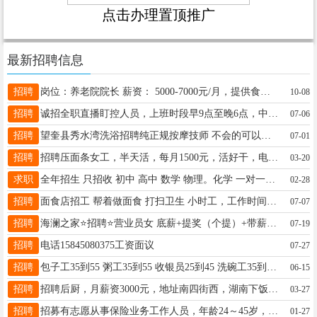
点击办理置顶推广
最新招聘信息
招聘
岗位：养老院院长 薪资： 5000-7000元/月，提供食宿年龄40-55岁，大专以上学历，具备养老院管理、相关机构管理经验者或多年护理工作经验者优先。电话：16629640001
10-08
招聘
诚招全职直播盯控人员，上班时段早9点至晚6点，中间有休息。需全程看管直播手机，实时留意直播间画面、评论与流量数据，发现卡顿、弹幕及时上报。细心稳重零基础可做15945550797
07-06
招聘
望奎县秀水湾洗浴招聘纯正规按摩技师 不会的可以学，几天就可以上岗 月薪6000---10000 电话18249472982
07-01
招聘
招聘压面条女工，半天活，每月1500元，活好干，电话18746599002
03-20
求职
全年招生 只招收 初中 高中 数学 物理。化学 一对一，一对二，联系电话:17645505980（微信同步）多年经验老师授课 自己咨询 提前约开学课
02-28
招聘
面食店招工 帮着做面食 打扫卫生 小时工，工作时间：早4：00-中午10：00（一小时10元） 55岁以内，☎️电话：13089979318
07-07
招聘
海澜之家⭐招聘⭐营业员女 底薪+提奖（个提）+带薪休假 4天 每天工作7.5个小时 法定假日三薪 ，30周岁以内，已婚已育优先，有无经验均可，电话:19289730851
07-19
招聘
电话15845080375工资面议
07-27
招聘
包子工35到55 粥工35到55 收银员25到45 洗碗工35到60 招聘电话19589648111
06-15
招聘
招聘后厨，月薪资3000元，地址南四街西，湖南下饭菜，电话，15046648016
03-27
招聘
招募有志愿从事保险业务工作人员，年龄24～45岁，大专学历！咨询电话15774557887
01-27