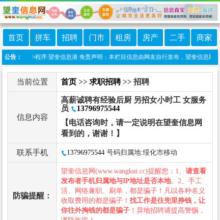
首页
拼车
招聘
门市
租房
房产
二手
商家
站上线微信小程序:望奎信息港 免责声明：本栏目信息由网友自行发布，望奎信息网不承担
公告：
当前位置
首页
>>
求职招聘
>> 招聘
高薪诚聘有经验后厨 另招女小时工 女服务
员
13796975544
信息内容
【电话咨询时，请一定说明在望奎信息网
看到的，谢谢！】
联系手机
13796975544
号码归属地:绥化市移动
望奎信息网(www.wangkui.cc)提醒您：1、
请查看
发布者手机归属地与IP地址是否本地
。2、手工
活、网络兼职、刷单，都是骗子！凡以各种名义
防骗提醒：
收取费用的都是骗子！
找工作是往兜里挣钱，让
你往外掏钱的都是骗子
！异地招聘请提高警惕，