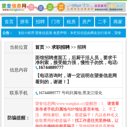
首页
拼车
招聘
门市
租房
房产
二手
商家
本站上线微信小程序:望奎信息港 免责声明：本栏目信息由网友自行发布，望奎信息网
公告：
当前位置
首页
>>
求职招聘
>> 招聘
面馆招聘煮面工，后厨干活人员，要求干
净利索，接受能力强，慢性子勿扰，电话:
16744889777
信息内容
【电话咨询时，请一定说明在望奎信息网
看到的，谢谢！】
联系手机
16744889777
号码归属地:黑龙江绥化
望奎信息网(www.wangkui.cc)提醒您：1、
请查看
发布者手机归属地与IP地址是否本地
。2、手工
活、网络兼职、刷单，都是骗子！凡以各种名义
防骗提醒：
收取费用的都是骗子！
找工作是往兜里挣钱，让
你往外掏钱的都是骗子
！异地招聘请提高警惕，