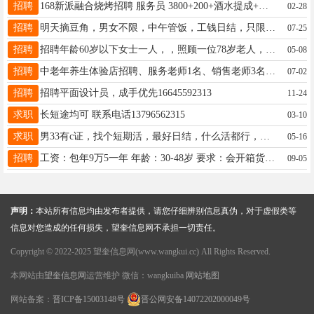
招聘
168新派融合烧烤招聘 服务员 3800+200+酒水提成+两个半天休息 服务生两名3000+200+酒水提成抓串工一名4000后厨做锡纸铁板一名3500 15765766168
02-28
招聘
明天摘豆角，男女不限，中午管饭，工钱日结，只限望奎县里人，车接车送，有想干活的联系我吧，13796562850微信同步
07-25
招聘
招聘年龄60岁以下女士一人，，照顾一位78岁老人，早7点半上班，晚五点半下班，一天两顿饭，收拾房间，洗洗衣服，月工资2000，有意者电话联系13845505770
05-08
招聘
中老年养生体验店招聘、服务老师1名、销售老师3名，能主持或者讲课优先！15304553477
07-02
招聘
招聘平面设计员，成手优先16645592313
11-24
求职
长短途均可 联系电话13796562315
03-10
求职
男33有c证，找个短期活，最好日结，什么活都行，有用人的老板请联系15145536505
05-16
招聘
工资：包年9万5一年 年龄：30-48岁 要求：会开箱货（懂车）C证即可 有体力，沟通能力强，听话服从领导安排任务，有送货经验优先录用，斤斤计较的勿扰☎️13845558222
09-05
声明：
本站所有信息均由发布者提供，请您仔细辨别信息真伪，对于虚假类等
信息对您造成的任何损失，望奎信息网不承担一切责任。
Copyright © 2022-2025 望奎信息网(www.wangkui.cc) All Rights Reserved.
本网站由
望奎信息网
运营维护 微信：wangkuiba
网站地图
网站备案：
晋ICP备15003148号
晋公网安备14072202000049号