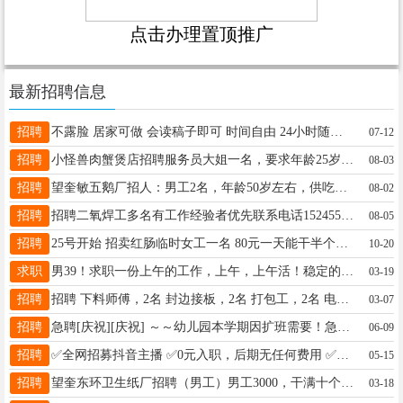
点击办理置顶推广
最新招聘信息
招聘
不露脸 居家可做 会读稿子即可 时间自由 24小时随时接单 不出镜白班小时/20-夜班25 出镜白班小时/25-夜班30，有两部手机就行 加V：17604551097 接收付费的
07-12
招聘
小怪兽肉蟹煲店招聘服务员大姐一名，要求年龄25岁以上，要求能吃苦耐劳，沟通能力强，月薪3000，满勤200，早九晚九点半，电话15045545060
08-03
招聘
望奎敏五鹅厂招人：男工2名，年龄50岁左右，供吃供住，伙食好待遇好，工作轻松简单，厂里工人多一点不累。老板事少，人还大方，工资4000，联系电话15945551389
08-02
招聘
招聘二氧焊工多名有工作经验者优先联系电话15245517177
08-05
招聘
25号开始 招卖红肠临时女工一名 80元一天能干半个月左右 ☎️15846682530
10-20
求职
男39！求职一份上午的工作，上午，上午活！稳定的可以长期干！电话15945550558
03-19
招聘
招聘 下料师傅，2名 封边接板，2名 打包工，2名 电话，13555328331 地址，厢红五西村八屯
03-07
招聘
急聘[庆祝][庆祝] ～～幼儿园本学期因扩班需要！急聘幼师2️⃣名，岗位职责与相关事宜请致电面试电话☎️ 13163649966（微信同步）
06-09
招聘
✅全网招募抖音主播 ✅0元入职，后期无任何费用 ✅三天养号，七天变现 ✅全国最牛运营帮扶 ✅宝妈。兼职，互联网创业素人小白首选 电话：18561263668
05-15
招聘
望奎东环卫生纸厂招聘（男工）男工3000，干满十个月，年终奖金5000，上七点半下七点半，加班另算，中午休息一个半小时，中午管饭，联系☎15846666388
03-18