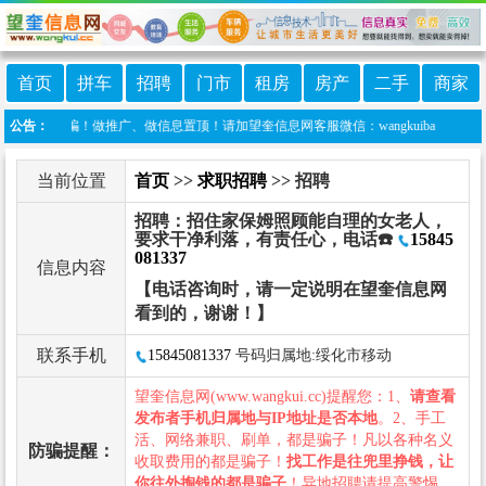
首页
拼车
招聘
门市
租房
房产
二手
商家
防诈骗！做推广、做信息置顶！请加望奎信息网客服微信：wangkuiba
公告：
当前位置
首页
>>
求职招聘
>> 招聘
招聘：招住家保姆照顾能自理的女老人，
要求干净利落，有责任心，电话☎️
15845
081337
信息内容
【电话咨询时，请一定说明在望奎信息网
看到的，谢谢！】
联系手机
15845081337
号码归属地:绥化市移动
望奎信息网(www.wangkui.cc)提醒您：1、
请查看
发布者手机归属地与IP地址是否本地
。2、手工
活、网络兼职、刷单，都是骗子！凡以各种名义
防骗提醒：
收取费用的都是骗子！
找工作是往兜里挣钱，让
你往外掏钱的都是骗子
！异地招聘请提高警惕，