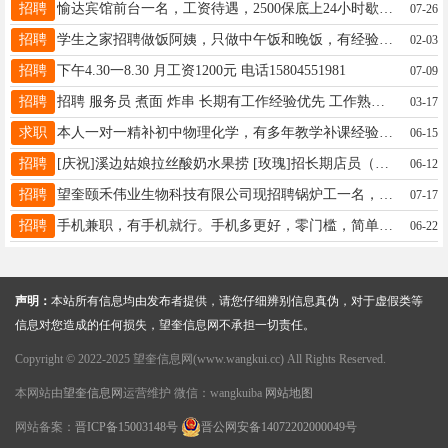
招聘
愉达宾馆前台一名，工资待遇，2500保底上24小时歇24小时，联系电话18445555556
07-26
招聘
学生之家招聘做饭阿姨，只做中午饭和晚饭，有经验优先，详情拨打电话15145509641
02-03
招聘
下午4.30一8.30 月工资1200元 电话15804551981
07-09
招聘
招聘 服务员 煮面 炸串 长期有工作经验优先 工作熟悉以后干活地道的工资还能涨电话15045538388
03-17
求职
本人一对一精补初中物理化学，有多年教学补课经验，精准把握中考命题去向☎️13351155615
06-15
招聘
[庆祝]溪边姑娘拉丝酸奶水果捞 [玫瑰]招长期店员（短期暑假工勿扰） 18至35岁女 [握手]有经验会切果 领悟能力强 [胜利]店里面咨询16646552332
06-12
招聘
望奎颐禾伟业生物科技有限公司现招聘锅炉工一名，气锅炉能熟练操作，最好有锅炉证，联系电话曲先生15774657777
07-17
招聘
手机兼职，有手机就行。手机多更好，零门槛，简单易上手，无需投资，业余时间就能做，适合宝妈日赚日赚50～200 微信18845510818
06-22
声明：
本站所有信息均由发布者提供，请您仔细辨别信息真伪，对于虚假类等
信息对您造成的任何损失，望奎信息网不承担一切责任。
Copyright © 2022-2025 望奎信息网(www.wangkui.cc) All Rights Reserved.
本网站由
望奎信息网
运营维护 微信：wangkuiba
网站地图
网站备案：
晋ICP备15003148号
晋公网安备14072202000049号