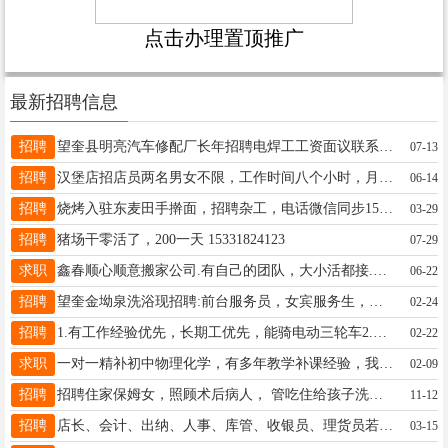
点击办理置顶推广
最新招聘信息
招聘
望奎县明亮汽车修配厂长年招聘电焊工工资面议联系电话13674555351
07-13
招聘
汉堡店招店员两名男女不限，工作时间八个小时，月薪3000-4000元长期稳定，42岁以下，短期勿扰，月休四天，国家法定假日三倍薪资，有意者联系或店里详谈电话15145533558
06-14
招聘
烧烤入驻东麦田手擀面，招聘杂工，电话微信同步15945556065，18645538718
03-29
招聘
猪场干零活了，200一天 15331824123
07-29
求职
鑫春顺心顺意搬家公司.有自己的团队，大小活都接.大车小车都有，还能下屯。 搬家专扛冰箱，屋里的杂货，，洗衣机，电视。家具。随时恭候您的来电， 16604556806微信同步
06-22
招聘
望奎金坳泉洗浴现招聘:前台服务员，女宾服务生，男宾服务员，前台，房嫂，休闲大厅服务员，锅炉工，电话:18697071919
02-24
招聘
1.有工作经验优先，长期工优先，能骑电动三轮车2.年龄40-55优先3.工资高，有充分时间休息，不用起早贪黑，正常点上下班4. 电话：13836427778 15045569777
02-22
求职
一对一精补初中物理化学，有多年教学补课经验，我帮忙你努力共同提高你成绩！☎️18088755660
02-09
招聘
招聘住家保姆女，照顾术后病人， 管吃住给孩子洗衣服做饭， 孩子生病赔去医院照顾有意者电话联系工资面议 电话：18245050186
11-12
招聘
店长、会计、出纳、人事、库管、收银员、理货员若干名、B证司机（冷藏车）业务员、待遇:底薪+满勤+两餐+五险 联系方式:电话微信同步15636634455
03-15