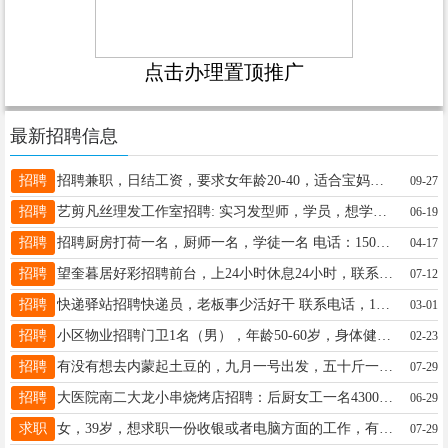
点击办理置顶推广
最新招聘信息
招聘
招聘兼职，日结工资，要求女年龄20-40，适合宝妈陪读。居家工作，时间自由，一天纯收入几百块钱，有想做的联系我V：13214651382
09-27
招聘
艺剪凡丝理发工作室招聘: 实习发型师，学员，想学技术进阶、快速成长的来，长期发展优先！供饭 地址: 四小学东一百米 艺剪凡丝理发店。☎️ 16645625559
06-19
招聘
招聘厨房打荷一名，厨师一名，学徒一名 电话：15045549995
04-17
招聘
望奎暮居好彩招聘前台，上24小时休息24小时，联系电话，15645558668
07-12
招聘
快递驿站招聘快递员，老板事少活好干 联系电话，18945508590
03-01
招聘
小区物业招聘门卫1名（男），年龄50-60岁，身体健康，联系电话，18045517569
02-23
招聘
有没有想去内蒙起土豆的，九月一号出发，五十斤一袋，捡一袋一块八，干完报二百元车费，有去的联系我，15945551970。
07-29
招聘
大医院南二大龙小串烧烤店招聘：后厨女工一名4300➕200满勤，服务员一名4000➕200满勤➕酒水提成，有时需要值班，招穿串工，联系电话:16645516002微信同步
06-29
求职
女，39岁，想求职一份收银或者电脑方面的工作，有库管出纳简单统计方面的基础，有意向的老板可以打电话15946173444
07-29