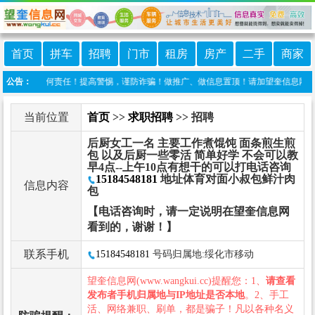
首页
拼车
招聘
门市
租房
房产
二手
商家
不承担任何责任！提高警惕，谨防诈骗！做推广、做信息置顶！请加望奎信息网客服微信：w
公告：
当前位置
首页
>>
求职招聘
>> 招聘
后厨女工一名 主要工作煮馄饨 面条煎生煎
包 以及后厨一些零活 简单好学 不会可以教
早4点--上午10点有想干的可以打电话咨询
15184548181
地址体育对面小叔包鲜汁肉
信息内容
包
【电话咨询时，请一定说明在望奎信息网
看到的，谢谢！】
联系手机
15184548181
号码归属地:绥化市移动
望奎信息网(www.wangkui.cc)提醒您：1、
请查看
发布者手机归属地与IP地址是否本地
。2、手工
活、网络兼职、刷单，都是骗子！凡以各种名义