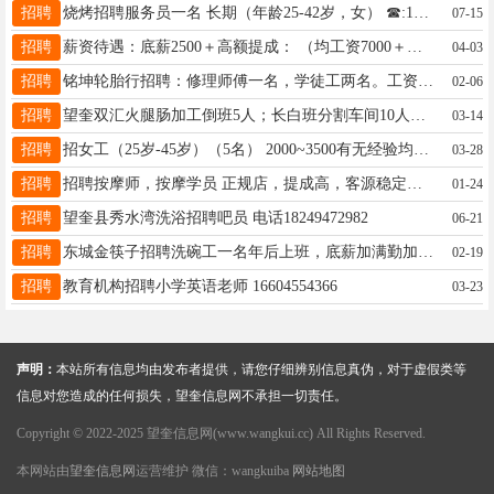
招聘
烧烤招聘服务员一名 长期（年龄25-42岁，女） ☎:15774551588
07-15
招聘
薪资待遇：底薪2500＋高额提成： （均工资7000＋上五休二！（还有跳 点提成＋底薪）正常节假日休息！不加 班！!！以上岗位接受无经验者16646585943（包教包会）
04-03
招聘
铭坤轮胎行招聘：修理师傅一名，学徒工两名。工资面议电话15945553565
02-06
招聘
望奎双汇火腿肠加工倒班5人；长白班分割车间10人，屠宰车间4名冷藏车间2名；年龄18-49岁，面试时间3月16日上午9点，工资计件3500-7000元15245517658微信同步
03-14
招聘
招女工（25岁-45岁）（5名） 2000~3500有无经验均可免费培训保证三天上岗 （每月三天休假。 联系电话13054395766
03-28
招聘
招聘按摩师，按摩学员 正规店，提成高，客源稳定，时间自由，工资日结 联系电话（微信同步）：18614549716
01-24
招聘
望奎县秀水湾洗浴招聘吧员 电话18249472982
06-21
招聘
东城金筷子招聘洗碗工一名年后上班，底薪加满勤加休息。联系☎18745536161
02-19
招聘
教育机构招聘小学英语老师 16604554366
03-23
声明：
本站所有信息均由发布者提供，请您仔细辨别信息真伪，对于虚假类等
信息对您造成的任何损失，望奎信息网不承担一切责任。
Copyright © 2022-2025 望奎信息网(www.wangkui.cc) All Rights Reserved.
本网站由
望奎信息网
运营维护 微信：wangkuiba
网站地图