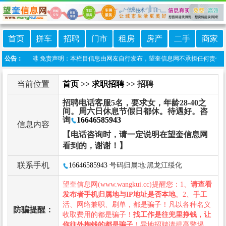
首页
拼车
招聘
门市
租房
房产
二手
商家
:望奎信息港 免责声明：本栏目信息由网友自行发布，望奎信息网不承担任何责任！提高
公告：
当前位置
首页
>>
求职招聘
>> 招聘
招聘电话客服5名，要求女，年龄28-40之
间。周六日休息节假日都休。待遇好。咨
询
16646585943
信息内容
【电话咨询时，请一定说明在望奎信息网
看到的，谢谢！】
联系手机
16646585943
号码归属地:黑龙江绥化
望奎信息网(www.wangkui.cc)提醒您：1、
请查看
发布者手机归属地与IP地址是否本地
。2、手工
活、网络兼职、刷单，都是骗子！凡以各种名义
防骗提醒：
收取费用的都是骗子！
找工作是往兜里挣钱，让
你往外掏钱的都是骗子
！异地招聘请提高警惕，