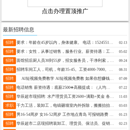
点击办理置顶推广
最新招聘信息
招聘
要求：年龄在45岁以内，身体健康。 电话：15245517763
02-13
招聘
要求：女性，从事过销售，服务行业。薪资待遇：工作时间早八晚五，一个月四天带薪假。底薪+奖金+技能薪+养老保险+医疗保险。能够长期工作者电联：15046648072
05-02
招聘
面馆招后厨人员30到55岁，招女服务员，干净利索，工资面谈，联系电话15145720345
09-24
招聘
招聘车间工人，司机，年龄35-45。工资4000-7000。联系电话，18645563666
08-31
招聘
AI短视频免费教学 AI短视频免费教 如果你想赚钱，来数智谷，你想不耽误照顾孩子赚钱，来数智谷，你想快速变现必须来数智谷，突破自己就在数智谷联系电话17519427826微信
07-09
招聘
电话销售 薪资待遇：底薪2500➕高额提成：（人均工资7000➕ 上五休二！（还有跳点提成+底薪）正常节假日休息！不加班！！！以上岗位接受无经验者16646585943
07-22
招聘
华辰超市现招聘: 水产理货员工资2600+满勤+奖金 各课理货员、促销员、收银员、小时工、装卸工、肉品刀手 薪资待遇好，可交保险，有意者可拨打咨询电话13904555923 地址:
11-03
求职
干力工活，装卸工，电镐砸墙室内外拆除，搬搬抬抬，扛楼，搬家等等各种小零活，联系电话15945551104
03-03
招聘
男16-54周岁 女16-52周岁 工作地点青岛 可报销路费 月工资5000-8000 包吃住 联系电话:15864290579(微信同号)
01-23
招聘
华辰超市二店现招聘装卸工、理货员、保洁员、促销员、小时工薪资待遇好，有意者可拨打咨询电话15765798271 地址:华辰购物广场地下新华辰超市
02-23