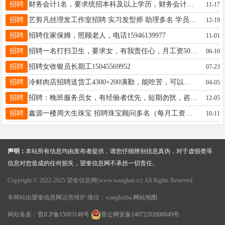
招聘
财务会计1名，要求统招本科及以上学历，财务会计及相关专业，满足集团公司人才补贴政策者优先，工资5000-6000元/月详询18003959098
11-17
招聘
艺剪凡丝理发工作室招聘:实习发型师 助理多名 学员多名（有工资） 老板人好 事少 只要你认真学 包教包会 供饭 地址: 四小学东一百米 艺剪凡丝理发店。☎️ 16645625559
12-19
招聘
招聘住家保姆，照顾老人，电话15946139977
11-01
招聘
招聘一名打扫卫生，要求女，有我责任心，月工资500 周六周日节假日都休息，就正常工作日晚上溜达来收拾一下卫生，有意者电话咨询☎16646585943
06-10
招聘
招聘女收银员长期工15045569952
07-23
招聘
冷鲜肉店招聘送货工4300+200满勤，能吃苦，可以清点货物，早四晚四，管早午饭，招聘储备店长，沟通能力强，有亲和力4000+提成，早五晚五，13224654366沈先生
04-05
招聘
招聘：晚班服务员女，有经验者优先，短期勿扰，咨询电话18245535581
12-05
招聘
鑫源一楼周大生珠宝 招聘珠宝顾问多名（每月工资保底3800元！上不封顶！ 带薪假2天➕节假日福利➕晋升空间➕免费学习 电话:15546571035
10-11
声明：
本站所有信息均由发布者提供，请您仔细辨别信息真伪，对于虚假类等
信息对您造成的任何损失，望奎信息网不承担一切责任。
Copyright © 2022-2025 望奎信息网(www.wangkui.cc) All Rights Reserved.
本网站由
望奎信息网
运营维护 微信：wangkuiba
网站地图
网站备案：
晋ICP备15003148号
晋公网安备14072202000049号