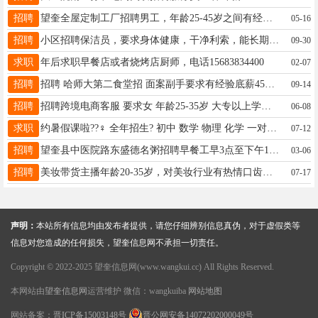
招聘
望奎全屋定制工厂招聘男工，年龄25-45岁之间有经验者优，工资3500-5000之间，待遇优厚，长年活保11个月活，有意者联系18745896111
05-16
招聘
小区招聘保洁员，要求身体健康，干净利索，能长期工作，服从管理，55岁以下，具体事宜面谈，应聘电话18724373311
09-30
求职
年后求职早餐店或者烧烤店厨师，电话15683834400
02-07
招聘
招聘 哈师大第二食堂招 面案副手要求有经验底薪4500加班补助 ！ 工作时间早4点-下午14点 。 包吃住 寒暑假带半薪休假 13049481777
09-14
招聘
招聘跨境电商客服 要求女 年龄25-35岁 大专以上学历 工作时间中午12点-晚上8点 有俄语经验者优先 工资面议 联系电话15945555894微信同步
06-08
求职
约暑假课啦??‍♀️ 全年招生? 初中 数学 物理 化学 一对一 一对二 高中 数学 一对一 一对二 高中预科班 数理化 （均没有试听课）电话:17645505980
07-12
招聘
望奎县中医院路东盛德名粥招聘早餐工早3点至下午1点，洗碗人员一人，要求50岁以内身体健康干净利索、有团队精神能长期工作早4点30至下午1点20提供两顿饭15636848999
03-06
招聘
美妆带货主播年龄20-35岁，对美妆行业有热情口齿伶俐，学习能力较 每天工作4小时左右35一小时电话微信18182750336 电话打不通加微信
07-17
声明：
本站所有信息均由发布者提供，请您仔细辨别信息真伪，对于虚假类等
信息对您造成的任何损失，望奎信息网不承担一切责任。
Copyright © 2022-2025 望奎信息网(www.wangkui.cc) All Rights Reserved.
本网站由
望奎信息网
运营维护 微信：wangkuiba
网站地图
网站备案：
晋ICP备15003148号
晋公网安备14072202000049号