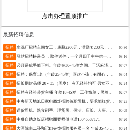
点击办理置顶推广
最新招聘信息
招聘
水洗厂招聘车间女工，底薪2200元，满勤奖200元，中午管饭，联系电话13284050103
05-30
招聘
驿站招聘快递员 ，取件送件，一个月四千中午供一顿饭 ，驿站有车会开三轮电动车就行， 老板事少活好干 联系电话18945508590
03-16
招聘
必须是成手能下料。年龄在30~45岁之间。干活麻溜快，主要是出去盖阳光房，一天一个。时间不固定。成手一天350。电话是18645580452。
07-07
招聘
招聘：​保育1名（年龄25-45岁） ​喜欢小孩，有耐心，听从工作上的安排，喜欢干净。 ​上班时间：每周单休1天 薪资/1500元每月 联系电话：15904556618
03-04
招聘
招长期饮品师 20～35（周岁） 有无经验均可 男女不限 相貌端正 诚心找工作的来 无稳定意向勿扰 电话13114557122
02-24
招聘
招聘有经验带货主播 年龄18-45岁，工作简单，照着稿子念 ，望奎县内，兼职、全职均可.工资日结，有意者联系13091540123
02-07
招聘
中央新天地旭日家电商场招聘兼职司机，要求能扛货，能吃苦耐劳，有活就干，没事在家待着13763763456
07-25
招聘
送货司机、熟食副手、理货员、保洁、店长、人事、收银员，助理、品控师、蔬果、肉品理货员有经验优先、运营、剪辑、拍摄、联系电话15636634455
05-09
招聘
中餐自助盒饭店招聘面案师傅电话15046587171
07-20
招聘
大医院南二孙和记肉夹馍招聘服务员一名 年龄35-45 工资3000+满勤200+奖金 后厨女工2名 工资3300+满勤200 时间早八点半到晚九点半 联系电话17345657733
06-24