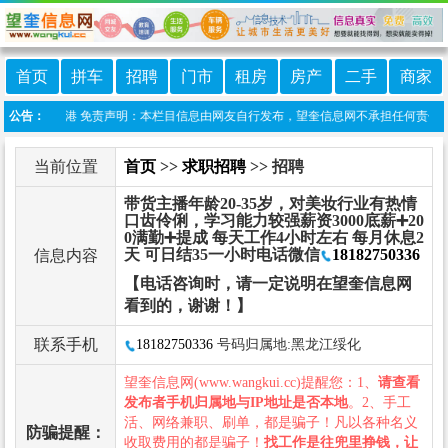
首页
拼车
招聘
门市
租房
房产
二手
商家
:望奎信息港 免责声明：本栏目信息由网友自行发布，望奎信息网不承担任何责任！提高
公告：
当前位置
首页
>>
求职招聘
>> 招聘
带货主播年龄20-35岁，对美妆行业有热情
口齿伶俐，学习能力较强薪资3000底薪➕20
0满勤➕提成 每天工作4小时左右 每月休息2
天 可日结35一小时电话微信
18182750336
信息内容
【电话咨询时，请一定说明在望奎信息网
看到的，谢谢！】
联系手机
18182750336
号码归属地:黑龙江绥化
望奎信息网(www.wangkui.cc)提醒您：1、
请查看
发布者手机归属地与IP地址是否本地
。2、手工
活、网络兼职、刷单，都是骗子！凡以各种名义
防骗提醒：
收取费用的都是骗子！
找工作是往兜里挣钱，让