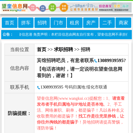
首页
拼车
招聘
门市
租房
房产
二手
商家
小程序:望奎信息港 免责声明：本栏目信息由网友自行发布，望奎信息网不承担任何责任
公告：
当前位置
首页
>>
求职招聘
>> 招聘
宾馆招聘吧员，有意者联系
13089939595
?
信息内容
【电话咨询时，请一定说明在望奎信息网
看到的，谢谢！】
联系手机
13089939595
号码归属地:绥化市联通
望奎信息网(www.wangkui.cc)提醒您：1、
请查看
发布者手机归属地与IP地址是否本地
。2、手工
活、网络兼职、刷单，都是骗子！凡以各种名义
防骗提醒：
收取费用的都是骗子！
找工作是往兜里挣钱，让
你往外掏钱的都是骗子
！异地招聘请提高警惕，
谨防诈骗！