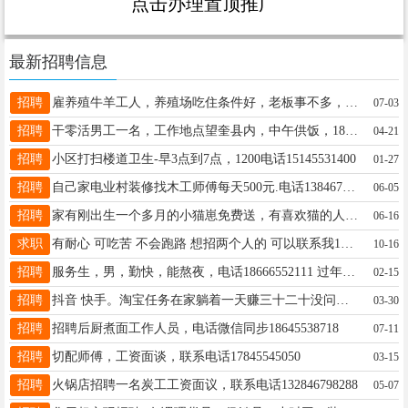
点击办理置顶推广
最新招聘信息
招聘
雇养殖牛羊工人，养殖场吃住条件好，老板事不多，工资待遇好。 有意电话联系：15046581645 工作地点：望奎县红五村
07-03
招聘
干零活男工一名，工作地点望奎县内，中午供饭，18045540611
04-21
招聘
小区打扫楼道卫生-早3点到7点，1200电话15145531400
01-27
招聘
自己家电业村装修找木工师傅每天500元.电话13846787778急
06-05
招聘
家有刚出生一个多月的小猫崽免费送，有喜欢猫的人士请联系13796573562
06-16
求职
有耐心 可吃苦 不会跑路 想招两个人的 可以联系我18645551434 感谢
10-16
招聘
服务生，男，勤快，能熬夜，电话18666552111 过年能干，短期也行。
02-15
招聘
抖音 快手。淘宝任务在家躺着一天赚三十二十没问题，嫌弃少的不要➕薇16646402587
03-30
招聘
招聘后厨煮面工作人员，电话微信同步18645538718
07-11
招聘
切配师傅，工资面谈，联系电话17845545050
03-15
招聘
火锅店招聘一名炭工工资面议，联系电话132846798288
05-07