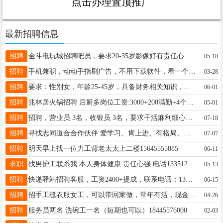
点击办理置顶推广
最新招聘信息
招聘
金斗电玩城招聘吧员，要求20-35岁影像好有责任心，月薪2500饭补300满勤200，干的好有年终奖+微信18045881987
05-18
招聘
手机兼职，动动手指刷广告，不用下载软件，看一个广告一块钱，日结工资，多劳多得随时随地用手机操作。零门槛，简单易上手，业余时间就能做！全程无任何费用添加我微信:15793721398
03-28
招聘
要求：性别女，年龄25-45岁，具备财务相关知识，熟练完成会议记录，持有驾驶证并熟练开车，薪资3500起。联系电话：13089971175
06-01
招聘
兆林居火锅招聘 后厨多岗位工资:3000+200满勤+4个半天休息 要求:女士（30岁-55岁） 联系电话:17845545050
05-01
招聘
招聘，营业员 3名，收银员 3名，要求干活麻利细心有服务意识，踏实肯干。年龄25-45，短期勿扰，工资2500-5000，有超市经验者优先，电话18645558828
07-18
招聘
寻找志同道合合作伙伴 爱学习、肯上进、有格局、有志向 不敷衍、不懒惰、肯坚持 愿一起深耕、彼此成就 踏实做事，诚信共赢 抱团取暖，携手共创美好未来 电话微同步18724375290
07-07
招聘
明天早上找一位力工背老太太上二楼15645555885
06-11
求职
找男护工联系我 本人身体健康 责任心强 电话13351258939
05-13
招聘
快递驿站招聘客服，工资2400+提成，联系电话：13555328206
06-15
招聘
招手工缝衣服女工，可以带回家做，常年有活，现金结算，不收押金，包教包会，适合陪读宝妈阿姨姐妹们等等，县内免费送取货，招屯子合作伙伴，微信电话同步13329355807
04-26
招聘
服务员两名 洗碗工一名（短期也可以）18445576000
02-03