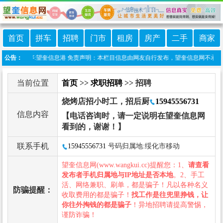
首页
拼车
招聘
门市
租房
房产
二手
商家
微信小程序:望奎信息港 免责声明：本栏目信息由网友自行发布，望奎信息网不承担任何
公告：
当前位置
首页
>>
求职招聘
>> 招聘
烧烤店招小时工，招后厨
15945556731
信息内容
【电话咨询时，请一定说明在望奎信息网
看到的，谢谢！】
联系手机
15945556731
号码归属地:绥化市移动
望奎信息网(www.wangkui.cc)提醒您：1、
请查看
发布者手机归属地与IP地址是否本地
。2、手工
活、网络兼职、刷单，都是骗子！凡以各种名义
防骗提醒：
收取费用的都是骗子！
找工作是往兜里挣钱，让
你往外掏钱的都是骗子
！异地招聘请提高警惕，
谨防诈骗！