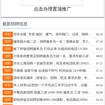
点击办理置顶推广
最新招聘信息
求职
四羊水暖: 专营:锅炉、暖气、管件阀门、洁具、电料。房屋改水、改电、水暖一站式服务 用料实在，手艺放心 价格透明，售后无忧 电话微信号:13763744627。
06-19
招聘
穆香园火锅二店，招聘服务员一名！菜梯走菜，早八晚九不值班！联系电话15645550440
07-19
招聘
敏丁拌饭招聘服务员 打码点单 比较轻松电话13136923169
05-22
招聘
小怪兽肉蟹煲店招聘服务员大姐一名，要求年龄25岁以上，要求能吃苦耐劳，沟通能力强，月薪3000，满勤200，早九晚九点半，电话15045545060
08-03
招聘
学生公寓招聘一名辅导老师，有意者电话联系13945562763
07-21
招聘
不露脸 居家可做 会读稿子即可 时间自由 24小时随时接单 不出镜白班小时/20-夜班25 出镜白班小时/25-夜班30，有两部手机就行 加V：17604551097 接收付费的来
07-31
招聘
源味老街涮串（望奎店） 招聘：吧员 要求长期，年龄20周岁以上，工作时间10：30-23：00，涉及加班有额外提成。外加有满勤提成，每月两个半天休息 ☎️13766768877
08-04
求职
本人持有b证想找一个开车的工作开过拉牛车，冷藏车有用人的老板与我联系15246527599
04-26
招聘
中餐高薪招聘 面案工资 4500-5000 服务员 工资 5000 （有升职空间） 包饺工3500 杂工 3000 小时工1800 电话 15636632524
08-08
招聘
和悦府饭店招聘切墩4800+200满勤，电话微信18944620612即可可以上班
04-16