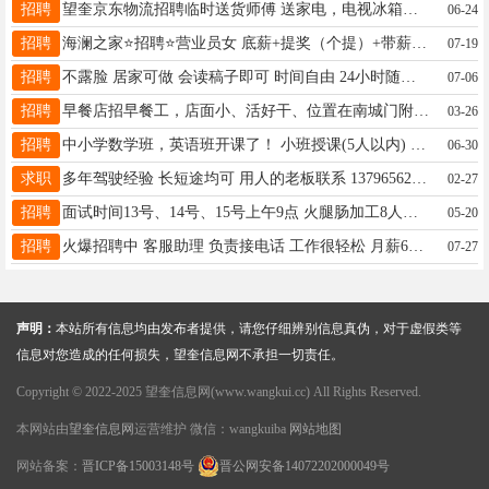
招聘
望奎京东物流招聘临时送货师傅 送家电，电视冰箱洗衣机，空调居多，工资日结，联系电话13284001003
06-24
招聘
海澜之家⭐招聘⭐营业员女 底薪+提奖（个提）+带薪休假 4天 每天工作7.5个小时 法定假日三薪 ，30周岁以内，已婚已育优先，有无经验均可，电话:19289730851
07-19
招聘
不露脸 居家可做 会读稿子即可 时间自由 24小时随时接单 不出镜白班小时/20-夜班25 出镜白班小时/25-夜班30，有两部手机就行 加V：17604551097 接收付费的
07-06
招聘
早餐店招早餐工，店面小、活好干、位置在南城门附近，要求干净利索，年龄50左右岁，身体健康，家住附近的优先。工资面议。 电话：13555339443
03-26
招聘
中小学数学班，英语班开课了！ 小班授课(5人以内) 联系方式(微信同步)13359915165
06-30
求职
多年驾驶经验 长短途均可 用人的老板联系 13796562315
02-27
招聘
面试时间13号、14号、15号上午9点 火腿肠加工8人，保底4500元/月，年龄女18-49岁，男18-53岁，电话15245517658微信同步，每月15-20日发工资打卡！
05-20
招聘
火爆招聘中 客服助理 负责接电话 工作很轻松 月薪6000到9000 要求女联系电话18045512502
07-27
声明：
本站所有信息均由发布者提供，请您仔细辨别信息真伪，对于虚假类等
信息对您造成的任何损失，望奎信息网不承担一切责任。
Copyright © 2022-2025 望奎信息网(www.wangkui.cc) All Rights Reserved.
本网站由
望奎信息网
运营维护 微信：wangkuiba
网站地图
网站备案：
晋ICP备15003148号
晋公网安备14072202000049号