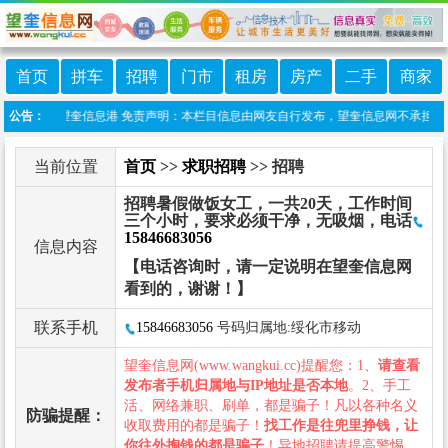
首页
拼车
招聘
门市
租房
房产
二手
商家
信小程序:望奎信息港 免责声明：本栏目信息由网友自行发布，望奎信息网不承担任何责
公告：
当前位置
首页
>>
求职招聘
>> 招聘
招聘暑假做饭女工，一共20天，工作时间
三个小时，要求必须干净，无吸烟，电话
15846683056
信息内容
【电话咨询时，请一定说明在望奎信息网
看到的，谢谢！】
联系手机
15846683056
号码归属地:绥化市移动
望奎信息网(www.wangkui.cc)提醒您：1、
请查看
发布者手机归属地与IP地址是否本地
。2、手工
活、网络兼职、刷单，都是骗子！凡以各种名义
防骗提醒：
收取费用的都是骗子！
找工作是往兜里挣钱，让
你往外掏钱的都是骗子
！异地招聘请提高警惕，