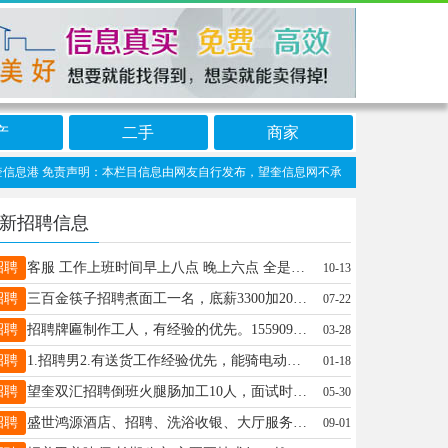
产
二手
商家
息港 免责声明：本栏目信息由网友自行发布，望奎信息网不承担任何责任！提高警惕，谨
新招聘信息
招聘
客服 工作上班时间早上八点 晚上六点 全是灯条简单容易上手，头脑灵活四肢灵活的来（年龄没有太多要求） 男士请绕行 联系电话：16645515054
10-13
招聘
三百金筷子招聘煮面工一名，底薪3300加200满勤加带薪休假 ，活好干 、事少。联系电话：18045577235
07-22
招聘
招聘牌匾制作工人，有经验的优先。15590981690
03-28
招聘
1.招聘男2.有送货工作经验优先，能骑电动三轮车3.年龄40-55优先4.工资高，有充分时间休息，不用起早贪黑，正常点上下班5.电话:13836427778 15045569777
01-18
招聘
望奎双汇招聘倒班火腿肠加工10人，面试时间5月30日上午9点！ 可扫码报名或微信、电话报名（微信同步）或打电话18346455532
05-30
招聘
盛世鸿源酒店、招聘、洗浴收银、大厅服务员、松骨服务员、客房房嫂、电话18104552201
09-01