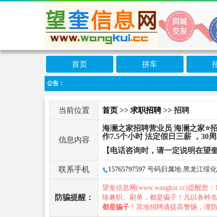
首页
拼车
公告：
当前位置
首页
>>
求职招聘
>> 招聘
海澜之家招聘营业员 海澜之家⭐招
作7.5个小时 法定假日三薪 ，3
信息内容
【电话咨询时，请一定说明在望
联系手机
15765797597
号码归属地:黑龙江绥化
望奎信息网(www.wangkui.cc)提醒您：
防骗提醒：
络兼职、刷单，都是骗子！凡以各种
都是骗子
！异地招聘请提高警惕，谨