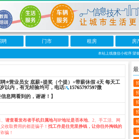
招聘
门市
租房
房
本站上线微信小程序:望奎信
最
聘⭐营业员女 底薪+提奖（个提）+带薪休假 4天 每天工
0周岁以内，有无经验均可，电话:
15765797597
微
奎信息网看到的，谢谢！】
1、
请查看发布者手机归属地与IP地址是否本地
。2、手工活、网
名义收取费用的都是骗子！
找工作是往兜里挣钱，让你往外掏钱的
防诈骗！