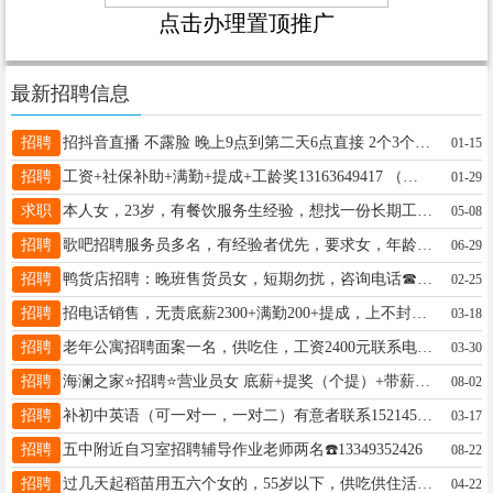
点击办理置顶推广
最新招聘信息
招聘
招抖音直播 不露脸 晚上9点到第二天6点直接 2个3个小时 一次80想整的 成年的来加v19846345733
01-15
招聘
工资+社保补助+满勤+提成+工龄奖13163649417 （试用期2000元，转正3000上不封顶）正式员工带薪休息两天，一班8:00-16:30，二班早10点-19:30详情面试
01-29
求职
本人女，23岁，有餐饮服务生经验，想找一份长期工作，工资3800～4200，有意向的请联系我，谢谢15545531103
05-08
招聘
歌吧招聘服务员多名，有经验者优先，要求女，年龄18-28岁，联系电话:13352554600
06-29
招聘
鸭货店招聘：晚班售货员女，短期勿扰，咨询电话☎17645635581
02-25
招聘
招电话销售，无责底薪2300+满勤200+提成，上不封顶； 工作时间 ：双休法定假日休息、早八点半晚四点半，中午休息一个小时。电话:13199009032
03-18
招聘
老年公寓招聘面案一名，供吃住，工资2400元联系电话16645633143
03-30
招聘
海澜之家⭐招聘⭐营业员女 底薪+提奖（个提）+带薪休假 4天 每天工作7.5个小时 法定假日三薪 ，30周岁以内，已婚已育优先，有无经验均可，电话:19289730851
08-02
招聘
补初中英语（可一对一，一对二）有意者联系15214521056
03-17
招聘
五中附近自习室招聘辅导作业老师两名☎️13349352426
08-22
招聘
过几天起稻苗用五六个女的，55岁以下，供吃供住活在富饶先锋附近。240---300一天，十多天活，完事还能补苗。能出去的打电话，13763767188微，
04-22