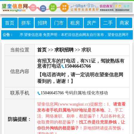
首页
拼车
招聘
门市
租房
房产
二手
商家
线微信小程序:望奎信息港 免责声明：本栏目信息由网友自行发布，望奎信息网不承担任
公告：
当前位置
首页
>>
求职招聘
>> 求职
有招叉车的打电话，有N1证，驾驶熟练有
意者打电话
15046645766
信息内容
【电话咨询时，请一定说明在望奎信息网
看到的，谢谢！】
联系手机
15046645766
号码归属地:绥化市移动
望奎信息网(www.wangkui.cc)提醒您：1、
请查看
发布者手机归属地与IP地址是否本地
。2、手工
活、网络兼职、刷单，都是骗子！凡以各种名义
防骗提醒：
收取费用的都是骗子！
找工作是往兜里挣钱，让
你往外掏钱的都是骗子
！异地招聘请提高警惕，