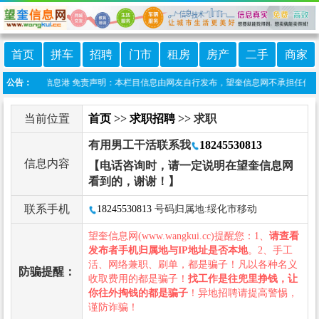
首页
拼车
招聘
门市
租房
房产
二手
商家
程序:望奎信息港 免责声明：本栏目信息由网友自行发布，望奎信息网不承担任何责任！
公告：
当前位置
首页
>>
求职招聘
>> 求职
有用男工干活联系我
18245530813
信息内容
【电话咨询时，请一定说明在望奎信息网
看到的，谢谢！】
联系手机
18245530813
号码归属地:绥化市移动
望奎信息网(www.wangkui.cc)提醒您：1、
请查看
发布者手机归属地与IP地址是否本地
。2、手工
活、网络兼职、刷单，都是骗子！凡以各种名义
防骗提醒：
收取费用的都是骗子！
找工作是往兜里挣钱，让
你往外掏钱的都是骗子
！异地招聘请提高警惕，
谨防诈骗！