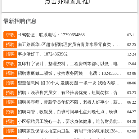
点击办理置顶推广
最新招聘信息
求职
c1驾驶证，联系电话：17390654868
07-11
招聘
南五路新华b区超市招聘理货员有青菜水果零食类，工资2600起 满一年就涨工资，工作时间短，午休俩小时，能吃苦耐劳的来。电话微信13555332466
02-25
招聘
事少活好干。18724363962
12-24
求职
复印打字设计，整理资料，工程资料等都可以做，电话：13846723484，非诚勿扰?
12-04
招聘
招聘家庭做二顿饭，收拾家务阿姨！ 电话：18245539228
03-06
招聘
望奎信息网 招 20个人 发朋友圈 一条一块 我给内容，合规合法。 请+微信：wangkuiba 手机在群发望奎相关信息
08-06
招聘
招聘：晚班售货员女，有经验者优先，短期勿扰，咨询电话17645635581
03-23
招聘
招聘美容师，带薪学员年纪不限，老板人好事少，薪资待遇优厚， 电话15946157552
06-22
招聘
招聘网管，收银员，白班时间早七点到晚七点，晚班时间晚七点到早七点，联系电话16604556665
04-27
招聘
小区招聘男工院心一名，要求身体健康，吃苦耐劳能长期工作，具体事宜面谈，招聘电话15636502212
04-20
招聘
招聘家政保洁收拾室内卫生，有能干活的联系我13845558624
02-09