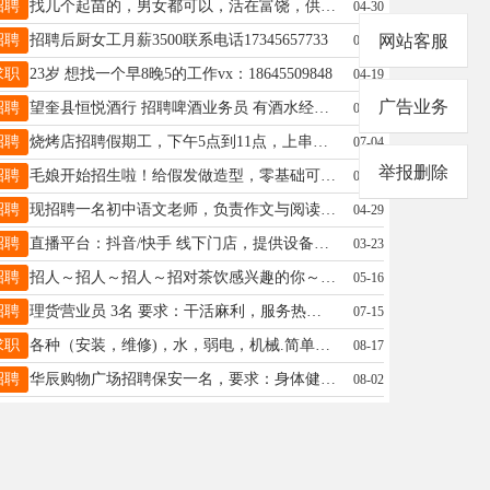
招聘
找几个起苗的，男女都可以，活在富饶，供吃供住，等干活出价，随价，十多天活，有能去的打电话，13763767188
04-30
招聘
招聘后厨女工月薪3500联系电话17345657733
网站客服
07-05
求职
23岁 想找一个早8晚5的工作vx：18645509848
04-19
广告业务
招聘
望奎县恒悦酒行 招聘啤酒业务员 有酒水经验者优先 13763726063
09-26
招聘
烧烤店招聘假期工，下午5点到11点，上串，干点零活，50一天15776026020
07-04
举报删除
招聘
毛娘开始招生啦！给假发做造型，零基础可以学一对一指导，技术干货毫无保留，直到学会为止，学会了自己在干，开工作室都可以，兼职全职均可，现在报名送全套工具电话13101550945
05-16
招聘
现招聘一名初中语文老师，负责作文与阅读教学，应聘条件：师范类毕业生，有经验者优先(不招聘在岗教师)，联系电话:13845526969、15046645205
04-29
招聘
直播平台：抖音/快手 线下门店，提供设备住宿，以及培训，美工推流等服务。露脸/音频/弹幕游戏等。 综合薪资在3k~15k 联系电话:13091557050
03-23
招聘
招人～招人～招人～招对茶饮感兴趣的你～志同道合的你～踏实能干的你～? 长期优先年龄18～35周岁，待遇优厚 欢迎加入甜啦啦鲜果茶☎️18845525222 （微信同步
05-16
招聘
理货营业员 3名 要求：干活麻利，服务热情，有超市生鲜类工作经验，干活麻利年龄30-45岁工资面议，能力越大工资越高，有能力你就来，18645558828微同步
07-15
求职
各种（安装，维修)，水，弱电，机械.简单焊接，b2本，万能工（驾驶各种车辆）长期，短期均可 你有需要我就到(老兵)欢迎打扰13199025927
08-17
招聘
华辰购物广场招聘保安一名，要求：身体健康、无不良嗜好、无前科劣迹、年龄不超四十五岁，有意者详询：18945521201
08-02