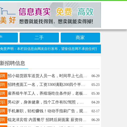
产
二手
商家
责声明：本栏目信息由网友自行发布，望奎信息网不承担任何责任！提高警惕，谨防诈骗！
新招聘信息
招聘
招小箱货跟车送货人员一名，时间早上七点半到晚上六点，联系电话:18614544777
06-29
招聘
招聘煮面工一名，工资3300满勤200四个半天休息，15245519997
05-23
招聘
雇养殖牛羊工人，养殖场吃住条件好，老板事不多，工资待遇好。 有意电话联系：18045555206 工作地点：望奎县红五村
05-30
求职
男42岁，身体健康，找个工作有B2驾照，有自用车，需要用人老板打电话18445539921
04-20
招聘
手机兼职，轻松赚钱！动动手指刷广告，观看视频赚佣金。日结工资，多劳多得，随时随地用手机操作。零门槛，简单易上手，业余时间就能做！立即加入，开启你的赚钱之旅V:17279845899
02-17
招聘
锟龙泽宾馆 内置餐厅 招聘后厨面案 薪资待遇 面谈 联系电话 17346676789
06-20