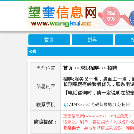
首页
拼车
公告：
当前位置
首页
>>
求职招聘
>> 招聘
招聘:服务员一名，煮面工一名，
长期稳定有经验者优先，联系电话
信息内容
【电话咨询时，请一定说明在望
联系手机
17374756362
号码归属地:江苏扬州
望奎信息网(www.wangkui.cc)提醒您：
防骗提醒：
络兼职、刷单，都是骗子！凡以各种
都是骗子
！异地招聘请提高警惕，谨