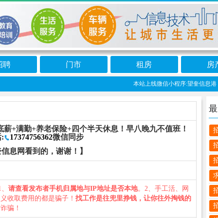
招聘
门市
租房
房
本站上线微信小程序:望奎信息港 免
最
底薪+满勤+养老保险+四个半天休息！早八晚九不值班！
:
17374756362
微信同步
奎信息网看到的，谢谢！】
1、
请查看发布者手机归属地与IP地址是否本地
。2、手工活、网
名义收取费用的都是骗子！
找工作是往兜里挣钱，让你往外掏钱的
防诈骗！