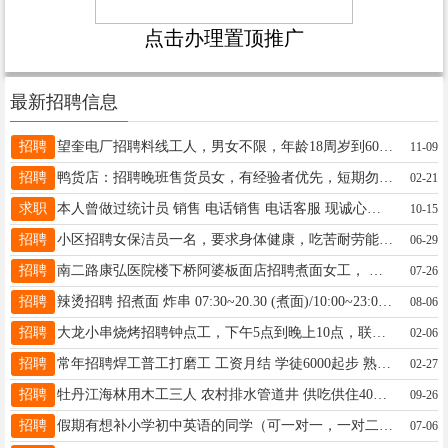
点击办理置顶推广
最新招聘信息
招聘
望奎电厂招聘料线工人，男女不限，年龄18周岁到60岁之间，联系人13836471451
11-09
招聘
鸭货店：招聘晚班售货员女，有经验者优先，短期勿扰，咨询电话☎18245535581
02-21
求职
本人曾做过统计员 销售 电话销售 电话客服 现诚心求一份稳定工作 没经验的我可以学习 联系电话17545187679
10-15
招聘
小区招聘女保洁员一名，要求身体健康，吃苦耐劳能长期工作，联系电话15636502212
06-29
招聘
南二路康弘医院楼下桥阿婆板面店招聘煮面女工， 活好干，不累 想干的来店里试试 老板电话17304557888
07-26
招聘
辣烫招聘 招煮面 炸串 07:30~20.30 (煮面)/10:00~23:00 /15:00~23:00 活简单熟能生巧年龄30到50电话15045538388
08-06
招聘
大龙小串烧烤招聘钟点工，下午5点到晚上10点，联系电话18245872244
02-06
招聘
常年招聘焊工普工打磨工 工资月结 学徒6000起步 熟练工8000-15000 报销路费 无犯罪记录 年龄55以下 电话15965555574微信同步
02-27
招聘
牡丹江海林用木工三人 农村排水管道井 供吃供住400一天 月结工资 又想干的联系13836434535
09-26
招聘
假期有想补小学初中英语的同学（可一对一，一对二）有意者联系15214521056
07-06