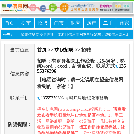
首页
拼车
招聘
门市
租房
房产
二手
商家
微信小程序:望奎信息港 免责声明：本栏目信息由网友自行发布，望奎信息网不承担任何
公告：
当前位置
首页
>>
求职招聘
>> 招聘
招聘：有财务相关工作经验，25-30岁，熟
练word，excel，薪资面议。联系方式
135
55376396
信息内容
【电话咨询时，请一定说明在望奎信息网
看到的，谢谢！】
联系手机
13555376396
号码归属地:绥化市移动
望奎信息网(www.wangkui.cc)提醒您：1、
请查看
发布者手机归属地与IP地址是否本地
。2、手工
活、网络兼职、刷单，都是骗子！凡以各种名义
防骗提醒：
收取费用的都是骗子！
找工作是往兜里挣钱，让
你往外掏钱的都是骗子
！异地招聘请提高警惕，