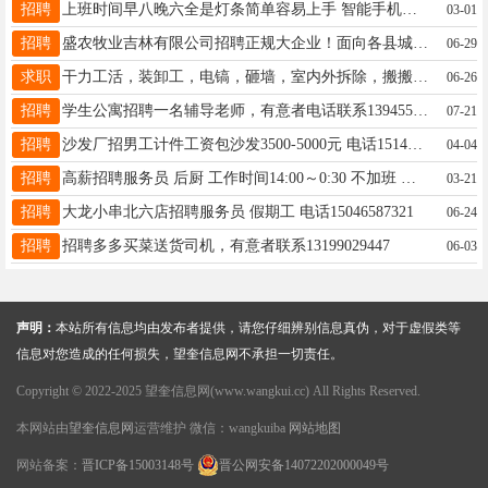
招聘
上班时间早八晚六全是灯条简单容易上手 智能手机使用灵活干活麻溜20-40工资2500满勤200没有休息不供吃男士请绕行 ☎️联系电话：16645515054微信同步
03-01
招聘
盛农牧业吉林有限公司招聘正规大企业！面向各县城招聘地销销售精英底薪3000每日补助300元任务达标月入14000五险一金齐全，社保待遇优厚电话:15143081178郭经理
06-29
求职
干力工活，装卸工，电镐，砸墙，室内外拆除，搬搬抬抬，扛楼，搬家，家具按装等等各种小零活，电动三轮车出租，拉货，拉脚，临时工，送货都行。联系电话15945551104
06-26
招聘
学生公寓招聘一名辅导老师，有意者电话联系13945562763
07-21
招聘
沙发厂招男工计件工资包沙发3500-5000元 电话15145539957
04-04
招聘
高薪招聘服务员 后厨 工作时间14:00～0:30 不加班 不值班 待遇优 有工作经验，有责任心，长期稳定者优先录用 ，下午1点后联系，电话：15304559963
03-21
招聘
大龙小串北六店招聘服务员 假期工 电话15046587321
06-24
招聘
招聘多多买菜送货司机，有意者联系13199029447
06-03
声明：
本站所有信息均由发布者提供，请您仔细辨别信息真伪，对于虚假类等
信息对您造成的任何损失，望奎信息网不承担一切责任。
Copyright © 2022-2025 望奎信息网(www.wangkui.cc) All Rights Reserved.
本网站由
望奎信息网
运营维护 微信：wangkuiba
网站地图
网站备案：
晋ICP备15003148号
晋公网安备14072202000049号