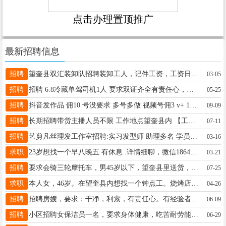
点击办理置顶推广
最新招聘信息
招聘
望奎县双汇装卸队招聘装卸工人，记件工资，工资日结。联系电话，微信18944556159
03-05
招聘
招聘 6.8冷藏单驾司机1人 要求双证齐全有责任心，有绿通驾驶经验，跑过长途，必须成手，能独立驾驶并处理事物者优先录用，人品好的， 电话18445539997干不长的不用打电话 要
05-25
招聘
抖音发作品 佣10 号没要求 多号多做 视频号佣3 v+ 15765790404
09-09
招聘
长期招聘带货主播人员不限 工作地点望奎县内 【工作要求】18-45岁， 工作简单，照着稿子念就行 【薪资待遇】白天20元/小时13104550945（微信同步）
07-11
招聘
艺剪凡丝理发工作室招聘:实习发型师 助理多名 学员多名（有工资） 老板人好 事少 只要你认真学 包教包会 供饭 地址: 四小学东一百米 艺剪凡丝理发店。☎️ 16645625559
03-16
求职
23岁想找一个早八晚五 有休息 .详情细聊，微信18645509848
03-21
招聘
要求会骑三轮摩托车，男45岁以下，望奎县里送货，下午1点左右到4，5点左右，非诚勿扰，电话15045557767
07-25
求职
本人女，46岁。在望奎县内想找一个钟点工。烧烤店后厨，火锅店后厨。晚上4点到八九点钟都可以。13339358355。
04-26
招聘
招聘房嫂，要求：干净，利索，有责任心。有经验者优先，15184562288
06-09
招聘
小区招聘女保洁员一名，要求身体健康，吃苦耐劳能长期工作，联系电话15636502212
06-29