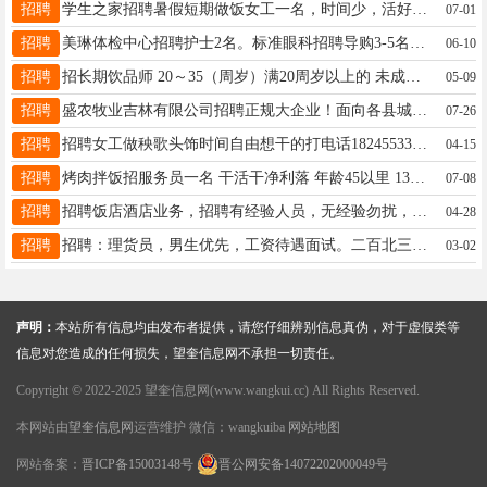
招聘
学生之家招聘暑假短期做饭女工一名，时间少，活好干，电话15846683056
07-01
招聘
美琳体检中心招聘护士2名。标准眼科招聘导购3-5名 ，年龄40岁以内。晚班两名，晚五点半到八点，电话:18845528777
06-10
招聘
招长期饮品师 20～35（周岁）满20周岁以上的 未成年 未满20周岁勿扰 有无经验均可 男女不限 相貌端正 诚心找工作的来 无稳定意向勿扰 电话13114557122
05-09
招聘
盛农牧业吉林有限公司招聘正规大企业！面向各县城招聘地销销售精英底薪3000每日补助300元任务达标月入14000五险一金齐全，社保待遇优厚电话:15143081178郭经理
07-26
招聘
招聘女工做秧歌头饰时间自由想干的打电话18245533765
04-15
招聘
烤肉拌饭招服务员一名 干活干净利落 年龄45以里 13763767443
07-08
招聘
招聘饭店酒店业务，招聘有经验人员，无经验勿扰，工资底薪3000到上不封顶，联系电话18604655500，无经验者勿扰，
04-28
招聘
招聘：理货员，男生优先，工资待遇面试。二百北三好想来，电话：18944558862
03-02
声明：
本站所有信息均由发布者提供，请您仔细辨别信息真伪，对于虚假类等
信息对您造成的任何损失，望奎信息网不承担一切责任。
Copyright © 2022-2025 望奎信息网(www.wangkui.cc) All Rights Reserved.
本网站由
望奎信息网
运营维护 微信：wangkuiba
网站地图
网站备案：
晋ICP备15003148号
晋公网安备14072202000049号