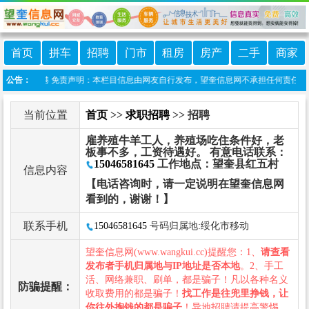
首页
拼车
招聘
门市
租房
房产
二手
商家
:望奎信息港 免责声明：本栏目信息由网友自行发布，望奎信息网不承担任何责任！提高
公告：
当前位置
首页
>>
求职招聘
>> 招聘
雇养殖牛羊工人，养殖场吃住条件好，老
板事不多，工资待遇好。 有意电话联系：
15046581645
工作地点：望奎县红五村
信息内容
【电话咨询时，请一定说明在望奎信息网
看到的，谢谢！】
联系手机
15046581645
号码归属地:绥化市移动
望奎信息网(www.wangkui.cc)提醒您：1、
请查看
发布者手机归属地与IP地址是否本地
。2、手工
活、网络兼职、刷单，都是骗子！凡以各种名义
防骗提醒：
收取费用的都是骗子！
找工作是往兜里挣钱，让
你往外掏钱的都是骗子
！异地招聘请提高警惕，