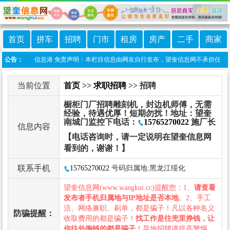
首页
拼车
招聘
门市
租房
房产
二手
商家
小程序:望奎信息港 免责声明：本栏目信息由网友自行发布，望奎信息网不承担任何责任！
公告：
当前位置
首页
>>
求职招聘
>> 招聘
橱柜门厂招聘雕刻机，封边机师傅，无需
经验，待遇优厚！短期勿扰！地址：望奎
南城门监控下电话：
15765270022
施厂长
信息内容
【电话咨询时，请一定说明在望奎信息网
看到的，谢谢！】
联系手机
15765270022
号码归属地:黑龙江绥化
望奎信息网(www.wangkui.cc)提醒您：1、
请查看
发布者手机归属地与IP地址是否本地
。2、手工
活、网络兼职、刷单，都是骗子！凡以各种名义
防骗提醒：
收取费用的都是骗子！
找工作是往兜里挣钱，让
你往外掏钱的都是骗子
！异地招聘请提高警惕，