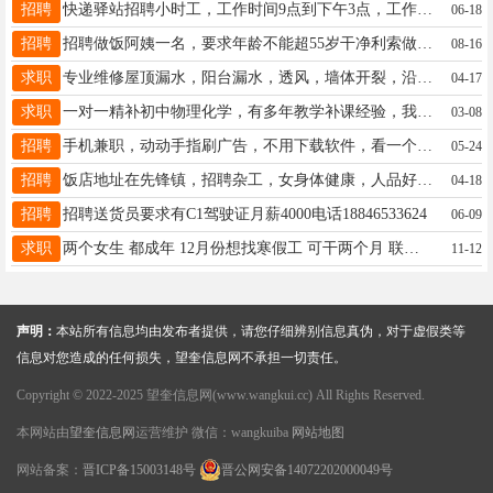
招聘
快递驿站招聘小时工，工作时间9点到下午3点，工作简单不累，中午休息一个小时，适合陪读的宝妈，联系电话：13029914005
06-18
招聘
招聘做饭阿姨一名，要求年龄不能超55岁干净利索做饭好吃。联系电话18245500888
08-16
求职
专业维修屋顶漏水，阳台漏水，透风，墙体开裂，沿线破损，维修安装排水管，高空安装拆除，涂料真石漆，抢修上下水18745579811
04-17
求职
一对一精补初中物理化学，有多年教学补课经验，我帮忙你努力共同提高你成绩！☎️18088755660
03-08
招聘
手机兼职，动动手指刷广告，不用下载软件，看一个广告一块钱，日结工资，多劳多得随时随地用手机操作。零门槛，简单易上手，业余时间就能做！全程无任何费用添加我微信:15793721398
05-24
招聘
饭店地址在先锋镇，招聘杂工，女身体健康，人品好，干活干净利索，老板事少，可提供住宿，联系电话13763789875
04-18
招聘
招聘送货员要求有C1驾驶证月薪4000电话18846533624
06-09
求职
两个女生 都成年 12月份想找寒假工 可干两个月 联系电话15245512586
11-12
声明：
本站所有信息均由发布者提供，请您仔细辨别信息真伪，对于虚假类等
信息对您造成的任何损失，望奎信息网不承担一切责任。
Copyright © 2022-2025 望奎信息网(www.wangkui.cc) All Rights Reserved.
本网站由
望奎信息网
运营维护 微信：wangkuiba
网站地图
网站备案：
晋ICP备15003148号
晋公网安备14072202000049号