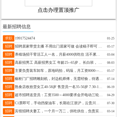
点击办理置顶推广
最新招聘信息
求职
19917524474
01-25
招聘
招聘居家带货主播 不用出门居家可做 会读稿子即可 24小时随时接单 不出镜白班小时/20-夜班25 宝妈上班族 都可以做，接受少付费的来V15945556445
05-17
招聘
养殖场招干零活工人一名，月薪4000供吃住 活不累，老板人好，事少。电话18445559449
03-04
招聘
高薪招男工 高薪招男女工 年龄25--65岁， 长白班， 时间早7点至晚5.30分 工资面议 联系电话：15776026333
08-03
招聘
主要负责装车卸车，原地码拍，码垛，月工资8000—10000管吃管住，年龄18—60周岁，工资可以日结，要求身体健康，能吃苦耐劳，无不良嗜好，电话13512814104徐队长
05-17
招聘
橱柜门厂招聘雕刻机，封边机师傅，无需经验，待遇优厚！短期勿扰！地址：望奎南城门监控下电话：15765270022 施厂长
07-14
招聘
熟食店收拾货女工40-58岁 售货员一名35-50岁 7.30-11.30 四小时40元 烙大饼师傅一名 电话15345561111
06-19
招聘
超市招聘送货员：工资3500～4000要求会开电动三轮车、有责任心者优先；中午管饭、电话；13054259985；16629653199非诚勿扰！
04-29
招聘
C1票即可，手动挡柴油车，长期在江浙沪，云贵川工作，包吃包住，有长途驾驶经验者优先13591713120
07-30
招聘
宾馆招聘夫妻工，一个月一万二，供吃供住，负责宾馆房间打扫卫生，做五个人饭，要求长期稳定，工作认真。工作地点:北京，电话13051779980
03-14