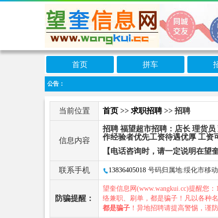
首页
拼车
公告：
当前位置
首页
>>
求职招聘
>> 招聘
招聘 福望超市招聘：店长 理货员
作经验者优先工资待遇优厚 工资可
信息内容
【电话咨询时，请一定说明在望
联系手机
13836405018
号码归属地:绥化市移动
望奎信息网(www.wangkui.cc)提醒您：
防骗提醒：
络兼职、刷单，都是骗子！凡以各种
都是骗子
！异地招聘请提高警惕，谨