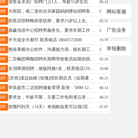
招聘
望奎县水泥厂招聘门卫1人，年龄55岁左右，身体健康，上一天一宿休一天一宿，工资1900元/月，单位食堂免费就餐。微电同步18245534351
06-24
招聘
大医院，南二道街合兴家园妈妈驿站招聘客服，工作时间早8.30-晚18.00 联系电话19815514554
网站客服
01-17
招聘
奶茶店招聘晚班茶饮师，要求25岁以上女。能长期工作，电话18145559166
05-31
广告业务
招聘
鼎鑫洗浴中心招聘男服务生。要求长期工作。基本工资2200， 满勤奖200，加提成。工作24小时休息24小时。活少人好。18944557552。
01-16
招聘
半天或全天都可 联系电话 18045572600
10-30
举报删除
招聘
熟练掌握办公软件，沟通能力强，能长期工作，早8-11.30下午13.30-17.30，每周休一天，月工资3000电话。非诚勿扰15845517770 请不要加微信
06-20
招聘
二百畅想网咖招聘长期网管收银员短期勿扰15945552622
02-24
招聘
全润啤酒招聘：做饭阿姨1名，联系电话15665080551
10-08
招聘
[庆祝]溪边姑娘 [玫瑰]招长期店员（短期暑假工勿扰） [握手]有经验会切果 领悟能力强 [握手]有意者➕店里微信16646552332 [胜利]或来店里面咨询
06-25
招聘
华辰超市二店招聘储备管理 薪资：5000-12000元， 23－40周岁，大专以上学历 招聘热线：15765798271 欢迎优秀的你加入华辰大家庭！
08-14
招聘
要求女，年龄不限，主要工作包和煮云吞，操作简单，工资三千，有意者联系16592911555
06-25
招聘
按预约到天（14天）来捐献血浆可以领3百元误工费加补助大豆油一桶（不要礼品，换40元现金）联系电话18003643253
07-07