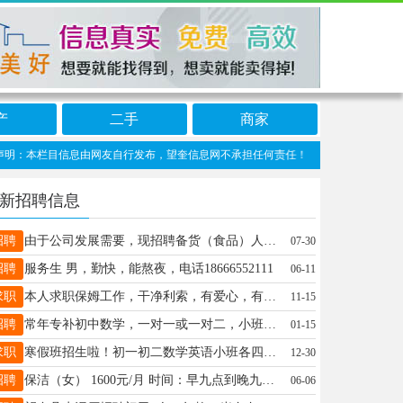
产
二手
商家
：本栏目信息由网友自行发布，望奎信息网不承担任何责任！提高警惕，谨防诈骗！做推广
新招聘信息
招聘
由于公司发展需要，现招聘备货（食品）人员一名。女，28岁-46岁之间，工资+满勤，每月带薪假两天，中午供一顿饭，有经验者优先！18944551177
07-30
招聘
服务生 男，勤快，能熬夜，电话18666552111
06-11
求职
本人求职保姆工作，干净利索，有爱心，有责任心，十年保姆经验，有需要的☎️18045548662
11-15
招聘
常年专补初中数学，一对一或一对二，小班四名。本人亲自带，价格优惠。本人有十多年教学辅导经验，带过多届初四毕业班学生，有想提升数学成绩的同学请联系我18645558627 招收初三物理两名
01-15
求职
寒假班招生啦！初一初二数学英语小班各四名，初三初四数理化英小班各四名，寒假作业辅导五名。招收想提分没方法的孩子。所有科目本人代，随时试课18746568796
12-30
招聘
保洁（女） 1600元/月 时间：早九点到晚九点 上一天休一天 电话：16616079212
06-06