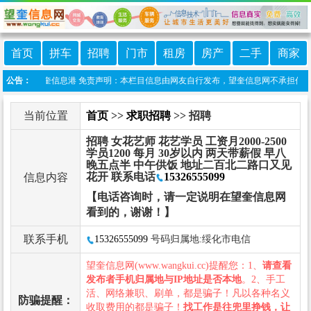
首页
拼车
招聘
门市
租房
房产
二手
商家
小程序:望奎信息港 免责声明：本栏目信息由网友自行发布，望奎信息网不承担任何责任
公告：
当前位置
首页
>>
求职招聘
>> 招聘
招聘 女花艺师 花艺学员 工资月2000-2500
学员1200 每月 30岁以内 两天带薪假 早八
晚五点半 中午供饭 地址二百北二路口又见
花开 联系电话
15326555099
信息内容
【电话咨询时，请一定说明在望奎信息网
看到的，谢谢！】
联系手机
15326555099
号码归属地:绥化市电信
望奎信息网(www.wangkui.cc)提醒您：1、
请查看
发布者手机归属地与IP地址是否本地
。2、手工
活、网络兼职、刷单，都是骗子！凡以各种名义
防骗提醒：
收取费用的都是骗子！
找工作是往兜里挣钱，让