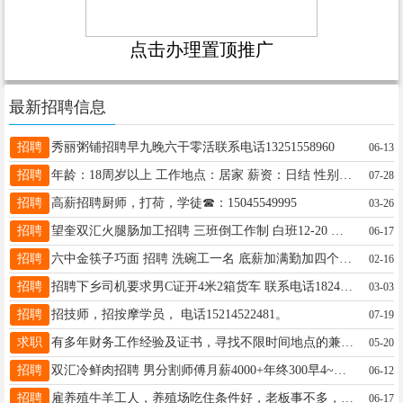
点击办理置顶推广
最新招聘信息
招聘
秀丽粥铺招聘早九晚六干零活联系电话13251558960
06-13
招聘
年龄：18周岁以上 工作地点：居家 薪资：日结 性别：女生 工作性质：按要求完成下载指定平台 跟用户沟通交流 需要有耐心 咨询：18646162109（加微）
07-28
招聘
高薪招聘厨师，打荷，学徒☎：15045549995
03-26
招聘
望奎双汇火腿肠加工招聘 三班倒工作制 白班12-20 中班16-24 夜班0-8 另有补助10元 日薪≥120元 联系：13199018248 想稳定工作交五险来就完了，名额有限
06-17
招聘
六中金筷子巧面 招聘 洗碗工一名 底薪加满勤加四个半天休班 服务员一名 工资3800➕200满勤 四个半天 班 煮面工一名工资3300➕200满勤 电话15776023755
02-16
招聘
招聘下乡司机要求男C证开4米2箱货车 联系电话18245532929
03-03
招聘
招技师，招按摩学员， 电话15214522481。
07-19
求职
有多年财务工作经验及证书，寻找不限时间地点的兼职工作（包括但不限于财务统计类工作）。 联系电话13604554384（微信同步）
05-20
招聘
双汇冷鲜肉招聘 男分割师傅月薪4000+年终300早4~晚5 收银员一名月薪2300早6~下午2点 18346451393非诚勿扰
06-12
招聘
雇养殖牛羊工人，养殖场吃住条件好，老板事不多，工资待遇好。 有意电话联系：18045555206 工作地点：望奎县红五村
06-17