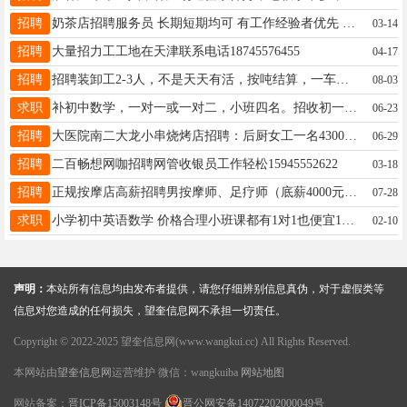
招聘
奶茶店招聘服务员 长期短期均可 有工作经验者优先 13134551002
03-14
招聘
大量招力工工地在天津联系电话18745576455
04-17
招聘
招聘装卸工2-3人，不是天天有活，按吨结算，一车一结账，每个月都有几次，电话13154556755
08-03
求职
补初中数学，一对一或一对二，小班四名。招收初一，初二，初三，初四，本人亲自带，价格优惠。本人有十多年教学辅导经验，带过多届初四毕业班学生，有中考方向命题18645558627
06-23
招聘
大医院南二大龙小串烧烤店招聘：后厨女工一名4300➕200满勤，服务员一名4000➕200满勤➕酒水提成，有时需要值班，招穿串工，联系电话:16645516002微信同步
06-29
招聘
二百畅想网咖招聘网管收银员工作轻松15945552622
03-18
招聘
正规按摩店高薪招聘男按摩师、足疗师（底薪4000元），同时招收残疾人学员若干名，免费培训、免费提供食宿，学成后安排工作，联系电话：18645576414
07-28
求职
小学初中英语数学 价格合理小班课都有1对1也便宜18403863875微信同步 经验丰富
02-10
声明：
本站所有信息均由发布者提供，请您仔细辨别信息真伪，对于虚假类等
信息对您造成的任何损失，望奎信息网不承担一切责任。
Copyright © 2022-2025 望奎信息网(www.wangkui.cc) All Rights Reserved.
本网站由
望奎信息网
运营维护 微信：wangkuiba
网站地图
网站备案：
晋ICP备15003148号
晋公网安备14072202000049号