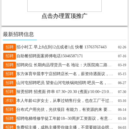
点击办理置顶推广
最新招聘信息
招聘
招小时工 早上8点到12点或者1点 快餐 13763767443
02-26
招聘
自助餐招聘面案师傅电话15046587171
07-16
招聘
招聘岗位 长期肉品理货员一名 地址：大医院南二路大自然生鲜超市。 电话：16604552333
03-19
招聘
东方体育华晨李宁店招聘店长一名，薪资待遇面议，电话13349359555
05-15
招聘
山河屯招聘吧员 望奎山河屯铁锅炖招聘:吧员一名，有经验者优先，有意者联系电话18245990913
06-27
招聘
辣烫招聘 招煮面 炸串 07:30~20.30 (煮面)/10:00~23:00 （成手4000+）15:00~23:00 活简单熟能生巧年龄30到50电话15045538388
07-30
求职
本人年龄42岁女士，从事过销售行业，也在工厂干过 求职：月薪3000左右，长白班，累点无所谓。望奎县内，长期稳定的工作，最好一个月有休息 联系方式18745574442
03-16
招聘
分布式户用光伏，光伏项目 有能力，有资源的来 要求；善于沟通，逻辑清晰 待遇丰厚，望奎周边均可 联系方式:15946155373
06-14
招聘
招聘电梯维修学徒工年龄18--30周岁工资面议，有意者请打联系电话17645527111
03-16
招聘
免费招主播，成熟主播带你做主播，不需要能说会唠，有人教，有人帮，有人带时间自由，宝妈，兼职人群都可以，绿色平台，健康直播，下播提现， 微信13199399011
04-03