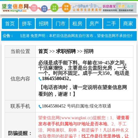
首页
拼车
招聘
门市
租房
房产
二手
商家
程序:望奎信息港 免责声明：本栏目信息由网友自行发布，望奎信息网不承担任何责任！
公告：
当前位置
首页
>>
求职招聘
>> 招聘
必须是成手能下料。年龄在30~45岁之间。
干活麻溜快，主要是出去盖阳光房，一天
一个。时间不固定。成手一天350。电话是
18645580452
。
信息内容
【电话咨询时，请一定说明在望奎信息网
看到的，谢谢！】
联系手机
18645580452
号码归属地:绥化市联通
望奎信息网(www.wangkui.cc)提醒您：1、
请查看
发布者手机归属地与IP地址是否本地
。2、手工
活、网络兼职、刷单，都是骗子！凡以各种名义
防骗提醒：
收取费用的都是骗子！
找工作是往兜里挣钱，让