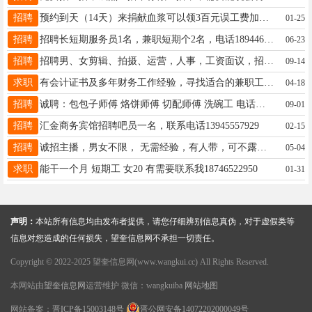
招聘
预约到天（14天）来捐献血浆可以领3百元误工费加补助大豆油一桶（不要礼品，换40元现金）联系电话18003643253
01-25
招聘
招聘长短期服务员1名，兼职短期个2名，电话18944620612
06-23
招聘
招聘男、女剪辑、拍摄、运营，人事，工资面议，招聘客服，娱乐主播，带货主播，主播每天6小时，工资3000提成另算，满勤两百月休两天，交五险，有经验优先录用15145536131电话
09-14
求职
有会计证书及多年财务工作经验，寻找适合的兼职工作（包括不限于财务统计类），要求工作时间地点自由。 联系电话：13604554384
04-18
招聘
诚聘：包包子师傅 烙饼师傅 切配师傅 洗碗工 电话： 17604551513
09-01
招聘
汇金商务宾馆招聘吧员一名，联系电话13945557929
02-15
招聘
诚招主播，男女不限， 无需经验，有人带，可不露脸 时间自由，收入上不封顶 只要你想赚钱，肯努力 我们给你平台、流量、资源 一起赚钱，一起成长， 18724771005
05-04
求职
能干一个月 短期工 女20 有需要联系我18746522950
01-31
声明：
本站所有信息均由发布者提供，请您仔细辨别信息真伪，对于虚假类等
信息对您造成的任何损失，望奎信息网不承担一切责任。
Copyright © 2022-2025 望奎信息网(www.wangkui.cc) All Rights Reserved.
本网站由
望奎信息网
运营维护 微信：wangkuiba
网站地图
网站备案：
晋ICP备15003148号
晋公网安备14072202000049号