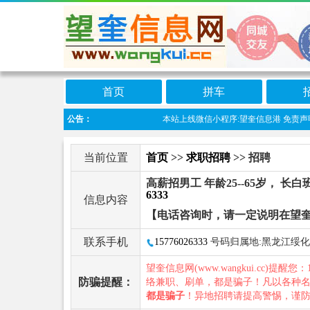
首页
拼车
公告：
本站上线微信小程序:望奎信息港 免责声明
当前位置
首页
>>
求职招聘
>> 招聘
高薪招男工 年龄25--65岁， 长
6333
信息内容
【电话咨询时，请一定说明在望
联系手机
15776026333
号码归属地:黑龙江绥化
望奎信息网(www.wangkui.cc)提醒您：
防骗提醒：
络兼职、刷单，都是骗子！凡以各种
都是骗子
！异地招聘请提高警惕，谨