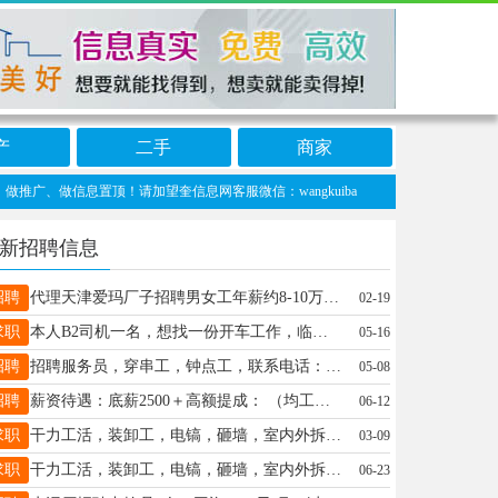
产
二手
商家
、做信息置顶！请加望奎信息网客服微信：wangkuiba
新招聘信息
招聘
代理天津爱玛厂子招聘男女工年薪约8-10万左右，长白班，能吃苦耐劳，福利食堂住免费水电费平摊15946159987
02-19
求职
本人B2司机一名，想找一份开车工作，临时用司机或长期的可以打电话联系15845556600
05-16
招聘
招聘服务员，穿串工，钟点工，联系电话：13644551897
05-08
招聘
薪资待遇：底薪2500＋高额提成： （均工资7000＋上五休二！（还有跳 点提成＋底薪）正常节假日休息！不加班！!！以上岗位接受无经验者16646585943（包教包会）
06-12
求职
干力工活，装卸工，电镐，砸墙，室内外拆除，搬搬抬抬，扛楼，搬家，家具按装等等各种小零活，电动三轮车出租，拉货，拉脚，临时工，送货都行。联系电话15945551104
03-09
求职
干力工活，装卸工，电镐，砸墙，室内外拆除，搬搬抬抬，扛楼，搬家，家具按装等等各种小零活，电动三轮车出租，拉货，拉脚，临时工，送货都行。联系电话15945551104
06-23