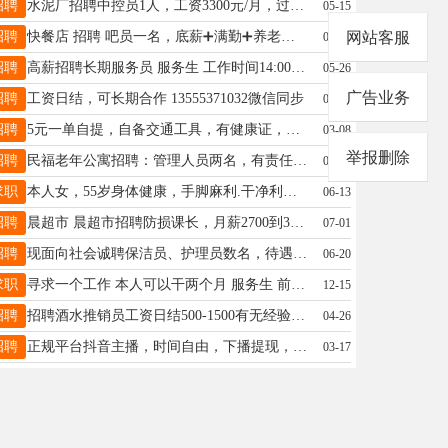
招聘
水泥厂招聘中控员1人，工资3300元/月，过秤员1人，工资2700元/月，上1天休1天，单位食堂免费就餐，微电18245534351
05-15
招聘
快餐店 招聘 吧员一名，底薪➕满勤➕养老保险 四个半天休息 煮面工一名底薪➕满勤 ➕养老保四个半天休息 电话15776023755
网站客服
06-15
招聘
高薪招聘长期服务员 服务生 工作时间14:00～0:30 不加班 不值班 待遇优 有工作经验，有责任心，长期稳定者优先录用 ，下午1点后联系，电话：15304559963
05-26
广告业务
招聘
工资日结，可长期合作 13555371032微信同步
02-28
招聘
5元一单自提，自备交通工具，有健康证，熟知望奎各大小区，不找兼职，日人均30～100单不等。18945545585
03-08
举报删除
招聘
民福老年公寓招聘：管理人员两名，有责任心的，工资面议，联系电话，15945553319 南山公墓招聘：经理1名，工人三名，联系电话15945553319
06-29
求职
本人女，55岁身体健康，手脚麻利.干净利索，找个适合我的活，做饭照顾老人，无不良嗜好。电话15946118001.
06-13
招聘
晨超市 晨超市招聘防损课长，月薪2700到3000每日8小时，25到35岁之间，男性，形象佳。13329359345
07-01
招聘
现面向社会诚聘保洁员、护理员数名，待遇优厚，工作环境温馨舒适。有意者请直接电话咨询：04556877777
06-20
求职
寻求一个工作 本人可以干两个月 服务生 前台等等都可以 联系电话15046585845
12-15
招聘
招聘酒水推销员工资日结500-1500有无经验都可以男士勿扰 电话微信同步 电话：13845537131
04-26
招聘
正规平台抖音主播，时间自由，下播提现，专业老师教专业运营天团，无需学历，无需才艺，没有任何投资，兼职全职都可，有意者私聊☎️13763716947
03-17