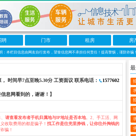
招聘
门市
租房
房
：本栏目信息由网友自行发布，望奎信息网不承担任何责任！提高警惕，谨防诈骗！做推广
最
白班， 时间早7点至晚5.30分 工资面议 联系电话：
1577602
奎信息网看到的，谢谢！】
1、
请查看发布者手机归属地与IP地址是否本地
。2、手工活、网
名义收取费用的都是骗子！
找工作是往兜里挣钱，让你往外掏钱的
防诈骗！