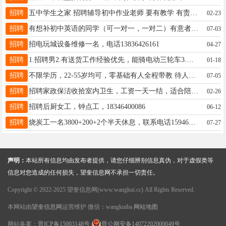
招聘
五中学生之家 招聘辅导初中作业老师 要有教学 有责任心 联系电话16604553222
02-23
招聘
有想补初中英语的同学（可一对一，一对二）有意者联系15214521056
07-03
招聘
招电玩城设备维修一名，电话13836426161
04-27
招聘
1.招聘男2.有送货工作经验优先，能骑电动三轮车3.年龄40-55优先4.工资高，有充分时间休息，不用起早贪黑，正常点上下班5.电话:13836427778 15045569777
01-18
招聘
不限学历，22-55岁均可，零基础有人全程带教 待人真诚、善于沟通、踏实上进 ✅每周双休 ✅底薪4000+业绩提成，收入无上限 ✅清晰晋升路线，长期稳定发展 18746521110
07-05
招聘
招聘家政保洁收拾室内卫生，工资一天一结，适合陪读有能干活的联系我13845558624
02-26
招聘
招聘后厨女工，钟点工，18346400086
06-12
招聘
烧炭工一名3800+200+2个半天休息，联系电话15946158891
07-27
声明：
本站所有信息均由发布者提供，请您仔细辨别信息真伪，对于虚假类等
信息对您造成的任何损失，望奎信息网不承担一切责任。
Copyright © 2022-2025 望奎信息网(www.wangkui.cc) All Rights Reserved.
本网站由
望奎信息网
运营维护 微信：wangkuiba
网站地图
网站备案：
晋ICP备15003148号
晋公网安备14072202000049号