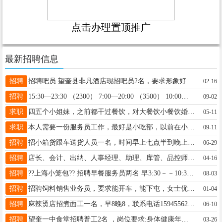
点击办理置顶推广
最新招聘信息
招聘
招聘吧员 望奎县非凡酒店现招吧员2名，要求形象好、气质佳、责任心强，有工作经验的优先，我们热情的欢迎您的加入，希望成为我们的一员，联系电话13763747863
02-16
招聘
15:30—23:30 （2300） 7:00—20:00 （3500） 10:00—23:00 （3700） 电话15045538388
09-02
求职
四五个小姐妹，之前都干过餐饮，对大餐饮小餐饮婚礼餐饮婚礼流程都非常了解，有需要用人的可以打电话18724363963微信同步
05-11
求职
本人需要一份服务员工作，最好是小吃部，以前在小吃部干过服务员，最好是早9晚9. 电话15504551228
09-11
招聘
招小箱货跟车送货人员一名，时间早上七点半到晚上六点，联系电话:18614544777
06-29
招聘
店长、会计、出纳、人事经理、助理、库管、品控师、蔬果、肉品理货员有经验优先、B证司机（冷藏车）业务员、运营、剪辑、拍摄、待遇:底薪+满勤+两餐+五险 电话微信15636634455
04-16
招聘
??上海小笼包?? 招聘早餐服务员两名 早3:30－－10:30 能长干或陪读的家长优先 电话:16645524517 地址老二中路口上海小笼包
08-03
招聘
招聘饲料销售业务员，要求能开车，能下屯，女士优先。要求有工作经验。待遇丰厚。联系电话18045647777
01-04
招聘
麻辣烫店招煮面工一名，早8晚8，联系电话15945562822
06-10
招聘
望奎一中食堂招聘普工2名 ，岗位要求:身体健康年龄55以内 ，资薪待遇:分两个班早5晚6工资2500元。早6.30晚6工资2300月（中午休息两个小时）休六天18045527651
03-26