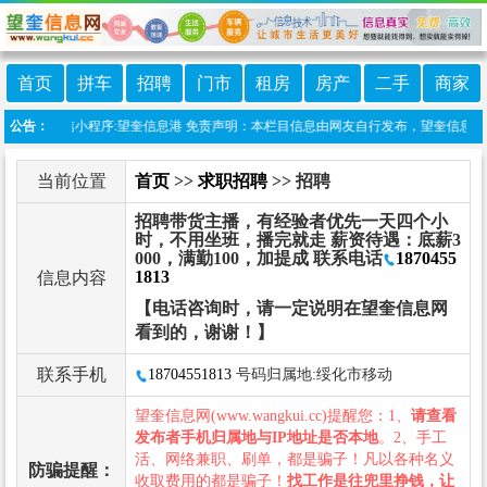
首页
拼车
招聘
门市
租房
房产
二手
商家
站上线微信小程序:望奎信息港 免责声明：本栏目信息由网友自行发布，望奎信息网不承
公告：
当前位置
首页
>>
求职招聘
>> 招聘
招聘带货主播，有经验者优先一天四个小
时，不用坐班，播完就走 薪资待遇：底薪3
000，满勤100，加提成 联系电话
1870455
1813
信息内容
【电话咨询时，请一定说明在望奎信息网
看到的，谢谢！】
联系手机
18704551813
号码归属地:绥化市移动
望奎信息网(www.wangkui.cc)提醒您：1、
请查看
发布者手机归属地与IP地址是否本地
。2、手工
活、网络兼职、刷单，都是骗子！凡以各种名义
防骗提醒：
收取费用的都是骗子！
找工作是往兜里挣钱，让