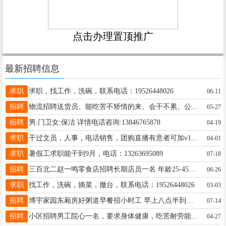
点击办理置顶推广
最新招聘信息
求职
求职，找工作，洗碗，联系电话：19526448026
06-11
招聘
物流招聘送货员、能吃苦不矫情的来、会干不累、公子哥请绕行、有意者联系13199029447
05-27
招聘
男:门卫女:保洁 详情电话咨询:13846765878
04-19
求职
干过文员，人事，电话销售，团购直播有意者可加v19815382048
04-01
求职
暑假工求职能干到9月，电话：13263695089
07-18
招聘
三百北二赵一鸣零食店招聘长期店员一名 年龄25-45之间，能吃苦耐劳，服从管理，月薪2800+200 两班倒早8晚6，下午13点到晚上11点短期勿扰13265932555微信同
06-26
求职
找工作，洗碗，摘菜，撤台，联系电话：19526448026
03-03
招聘
博宇家园东厢房好粥道早餐招小时工 早上八点半到，下午两点半 联系电话，15145538988
07-14
招聘
小区招聘男工院心一名，要求身体健康，吃苦耐劳能长期工作，具体事宜面谈，招聘电话15636502212
04-27