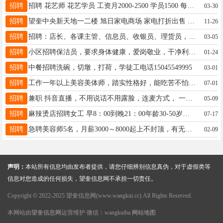
招聘
招聘 花艺师 花艺学员 工资月2000-2500 学员1500 每月两天带薪假 早八晚五点半 中午供饭 地址二百北二路口又见花开 电话15326555099
03-30
招聘
望奎中央新天地一二楼 旭日家电商场 家电打折出售 招聘司机 寻求家电送货外包商，联系电话13763763456
11-26
招聘
招聘：店长、各课主管、信息员、收银员、理货员，检票员、司机、装卸工，各若干名。联系电话：18346457397 18846590549
03-05
招聘
小区招聘保洁员，要求身体健康，爱岗敬业，干净利索，到月就开支，具体事宜面谈，应聘电话15636558900
01-24
招聘
中餐招聘洗碗，切墩，打荷，学徒工电话15045549995
03-01
招聘
工作一年以上美容美体师，踏实性格好，能吃苦不怕累，工资面议，公主病的绕行，年龄不限18346459900
07-01
招聘
兼职 抖音直播，不用说话不用露脸，连麦方式， 一小时20，嫌弃少的勿扰 ➕薇16646402587
05-09
招聘
麻辣烫店招聘女工 早8：00到晚21：00年龄30-50岁，每月还有休息，工资3000-3500元，电话:15146531089
07-17
招聘
急聘美容师5名，月薪3000～8000起上不封顶，有无经验均可，免费教50多种技术，时间自由，周六周日可以休息！13349451511
02-09
声明：
本站所有信息均由发布者提供，请您仔细辨别信息真伪，对于虚假类等
信息对您造成的任何损失，望奎信息网不承担一切责任。
Copyright © 2022-2025 望奎信息网(www.wangkui.cc) All Rights Reserved.
本网站由
望奎信息网
运营维护 微信：wangkuiba
网站地图