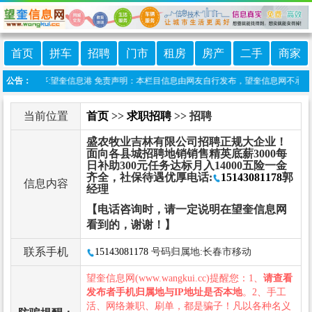
首页
拼车
招聘
门市
租房
房产
二手
商家
微信小程序:望奎信息港 免责声明：本栏目信息由网友自行发布，望奎信息网不承担任何
公告：
当前位置
首页
>>
求职招聘
>> 招聘
盛农牧业吉林有限公司招聘正规大企业！
面向各县城招聘地销销售精英底薪3000每
日补助300元任务达标月入14000五险一金
齐全，社保待遇优厚电话:
15143081178
郭
信息内容
经理
【电话咨询时，请一定说明在望奎信息网
看到的，谢谢！】
联系手机
15143081178
号码归属地:长春市移动
望奎信息网(www.wangkui.cc)提醒您：1、
请查看
发布者手机归属地与IP地址是否本地
。2、手工
活、网络兼职、刷单，都是骗子！凡以各种名义