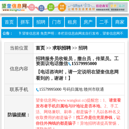
首页
拼车
招聘
门市
租房
房产
二手
商家
线微信小程序:望奎信息港 免责声明：本栏目信息由网友自行发布，望奎信息网不承担任何
公告：
当前位置
首页
>>
求职招聘
>> 招聘
招聘服务员收银员，撤台员，传菜员。工
资面议电话微信
15579995000
信息内容
【电话咨询时，请一定说明在望奎信息网
看到的，谢谢！】
联系手机
15579995000
号码归属地:赣州市联通
望奎信息网(www.wangkui.cc)提醒您：1、
请查看
发布者手机归属地与IP地址是否本地
。2、手工
活、网络兼职、刷单，都是骗子！凡以各种名义
防骗提醒：
收取费用的都是骗子！
找工作是往兜里挣钱，让
你往外掏钱的都是骗子
！异地招聘请提高警惕，