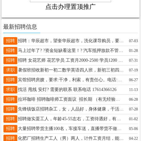
点击办理置顶推广
最新招聘信息
招聘
招聘：华辰超市，望奎华辰超市，洗化课导购员，要求吃苦耐劳，服从管理，适应倒班工作，底薪+总量基金+单品提成，2800—3300元.联系电话13029926656
07-03
招聘
马上过年了? ?资金短缺看这里！? 汽车抵押放款不管你全车款车，贷款车通通放款！ 收手机靓号?！黄金?！手表⌚！ 手机?！一切有价值物品！实物抵押18614596655
01-28
招聘
招聘 女花艺师 花艺学员 工资月2000-2500 学员1200 每月 30岁以内 两天带薪假 早八晚五点半 中午供饭 地址二百北二路口又见花开 联系电话15326555099
07-31
求职
暑假班招收新初一初二数学英语四人班，新初三初四数理化英四人班，初中小学全科作业辅导五人班，新初四一对一辅导。所有科目本人代18746568796
07-19
招聘
宾馆招聘房嫂，要求:干净，利索，有责任心。电话:15184562288
06-27
求职
找活 甩线 安灯? 需要的联系 联系电话 17614366126
11-13
招聘
拉环咖啡 招聘咖啡师 ​工资面议 ​ 招长期 （有无经验均可） 20岁———30岁 咨询​电话 16221445888（微信同步）
06-28
招聘
先锋镇饭店招聘杂工，女，人品好，身体健康，干活干净利索，小店九张桌，活好干，不会可以交，可提供住宿（楼房），13763789875
07-28
招聘
招聘做实蛋工人，年龄45-55左右，工资待遇好，有干的联系15774554554
01-02
招聘
大量招聘带货主播100名，车接车送，直播带货不做娱乐话术固定，全职兼职都可以白班晚班都可以，白班20/时，晚班27/时，工作地点:望奎县数智谷 ☎:15145724813微信同步
05-06
招聘
化肥厂招聘生产工人（男）两人，计件工资月结，能拿动100斤化肥袋子优先，每月可赚6000-8000元，非诚勿扰！联系人15845535158李厂长
04-22