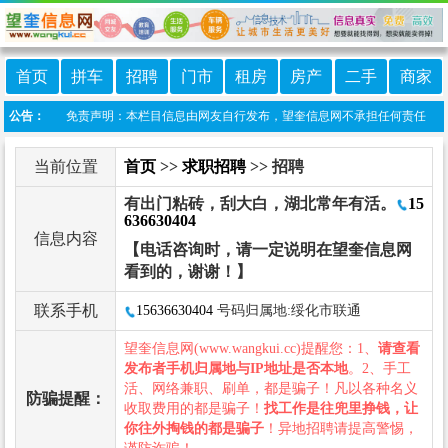
首页
拼车
招聘
门市
租房
房产
二手
商家
望奎信息港 免责声明：本栏目信息由网友自行发布，望奎信息网不承担任何责任！提高警
公告：
当前位置
首页
>>
求职招聘
>> 招聘
有出门粘砖，刮大白，湖北常年有活。
15
636630404
信息内容
【电话咨询时，请一定说明在望奎信息网
看到的，谢谢！】
联系手机
15636630404
号码归属地:绥化市联通
望奎信息网(www.wangkui.cc)提醒您：1、
请查看
发布者手机归属地与IP地址是否本地
。2、手工
活、网络兼职、刷单，都是骗子！凡以各种名义
防骗提醒：
收取费用的都是骗子！
找工作是往兜里挣钱，让
你往外掏钱的都是骗子
！异地招聘请提高警惕，