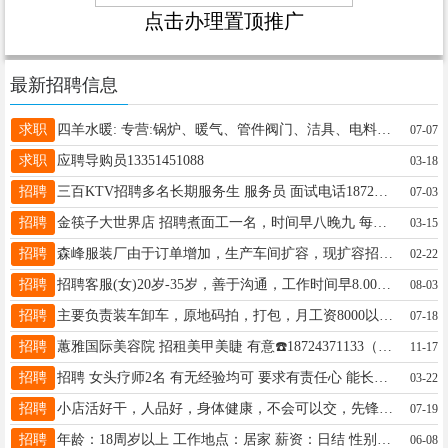
点击办理置顶推广
最新招聘信息
求职
四羊水暖: 专营:锅炉、暖气、管件阀门、洁具、电料。房屋改水、改电、水暖一站式服务 用料实在，手艺放心 价格透明，售后无忧 电话微信号:13763744627
07-07
求职
应聘导购员13351451088
03-18
招聘
三百KTV招聘多名长期服务生 服务员 面试电话18724464123
07-03
招聘
金筷子大世界店 招聘煮面工一名，时间早八晚九 每个月4个半天休息 电话☎️15245519997
03-15
招聘
森峰服装厂由于订单增加，生产车间扩容，现扩容招聘：机台工15人.质检3人，完成班长一人，零活工人6人，男工1人，常年订单稳定，不压工资，电话：15776021693.
02-22
招聘
招聘客服(女)20岁-35岁，善于沟通，工作时间早8.00点，晚6点联糸电话:15645551818
08-03
招聘
主要负责装车卸车，原地码拍，打包，月工资8000以上长白班，有叉车辅助工作，工资可以日结管吃住，年龄18-58周岁，身体健康，能吃苦耐劳，无不良嗜好13512814104徐队长
07-18
招聘
蕙雅国际美容院 招租美甲美睫 有意☎️18724371133（微信同步）
11-17
招聘
招聘 女头疗师2名 有无经验均可 要求有责任心 能长期 工资待遇 底薪+提成+满勤 联系电话18045589327 地址 北二道街审计局对面
03-22
招聘
小店活好干，人品好，身体健康，不会可以交，先锋镇13763789875
07-19
招聘
年龄：18周岁以上 工作地点：居家 薪资：日结 性别：女生 工作性质：按要求完成下载指定平台 跟用户沟通交流 需要有耐心 咨询：18646162109（加微）
06-08