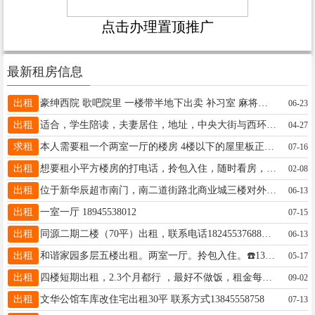
点击办理置顶推广
最新租房信息
出租
豪绅西院 歌吧院里 一楼带半地下出卖 补习室 麻将馆 都可以15636559998
06-23
出租
适合，学生陪读，夫妻居住，地址，中央大街与西环路交汇处13904857851
04-27
求租
本人需要租一个两室一厅的楼房 4楼以下的屋里板正 家电齐全的 最好在六中附近13125954665
07-16
出租
想要租小平方楼房的打电话，拎包入住，随时看房，干净整洁，地址，客运名苑小区，电话，15046648846
02-08
出租
位于新华辰超市南门，南二道街路北商业城三楼对外出租，小平方，室外有大平台，适合老人居住，年租金5000元，包括物业费和取暖费，联系电话15546552555
06-13
出租
一室一厅 18945538012
07-15
出租
同源二期二楼（70平）出租，联系电话18245537688微信同步
06-13
出租
和谐家园多层五楼出租。两室一厅。拎包入住。☎️13846787700
05-17
出租
四楼短期出租，2.3个月都行 ，最好不做饭，租金每月600元，联系电话：13284052984
09-02
出租
文华公馆车库改住宅出租30平 联系方式13845558758
07-13