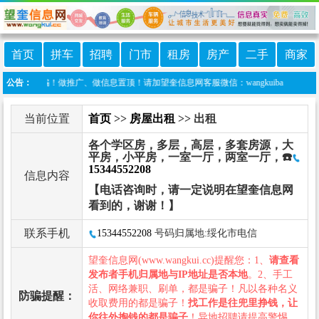
首页
拼车
招聘
门市
租房
房产
二手
商家
防诈骗！做推广、做信息置顶！请加望奎信息网客服微信：wangkuiba
公告：
当前位置
首页
>>
房屋出租
>> 出租
各个学区房，多层，高层，多套房源，大
平房，小平房，一室一厅，两室一厅，☎️
15344552208
信息内容
【电话咨询时，请一定说明在望奎信息网
看到的，谢谢！】
联系手机
15344552208
号码归属地:绥化市电信
望奎信息网(www.wangkui.cc)提醒您：1、
请查看
发布者手机归属地与IP地址是否本地
。2、手工
活、网络兼职、刷单，都是骗子！凡以各种名义
防骗提醒：
收取费用的都是骗子！
找工作是往兜里挣钱，让
你往外掏钱的都是骗子
！异地招聘请提高警惕，