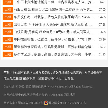
出租
一中三中六小附近楼房出租，室内家具家电齐全，拎包入住。有意者电联:13904555227。
06-27
出租
商服出租 出租三百北二怡景家园一二楼商服 面积共156平方 电话: 16646595517
07-05
出租
车库改住宅，精装修，拎包入住的联系电话19254566521
04-05
出租
出租出卖 车库改住宅 大医院南四路东 新华三期 面积25.27 电话13134559992
07-28
出租
白领公寓:月租房 租金每月500元600元，单人间双人间。水，取暖，无线网络全部免费！！交通便利，物美价廉。 联系电话:15184569909
03-25
出租
单间招住宿生：位置佳，条件好，价格低，非常干净舒适，有家的感觉！电话13214550605
03-26
出租
望奎精装修家庭式，密码锁无接触，可洗衣服能做饭，一客一换，可钟点日租月租☎️18745578835
05-02
出租
各个学区房，多层，高层，多套房源，大平房，小平房，一室一厅，两室一厅，☎️15344552208
01-23
声明：
本站所有信息均由发布者提供，请您仔细辨别信息真伪，对于虚假类等
信息对您造成的任何损失，望奎信息网不承担一切责任。
Copyright © 2022-2025 望奎信息网(www.wangkui.cc) All Rights Reserved.
本网站由
望奎信息网
运营维护 微信：wangkuiba
网站地图
网站备案：
晋ICP备15003148号
晋公网安备14072202000049号