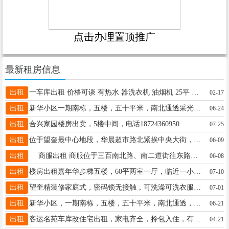
点击办理置顶推广
最新租房信息
出租
一车库出租 价格可谈 有热水 器洗衣机 油烟机 25平 小区环境好
02-17
出租
新华小区一期南栋，五楼，五十平米，南北通透采光极好，不把山，学区房，紧临四小学，老一中，家电齐全拎包入住，适合陪读或居住，联系:15004555509，非诚勿扰，月租勿扰，谢谢！
06-24
出租
合兴家园楼房出卖，5楼中间，电话18724360950
07-25
出租
位于望奎最中心地段，华晨超市路北紧挨中央大街，三室一厅81平。改造后的小区干净整洁，人口少管理优，室内宽敞明亮，家具家电齐全拎包入住，价格优惠。电话15636630101
06-09
出租
商服出租 商服位于三百南北路、南二道街往东路南程力集资楼（胶件厂家属楼路南），一二层楼，面积97平方米，位置佳人流旺，联系电话15146539660
06-08
出租
楼房出租嘉年华步梯五楼，60平两室一厅，临近一小六中。随时可以入住，屋内干净整洁年租一万包物业取暖 诚心看房联系15546568728微信同步，非诚勿扰
07-10
出租
望奎精装修家庭式，密码锁无接触，可洗澡可洗衣服能做饭，床上用品一客一换，可钟点日租月租☎️18745578835
07-01
出租
新华小区，一期南栋，五楼，五十平米，南北通透，采光极好，紧临四小学，老一中，学区房，家电齐全，拎包入住，适合陪读或居住，联系电话:15004555509，非诚勿扰，月租勿扰，谢谢！
06-21
出租
客运名苑车库改住宅出租，家电齐全，拎包入住，有空调，举架高，干净卫生，交通便利，联系人王女士，联系电话18057182119。18057182120
04-21