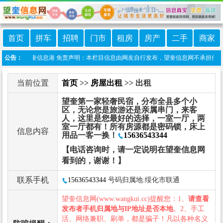
首页
拼车
招聘
门市
租房
房产
二手
商家
小程序:望奎信息港 免责声明：本栏目信息由网友自行发布，望奎信息网不承担任何责任
公告：
当前位置
首页
>>
房屋出租
>> 出租
望奎第一家轻奢民宿，分布全县多个小
区，无论您是旅游还是亲属串门，来客
人，这里是您最好的选择，一室一厅，两
室一厅都有！所有房源都是密码锁，床上
信息内容
用品一客一换！
15636543344
【电话咨询时，请一定说明在望奎信息网
看到的，谢谢！】
联系手机
15636543344
号码归属地:绥化市联通
望奎信息网(www.wangkui.cc)提醒您：1、
请查看
发布者手机归属地与IP地址是否本地
。2、手工
活、网络兼职、刷单，都是骗子！凡以各种名义