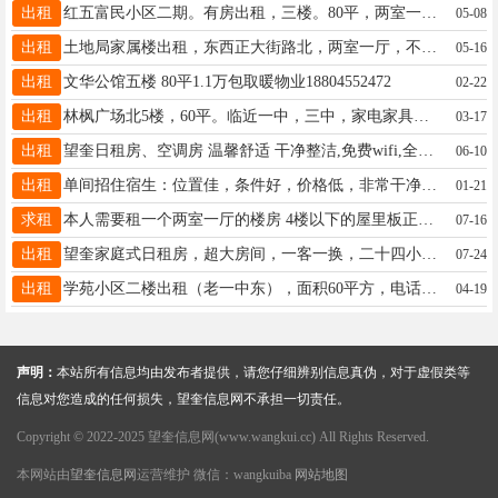
出租
红五富民小区二期。有房出租，三楼。80平，两室一厅。价格面议。15590994157，13284056691
05-08
出租
土地局家属楼出租，东西正大街路北，两室一厅，不山不顶，面积70平，临近四小，一小，六中，屋内设备齐全，拎包入住。联系电话:15145531230
05-16
出租
文华公馆五楼 80平1.1万包取暖物业18804552472
02-22
出租
林枫广场北5楼，60平。临近一中，三中，家电家具齐全拎包入住，年租金6000。联系电话13704558370，13945513177
03-17
出租
望奎日租房、空调房 温馨舒适 干净整洁,免费wifi,全天24小时热水 床品一客一换！无接触取钥匙 钟点房！日租！周租！也可月租！加微备用 绝不打扰！19274681376（微同步）
06-10
出租
单间招住宿生：位置佳，条件好，价格低，非常干净舒适，有家的感觉！电话13214550605
01-21
求租
本人需要租一个两室一厅的楼房 4楼以下的屋里板正 家电齐全的 最好在六中附近13125954665
07-16
出租
望奎家庭式日租房，超大房间，一客一换，二十四小时热水，冰箱，电视，洗衣机，空调，wifi，洗漱用品齐全，优雅的环境，家的感觉！微信电话同步:13384553230
07-24
出租
学苑小区二楼出租（老一中东），面积60平方，电话15774550015
04-19
声明：
本站所有信息均由发布者提供，请您仔细辨别信息真伪，对于虚假类等
信息对您造成的任何损失，望奎信息网不承担一切责任。
Copyright © 2022-2025 望奎信息网(www.wangkui.cc) All Rights Reserved.
本网站由
望奎信息网
运营维护 微信：wangkuiba
网站地图