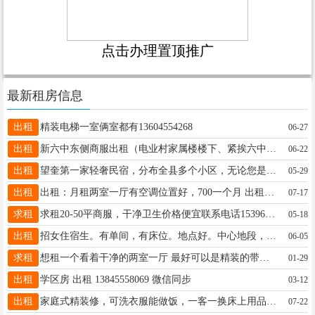
点击办理置顶推广
最新租房信息
出租
精装电梯一室俩室都有13604554268
06-27
出租
新六中东侧商服出租（电业村家属楼楼下、紧挨六中东门），有意者联系13845573133、价格面议。
06-22
出租
望奎第一家轻奢民宿，分布全县多个小区，无论您是旅游还是亲属串门，来客人，这里是您最好的选择，一室一厅，两室一厅都有！所有房源都是密码锁，床上用品一客一换！15636543344
05-29
出租
出租：月租两室一厅有空调位置好，700一个月 出租：月租电梯房精装修，纯纯拎包入住，有空调1200一个月，电话☎️18604550687 出租各个学区房，一室一厅，两室一厅
07-17
求租
求租20-50平商服，干净卫生价格便宜联系电话15396649555
05-18
出租
招女住宿生。有单间，有床位。地点好。中心地段，去哪都方便。环境好，有WiFi。有洗衣机。有住宿的女生联系我。15004559119。微信同步。
06-05
求租
想租一个看着干净的两室一厅 最好可以是精装的带家电 房间不用太大 最好离正大街不是特别特别远的 我长年租 价格最高可以给到1w2 支持半年给的联系我17545173134
01-29
出租
学区房 出租 13845558069 微信同步
03-12
出租
家庭式精装修，可洗衣服能做饭，一客一换床上用品，密码锁无接触，可 时租 日租 月租，☎️微信同步18745578835
07-22