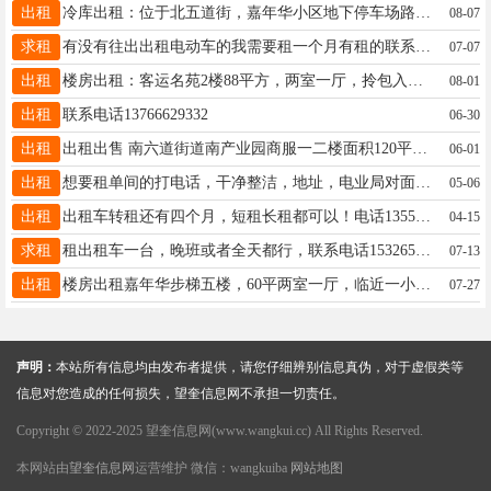
出租
冷库出租：位于北五道街，嘉年华小区地下停车场路北，临街房，进出货方便。电话：13136929797
08-07
求租
有没有往出出租电动车的我需要租一个月有租的联系我着急15317214312
07-07
出租
楼房出租：客运名苑2楼88平方，两室一厅，拎包入住，有空调，四小五中学区房，微信13845572061
08-01
出租
联系电话13766629332
06-30
出租
出租出售 南六道街道南产业园商服一二楼面积120平室内简装修租金优惠电话15945559667同步 五中四小学附近永平小区4楼出租面积80平两室一厅拎包入住15945559667
06-01
出租
想要租单间的打电话，干净整洁，地址，电业局对面，电话，15046648846
05-06
出租
出租车转租还有四个月，短租长租都可以！电话13555382357
04-15
求租
租出租车一台，晚班或者全天都行，联系电话15326552433
07-13
出租
楼房出租嘉年华步梯五楼，60平两室一厅，临近一小六中。随时可以入住，屋内干净整洁年租一万包物业取暖 诚心看房联系15546568728微信同步，非诚勿扰
07-27
声明：
本站所有信息均由发布者提供，请您仔细辨别信息真伪，对于虚假类等
信息对您造成的任何损失，望奎信息网不承担一切责任。
Copyright © 2022-2025 望奎信息网(www.wangkui.cc) All Rights Reserved.
本网站由
望奎信息网
运营维护 微信：wangkuiba
网站地图