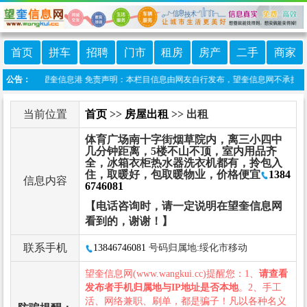
首页
拼车
招聘
门市
租房
房产
二手
商家
信小程序:望奎信息港 免责声明：本栏目信息由网友自行发布，望奎信息网不承担任何责
公告：
当前位置
首页
>>
房屋出租
>> 出租
体育广场南十字街烟草院内，离三小四中
几分钟距离，5楼不山不顶，室内用品齐
全，冰箱衣柜热水器洗衣机都有，拎包入
住，取暖好，包取暖物业，价格便宜
1384
信息内容
6746081
【电话咨询时，请一定说明在望奎信息网
看到的，谢谢！】
联系手机
13846746081
号码归属地:绥化市移动
望奎信息网(www.wangkui.cc)提醒您：1、
请查看
发布者手机归属地与IP地址是否本地
。2、手工
活、网络兼职、刷单，都是骗子！凡以各种名义