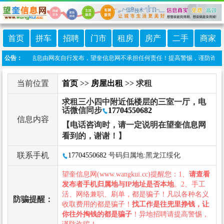
首页
拼车
招聘
门市
租房
房产
二手
商家
明：本栏目信息由网友自行发布，望奎信息网不承担任何责任！提高警惕，谨防诈骗！做推
公告：
当前位置
首页
>>
房屋出租
>> 求租
求租三小四中附近低楼层的三室一厅，电
话微信同步
17704550682
信息内容
【电话咨询时，请一定说明在望奎信息网
看到的，谢谢！】
联系手机
17704550682
号码归属地:黑龙江绥化
望奎信息网(www.wangkui.cc)提醒您：1、
请查看
发布者手机归属地与IP地址是否本地
。2、手工
活、网络兼职、刷单，都是骗子！凡以各种名义
防骗提醒：
收取费用的都是骗子！
找工作是往兜里挣钱，让
你往外掏钱的都是骗子
！异地招聘请提高警惕，