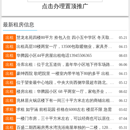
点击办理置顶推广
最新租房信息
出租
慧龙名苑四楼80平方 拎包入住 四小五中学区 冬天取暖好 看房联系15214521333 小货车出租 长短途货运 搬家上楼 载重1--4吨 用车打电话18346456782
05-21
出租
出租高层10楼两室一厅，13500包取暖物业，家具齐全拎包入住有意打电话，精装修18804552472。
04-15
出租
华腾园小区44平房屋出租电话13945506365
08-03
出租
冷库出租：位于北五道街，嘉年华小区地下停车场路北，临街房，进出货方便。电话：13136929797
06-06
出租
豪绅西院 歌吧院里 一楼室内带半地下80的多平 出租出卖15636552951
04-15
出租
位于望奎最中心地段，中央大街西侧华晨超市路北。出行购物上班陪读都很方便。改造后的小区管理好而且干净整洁，室内宽敞明亮。领包入住，价格优惠。电话13846798898
05-12
出租
楼房出租：华腾园小区 68 平两室一厅，家电齐全，取暖贼好，拎包入住。看房电话 15636576269
08-02
出租
兆林居火锅店楼下有一间三十平方米左右的商铺出租，可以经商办公也可以居住，可以月租。电话13904857898
06-12
求租
求租 如宇涵 前程花园 价格在6000左右 楼层不限 急需
03-02
出租
一楼门市房，三十平方米左右，可以经商也可以居住，可以月租。13904857898
07-04
出租
百盛二期西厢房秀水湾洗浴南屋单独的一二楼，120平，宽5米，长12米，中间无柱子，出租出卖 13846765642
05-31