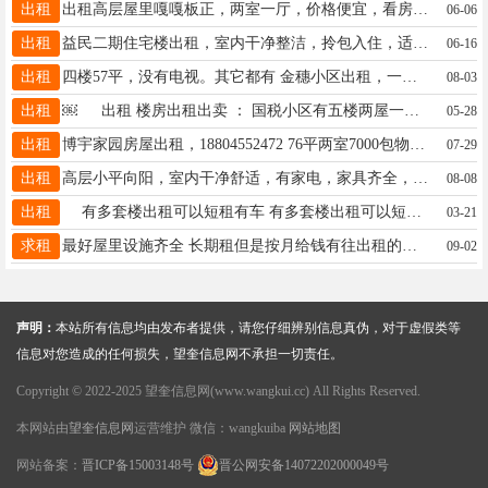
出租
出租高层屋里嘎嘎板正，两室一厅，价格便宜，看房电话13349459721
06-06
出租
益民二期住宅楼出租，室内干净整洁，拎包入住，适合一中，六小，三中赔读。 13846775588 13298758800
06-16
出租
四楼57平，没有电视。其它都有 金穗小区出租，一室一厅，拎包入住，一年7000元，包取暖，物业，网费，适合陪读，联系电话18804552472
08-03
出租
￼ 出租 楼房出租出卖 ： 国税小区有五楼两屋一厨一卫出租，面积90多平方，房屋采光好，屋里暖和，结构合理，价格经济实惠，可以拎包入住。联系电话13945513619
05-28
出租
博宇家园房屋出租，18804552472 76平两室7000包物业取暖拎包入住
07-29
出租
高层小平向阳，室内干净舒适，有家电，家具齐全，拎包入住，临近二中，五中，适合赔读，联系电话，13945513177
08-08
出租
有多套楼出租可以短租有车 有多套楼出租可以短租有车库改住宅干净整洁配置齐全，还有三楼五楼六楼全部干净整洁大小平方都有可短租13555371567
03-21
求租
最好屋里设施齐全 长期租但是按月给钱有往出租的联系我13555338608
09-02
声明：
本站所有信息均由发布者提供，请您仔细辨别信息真伪，对于虚假类等
信息对您造成的任何损失，望奎信息网不承担一切责任。
Copyright © 2022-2025 望奎信息网(www.wangkui.cc) All Rights Reserved.
本网站由
望奎信息网
运营维护 微信：wangkuiba
网站地图
网站备案：
晋ICP备15003148号
晋公网安备14072202000049号