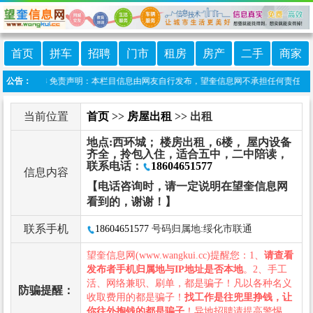
首页
拼车
招聘
门市
租房
房产
二手
商家
望奎信息港 免责声明：本栏目信息由网友自行发布，望奎信息网不承担任何责任！提高警
公告：
当前位置
首页
>>
房屋出租
>> 出租
地点:西环城； 楼房出租，6楼， 屋内设备
齐全，拎包入住，适合五中，二中陪读，
联系电话：
18604651577
信息内容
【电话咨询时，请一定说明在望奎信息网
看到的，谢谢！】
联系手机
18604651577
号码归属地:绥化市联通
望奎信息网(www.wangkui.cc)提醒您：1、
请查看
发布者手机归属地与IP地址是否本地
。2、手工
活、网络兼职、刷单，都是骗子！凡以各种名义
防骗提醒：
收取费用的都是骗子！
找工作是往兜里挣钱，让
你往外掏钱的都是骗子
！异地招聘请提高警惕，