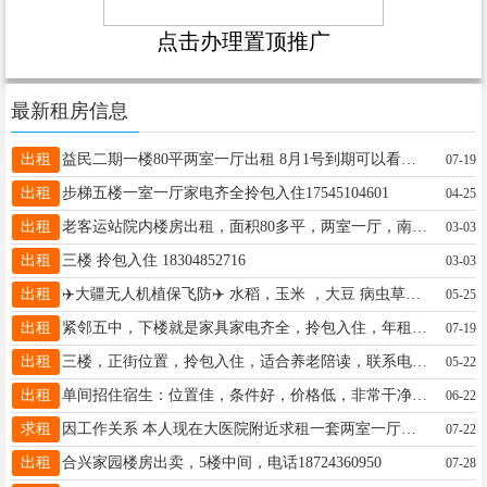
点击办理置顶推广
最新租房信息
出租
益民二期一楼80平两室一厅出租 8月1号到期可以看房 15636569193
07-19
出租
步梯五楼一室一厅家电齐全拎包入住17545104601
04-25
出租
老客运站院内楼房出租，面积80多平，两室一厅，南北通透，家电家具齐全，拎包入住，联系电话，18245537481。
03-03
出租
三楼 拎包入住 18304852716
03-03
出租
✈️大疆无人机植保飞防✈️ 水稻，玉米 ，大豆 病虫草嗐喷药 电话18445574477
05-25
出租
紧邻五中，下楼就是家具家电齐全，拎包入住，年租8500，包取暖物业，13804524473，非诚勿扰
07-19
出租
三楼，正街位置，拎包入住，适合养老陪读，联系电话15765794449
05-22
出租
单间招住宿生：位置佳，条件好，价格低，非常干净舒适，有家的感觉！电话13214550605
06-22
求租
因工作关系 本人现在大医院附近求租一套两室一厅的房子 二到四楼最好 有合适的 可以电话联系或者微信同步13019921129
07-22
出租
合兴家园楼房出卖，5楼中间，电话18724360950
07-28