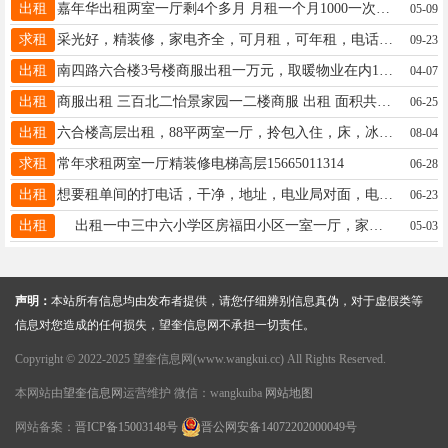
出租
嘉年华出租两室一厅剩4个多月 月租一个月1000一次性拿齐3500 想租的联系18645551434
05-09
求租
采光好，精装修，家电齐全，可月租，可年租，电话18003661705
09-23
出租
南四路六合楼3号楼商服出租一万元，取暖物业在内15142723322
04-07
出租
商服出租 三百北二怡景家园一二楼商服 出租 面积共156平方 电话: 16646595517
06-25
出租
六合楼高层出租，88平两室一厅，拎包入住，床，冰箱，洗衣机，热水器，沙发，宽带，餐桌一应俱全，包物业费取暖费，13258581452
08-04
求租
常年求租两室一厅精装修电梯高层15665011314
06-28
出租
想要租单间的打电话，干净，地址，电业局对面，电话，15046648846
06-23
出租
出租一中三中六小学区房福田小区一室一厅，家电齐全拎包入住，价格便宜，有意者联系18945358203
05-03
声明：
本站所有信息均由发布者提供，请您仔细辨别信息真伪，对于虚假类等
信息对您造成的任何损失，望奎信息网不承担一切责任。
Copyright © 2022-2025 望奎信息网(www.wangkui.cc) All Rights Reserved.
本网站由
望奎信息网
运营维护 微信：wangkuiba
网站地图
网站备案：
晋ICP备15003148号
晋公网安备14072202000049号