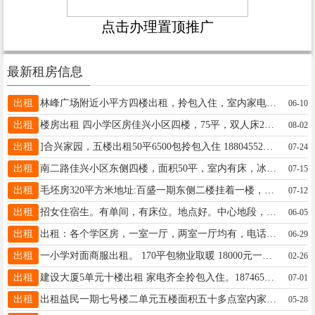
点击办理置顶推广
最新租房信息
出租
林峰广场附近小平方四楼出租，拎包入住，室内家电齐全，临近一中三中二小学 电话：13945548339
06-10
出租
楼房出租 四小学区房佳兴小区四楼，75平，双人床2个，电视冰箱热水器都有，拎包入住电话15945550291
08-02
出租
]合兴家园，五楼出租50平6500包拎包入住 18804552472
07-24
出租
南二路佳兴小区东侧四楼，面积50平，室内有床，冰箱洗衣机，热水器，年租金7500元，联系电话15046581200。
07-15
出租
毛坯房320平方米地址:百盛一期东侧二楼挂着一楼，可以装修成健身房、教室、电话15846663332
07-12
出租
招女住宿生。有单间，有床位。地点好。中心地段，去哪都方便。环境好，有WiFi。有洗衣机。有住宿的女生联系我。15004559119。微信同步。
06-05
出租
出租：各个学区房，一室一厅，两室一厅均有，电话☎️18604550687
06-29
出租
一小学对面商服出租。 170平包物业取暖 18000元一年。18724365812
02-26
出租
建设大厦5单元十楼出租 家电齐全拎包入住。18746567193
07-01
出租
出租益民一期七号楼二单元五楼面积五十多点室内家电齐全拎包入住临近六小三中一中学适合陪读拎包入住联系人15845538665
05-28