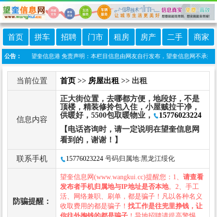
首页
拼车
招聘
门市
租房
房产
二手
商家
信小程序:望奎信息港 免责声明：本栏目信息由网友自行发布，望奎信息网不承担任何责
公告：
当前位置
首页
>>
房屋出租
>> 出租
正大街位置，去哪都方便，地段好，不是
顶楼，精装修拎包入住，小屋贼拉干净，
供暖好，5500包取暖物业，
15776023224
信息内容
【电话咨询时，请一定说明在望奎信息网
看到的，谢谢！】
联系手机
15776023224
号码归属地:黑龙江绥化
望奎信息网(www.wangkui.cc)提醒您：1、
请查看
发布者手机归属地与IP地址是否本地
。2、手工
活、网络兼职、刷单，都是骗子！凡以各种名义
防骗提醒：
收取费用的都是骗子！
找工作是往兜里挣钱，让
你往外掏钱的都是骗子
！异地招聘请提高警惕，