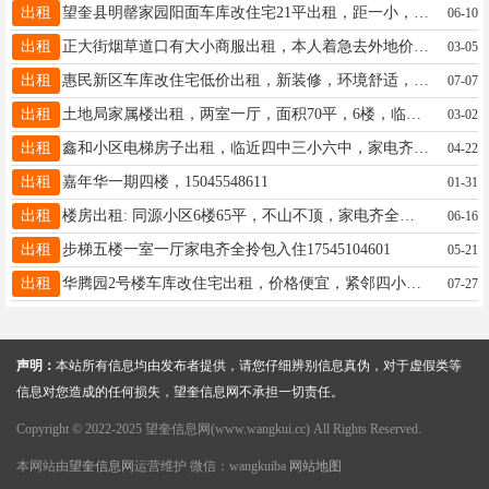
出租
望奎县明罄家园阳面车库改住宅21平出租，距一小，六中近，适合陪读和老人居住，室内后改地热，冬天温暖，后改门斗，室内有厨房，厕所，水电等，有意者电话13845549463，非诚勿扰！
06-10
出租
正大街烟草道口有大小商服出租，本人着急去外地价格好商量，联系电话18724361117
03-05
出租
惠民新区车库改住宅低价出租，新装修，环境舒适，离一中近，适合陪读，有意者联系电话13846741234
07-07
出租
土地局家属楼出租，两室一厅，面积70平，6楼，临近老一中，五中，二中，四小。屋内设备齐全，拎包入住。联系电话：15145531230
03-02
出租
鑫和小区电梯房子出租，临近四中三小六中，家电齐全拎包入住，联系电话18045512288.15776025988
04-22
出租
嘉年华一期四楼，15045548611
01-31
出租
楼房出租: 同源小区6楼65平，不山不顶，家电齐全，南北通透，拎包入住，黄金地段，☎15946152699
06-16
出租
步梯五楼一室一厅家电齐全拎包入住17545104601
05-21
出租
华腾园2号楼车库改住宅出租，价格便宜，紧邻四小学和五中，年租.联系电话15665058519
07-27
声明：
本站所有信息均由发布者提供，请您仔细辨别信息真伪，对于虚假类等
信息对您造成的任何损失，望奎信息网不承担一切责任。
Copyright © 2022-2025 望奎信息网(www.wangkui.cc) All Rights Reserved.
本网站由
望奎信息网
运营维护 微信：wangkuiba
网站地图