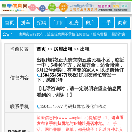
首页
拼车
招聘
门市
租房
房产
二手
商家
本栏目信息由网友自行发布，望奎信息网不承担任何责任！提高警惕，谨防诈骗！做推广、
公告：
当前位置
首页
>>
房屋出租
>> 出租
出租[烟花]正大街东南五路民福小区，临近
一中，5楼46平方，家居齐全，适合陪读，
6月12号到期，有需要的家人可以提前预订
15045545077
[庆祝]好朋友帮忙转发一
信息内容
下，感谢?特
【电话咨询时，请一定说明在望奎信息网
看到的，谢谢！】
联系手机
15045545077
号码归属地:绥化市移动
望奎信息网(www.wangkui.cc)提醒您：1、
请查看
发布者手机归属地与IP地址是否本地
。2、手工
活、网络兼职、刷单，都是骗子！凡以各种名义