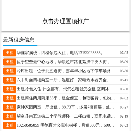
点击办理置顶推广
最新租房信息
出租
华鑫家属楼，四楼领包入住，电话13199025555。
07-05
出租
位于望奎最中心地段，华晨超市路北紧挨中央大街，三室一厅81平。改造后的小区干净整洁，人口少管理优，室内宽敞明亮，家具家电齐全拎包入住，价格优惠。电话15636630101
06-09
出租
冷库出租：位于北五道街，嘉年华小区地下停车场路北，临街房，进出货方便。电话：13136929797
03-30
出租
六中对面四楼两室一厅，温度好，家电热水器齐全。18045576333
06-15
出租
出租拎包入住 什么都有。想怎么租就怎么租 空调冰箱洗衣机热水器 Wi-Fi啥都有。17745524142
03-30
出租
出租商住两用商服33平，租金便宜，包取暖费，包物业费，包宽带费。价格便宜就这几天，想租抓紧，18804556356
07-02
出租
豪绅家园两室一厅出租，88.73平，多层7楼顶层，处于中心位置，交通便利，家电家具齐全，干净整洁，真正拎包入住。年租，微信同步，非诚勿扰。15146530016.
05-27
出租
望奎县南五道街二小学教师楼一二楼出租，联系电话13329458806
02-19
出租
13258585859 明德育才公寓电梯楼，月租500元，600元 可半年租，一年租，包括取暖费物业费
08-03