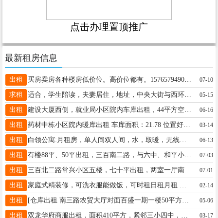
点击办理置顶推广
最新租房信息
出租
买房卖房各种楼房低价位。高价位都有。15765794907 各种楼层出租
07-10
求租
适合，学生陪读，夫妻居住，地址，中央大街与西环路交汇处15636629127
05-15
出租
建设大厦西侧，就业局小区院内车库出租，44平方空间大，停车方便，全年4000，车库有装修，电话：18645565959
06-16
出租
药材中栋小区院内暖库出租 车库面积：21.78 位置好出行方便，小区内有监控系统，安全到位。库内已装，干净，宽敞明亮。联系电话：18724369494
03-14
出租
白领公寓:月租房，单人间双人间，水，取暖，无线网络全免费，交通便利，物美价廉，物超所值，主打一个经济实惠，是您租房的最佳选择！ ​地址：龙鼎大厦院内 ​联系电话：18724374242
06-13
出租
有楼88平、50平出租，三百南二路，与六中、和平小学、一小近，适合陪读；取暖好无物业费，小区新改造，年租金88平9000、50平5000含取暖费，电话13904857260
07-03
出租
三百北二路常兴小区五楼，七十平出租，两室一厅南北通透，临近一小六中，家电齐全拎包入住电话15184567558
07-01
出租
家庭式精装修，可洗衣服能做饭，可时租日租月租 密码锁无接触，电话微信同步18745578835
02-14
出租
[仓库出租 南三路农贸大厅对面百盛一期一楼50平方米二楼230平方米无供暖☎️15846663332
05-06
出租
双龙华府商服出租，面积410平方，紧邻三小四中，中医院，停车宽敞，电话18945340988
03-17