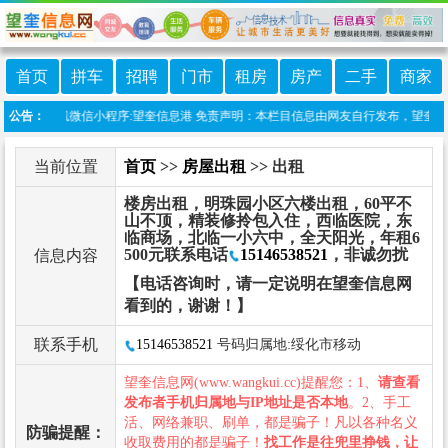
首页
拼车
招聘
门市
租房
房产
二手
商家
公告：
本站上线微信小程序:望奎信息港 免责声明：本栏目信息由网友自行发布，望奎信息网
当前位置
首页
>>
房屋出租
>> 出租
楼房出租，明珠园小区六楼出租，60平不
山不顶，精装修拎包入住，西临医院，东
临商场，北临一小六中，全天阳光，年租6
500元联系电话
15146538521
，非诚勿扰
信息内容
【电话咨询时，请一定说明在望奎信息网
看到的，谢谢！】
联系手机
15146538521
号码归属地:绥化市移动
望奎信息网(www.wangkui.cc)提醒您：1、
请查看
发布者手机归属地与IP地址是否本地
。2、手工
活、网络兼职、刷单，都是骗子！凡以各种名义
防骗提醒：
收取费用的都是骗子！
找工作是往兜里挣钱，让