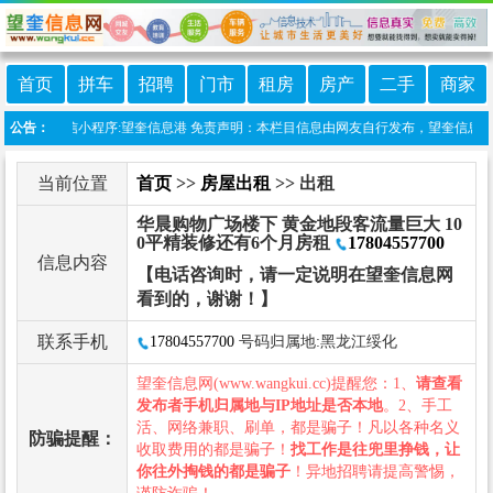
首页
拼车
招聘
门市
租房
房产
二手
商家
本站上线微信小程序:望奎信息港 免责声明：本栏目信息由网友自行发布，望奎信息网不承
公告：
当前位置
首页
>>
房屋出租
>> 出租
华晨购物广场楼下 黄金地段客流量巨大 10
0平精装修还有6个月房租
17804557700
信息内容
【电话咨询时，请一定说明在望奎信息网
看到的，谢谢！】
联系手机
17804557700
号码归属地:黑龙江绥化
望奎信息网(www.wangkui.cc)提醒您：1、
请查看
发布者手机归属地与IP地址是否本地
。2、手工
活、网络兼职、刷单，都是骗子！凡以各种名义
防骗提醒：
收取费用的都是骗子！
找工作是往兜里挣钱，让
你往外掏钱的都是骗子
！异地招聘请提高警惕，