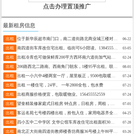
点击办理置顶推广
最新租房信息
出租
位于新华辰超市南门口，南二道街路北商业城三楼对外出租，南北通透，小平方，室外大平台，适合老人居住，年租金包括物业费和取暖费共计5000元，联系电话15546552555
06-22
出租
南四道街车库改住宅出租。临街可6小陪读。13845558051
03-05
出租
出租冷库也可做保鲜库200平方西环南六道街加气站西15184567788 微信同步
02-24
出租
200路西北二路南。西南角门朝东，1楼95平出租。联系电话，18904852171。
08-01
出租
出租一小六中4楼两室一厅，屋里板正，9500包取暖物业，看房电话13349459721出租四小五中学区2楼两室一厅8000元看房电话13349459721
07-24
出租
出租 一楼住宅，24平。 一年2800全包，包水费
07-21
出租
出租商服价格便宜，包取暖物业。156455552559
07-24
出租
望奎精装修家庭式日租房 钟点房，日租房，周租，月租，婚房，24小时热水 免费纸巾 湿巾 所有房间都是密码指纹锁 绝对隐私订房电话13352557727微信同步
07-01
出租
客运名苑七号楼四楼出租，拎包入住，家用电器齐全，一年八千五，取暖费物业费全包，13643165552
04-25
出租
四小五中二中学区 文华公馆车库改住宅出租面积30平 适合陪读 养老 补课等 13845558758
07-28
出租
南北正大街南四道街教师楼香坊商服36号楼上午80平出租有意者联系手机15845538665
03-26