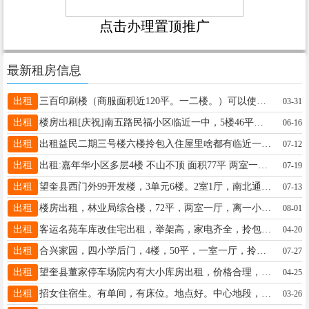
点击办理置顶推广
最新租房信息
出租
三百印刷楼（商服面积近120平。一二楼。）可以使用带地下室。加地下室共180平出租。此楼位置极佳，正大街北走五十米。是做生意的黄金地带。联系18645720998，刘。
03-31
出租
楼房出租[庆祝]南五路民福小区临近一中，5楼46平方，家居齐全，南北通透，电话15045545077
06-16
出租
出租益民二期三号楼六楼拎包入住屋里啥都有临近一中三中有需要的打电话微信同步15845084711
07-12
出租
出租:嘉年华小区多层4楼 不山不顶 面积77平 两室一厅 南北通透 拎包入住 一小六中学区房 距离正大街和办事大厅都近 电话13206904315
07-19
出租
望奎县西门外99开发楼，3单元6楼。2室1厅，南北通透 出租价格便宜 适合西门附近工作 二中上学租住 有意者联系电话13234550683 非诚勿扰
07-13
出租
楼房出租，林业局综合楼，72平，两室一厅，离一小，六中，走路不到五分钟电话☎️，15504551295想租房子?的朋友看看
08-01
出租
客运名苑车库改住宅出租，举架高，家电齐全，拎包入住，有空调，交通便利，联系人王女士，联系电话18057182120。18057182119
04-20
出租
合兴家园，四小学后门，4楼，50平，一室一厅，拎包入住，干净整洁，电话13394552632
07-27
出租
望奎县董家停车场院内有大小库房出租，价格合理，联系电话，13945562168
04-25
出租
招女住宿生。有单间，有床位。地点好。中心地段，去哪都方便。环境好，有WiFi。有洗衣机。有住宿的女生联系我。15004559119。微信同步。
03-26