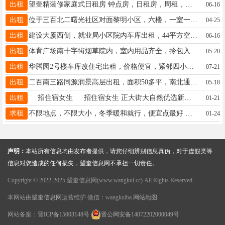
出租
望奎精装修家庭式日租房 钟点房，日租房，周租，月租，婚房，24小时热水 免费纸巾 湿巾 所有房间都是密码指纹锁 绝对隐私订房电话13352557727微信同步
06-16
出租
位于三百北二曙光社区对面黎明小区，六楼，一室一厅，南北通透，采光好，不山不顶，拎包入住7000元出租18745598558
04-25
出租
建设大厦西侧，就业局小区院内车库出租，44平方空间大，停车方便，全年4000，车库有装修，电话：18645565959
06-16
出租
体育广场南十字街烟草院内，室内用品齐全，拎包入住。15774550011 ￼ 首页 ￼ 发布信息 ￼ 已发信息
05-20
出租
华腾园2号楼车库改住宅出租，价格便宜，紧邻四小学和五中，年租.联系电话15665058519
07-21
出租
二百南三路同源润景高层出租，面积50多平，南北通透，站在楼顶可观赏城市风景，附近有林峰广场，三中，六小学，取暖费物业费在内年租金6800元，电话：15845538311
05-18
出租
招住宿女生 招住宿女生 正大街大自然优选新店北侧院子里三楼招住宿女生，两人一个屋子，床铺的价格，单间的环境。电话.13845558157，13763789388
01-21
求租
不限地点，不限大小，冬季暖和就行，便宜点最好 电话：18697076411
01-24
声明：
本站所有信息均由发布者提供，请您仔细辨别信息真伪，对于虚假类等
信息对您造成的任何损失，望奎信息网不承担一切责任。
Copyright © 2022-2025 望奎信息网(www.wangkui.cc) All Rights Reserved.
本网站由
望奎信息网
运营维护 微信：wangkuiba
网站地图
网站备案：
晋ICP备15003148号
晋公网安备14072202000049号