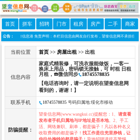
首页
拼车
招聘
门市
租房
房产
二手
商家
小程序:望奎信息港 免责声明：本栏目信息由网友自行发布，望奎信息网不承担任何责任
公告：
当前位置
首页
>>
房屋出租
>> 出租
家庭式精装修，可洗衣服能做饭，一客一
换床上用品，密码锁无接触，可 时租 日租
月租，☎️微信同步
18745578835
信息内容
【电话咨询时，请一定说明在望奎信息网
看到的，谢谢！】
联系手机
18745578835
号码归属地:绥化市移动
望奎信息网(www.wangkui.cc)提醒您：1、
请查看
发布者手机归属地与IP地址是否本地
。2、手工
活、网络兼职、刷单，都是骗子！凡以各种名义
防骗提醒：
收取费用的都是骗子！
找工作是往兜里挣钱，让
你往外掏钱的都是骗子
！异地招聘请提高警惕，