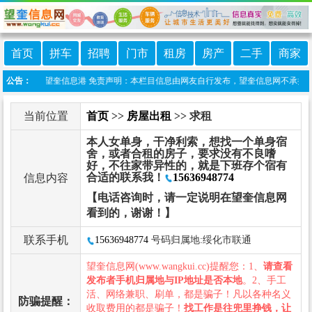
首页
拼车
招聘
门市
租房
房产
二手
商家
信小程序:望奎信息港 免责声明：本栏目信息由网友自行发布，望奎信息网不承担任何责
公告：
当前位置
首页
>>
房屋出租
>> 求租
本人女单身，干净利索，想找一个单身宿
舍，或者合租的房子，要求没有不良嗜
好，不往家带异性的，就是下班存个宿有
合适的联系我！
15636948774
信息内容
【电话咨询时，请一定说明在望奎信息网
看到的，谢谢！】
联系手机
15636948774
号码归属地:绥化市联通
望奎信息网(www.wangkui.cc)提醒您：1、
请查看
发布者手机归属地与IP地址是否本地
。2、手工
活、网络兼职、刷单，都是骗子！凡以各种名义
防骗提醒：
收取费用的都是骗子！
找工作是往兜里挣钱，让