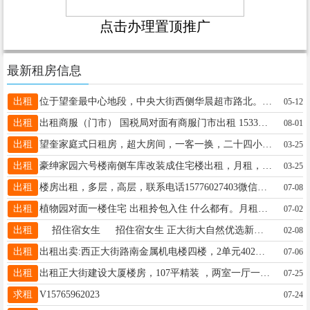
点击办理置顶推广
最新租房信息
出租
位于望奎最中心地段，中央大街西侧华晨超市路北。出行购物上班陪读都很方便。改造后的小区管理好而且干净整洁，室内宽敞明亮。领包入住，价格优惠。电话13846798898
05-12
出租
出租商服（门市） 国税局对面有商服门市出租 15331955201价格绝对最低！
08-01
出租
望奎家庭式日租房，超大房间，一客一换，二十四小时热水，冰箱，电视，洗衣机，空调，wifi，洗漱用品齐全，优雅的环境，家的感觉！微信电话同步:13384553230
03-25
出租
豪绅家园六号楼南侧车库改装成住宅楼出租，月租，半年租，年租，电话15946157205或17645509295
03-25
出租
楼房出租，多层，高层，联系电话15776027403微信同步
07-08
出租
植物园对面一楼住宅 出租拎包入住 什么都有。月租年租季租 空调冰箱洗衣机热水器 Wi-Fi啥都有17745524142
07-02
出租
招住宿女生 招住宿女生 正大街大自然优选新店北侧院子里三楼招住宿女生，两人一个屋子，床铺的价格，单间的环境。电话.13845558157，13763789388
02-08
出租
出租出卖:西正大街路南金属机电楼四楼，2单元402，74平，交通便利，（建设大厦西面的楼。地税局东边的楼）电话 13199005988 13763789505
07-06
出租
出租正大街建设大厦楼房，107平精装 ，两室一厅一厨一卫，南北通透、家电齐全拎包入住，租金8000 年付，价格可议，房主人好事少，联系电话：13840994571
07-25
求租
V15765962023
07-24