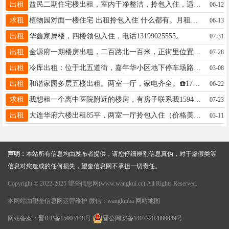
出租
益民二期住宅楼出租，室内干净整洁，拎包入住，适合一中，六小，三中赔读。 13298758800
06-12
求租
植物园对面一楼住宅 出租拎包入住 什么都有。月租年租季租 空调冰箱洗衣机热水器 Wi-Fi啥都有17745524142
06-13
出租
华鑫家属楼，四楼领包入住，电话13199025555。
07-31
出租
金源府一期楼房出租，二百路北一百米，正街里位置50平方，6楼有缓台不累，装修环境好，年租金6500，取暖物业费全在内，日租房，中介请绕行，18745573302
07-28
出租
冷库出租：位于北五道街，嘉年华小区地下停车场路北，临街房，进出货方便。电话：13136929797
03-08
出租
和谐家园多层五楼出租。两室一厅，家电齐全。☎️17645539725
06-22
求租
我想租一个离中医院附近的楼房，有房子联系我15946157585
07-23
出租
大连华府六楼出租85平，两室一厅拎包入住（价格美丽） 电话☎️13945506472
03-11
声明：
本站所有信息均由发布者提供，请您仔细辨别信息真伪，对于虚假类等
信息对您造成的任何损失，望奎信息网不承担一切责任。
Copyright © 2022-2025 望奎信息网(www.wangkui.cc) All Rights Reserved.
本网站由
望奎信息网
运营维护 微信：wangkuiba
网站地图
网站备案：
晋ICP备15003148号
晋公网安备14072202000049号