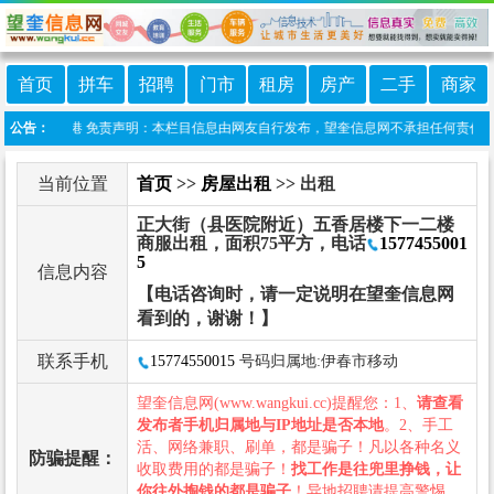
首页
拼车
招聘
门市
租房
房产
二手
商家
:望奎信息港 免责声明：本栏目信息由网友自行发布，望奎信息网不承担任何责任！提高
公告：
当前位置
首页
>>
房屋出租
>> 出租
正大街（县医院附近）五香居楼下一二楼
商服出租，面积75平方，电话
1577455001
5
信息内容
【电话咨询时，请一定说明在望奎信息网
看到的，谢谢！】
联系手机
15774550015
号码归属地:伊春市移动
望奎信息网(www.wangkui.cc)提醒您：1、
请查看
发布者手机归属地与IP地址是否本地
。2、手工
活、网络兼职、刷单，都是骗子！凡以各种名义
防骗提醒：
收取费用的都是骗子！
找工作是往兜里挣钱，让
你往外掏钱的都是骗子
！异地招聘请提高警惕，