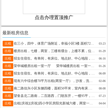
点击办理置顶推广
最新租房信息
出租
在三小，四中，体育广场附近，幸福小区5楼.面积72平，室内设施齐全，拎包入住，电话15636643999
03-23
出租
楼房出租，七楼，两室，三楼有缓台，上楼不累，位置好，室内超干净，可年租月租，月租700两月起租，18645565959
01-29
出租
招女住宿生。有单间，有床位。地点好。中心地段，去哪都方便。环境好，有WiFi。有洗衣机。有住宿的女生联系我。15004559119。微信同步。
06-16
出租
荣华城楼房出租一室一厅 荣华城楼房出租 一室一厅 六楼 不靠大山 不是小三阳.干净卫生. 拎包入住.家电齐全.联系电话 18945556305价格便宜
01-26
出租
招女住宿生。有单间，有床位。地点好。中心地段，去哪都方便。环境好，有WiFi。有洗衣机。有住宿的女生联系我。15004559119。微信同步。
06-09
出租
现有六中综合楼70平方出租(两室一厅），沙发，洗衣机，冰箱，热水器，拎包入住，比邻一小六中，交通便利，陪读首选。 电话：15146532206 地址：北四道街三百路西
02-06
出租
南二路佳兴小区东侧四楼，面积50平米，室内有床.热水器，冰箱.洗衣机，年租金7500元（包括取暖费和物业费），联系电话15046581200。
08-08
出租
望奎县北二路南，二百路西，门朝东开，一楼95平，适合多种买卖，联系方式，18904852171
07-23
出租
出租[庆祝][庆祝]四小学区房阳光新城六楼，两室一厅拎包入住，有空调，采光好☎18346459900，朋友帮忙转发
04-04