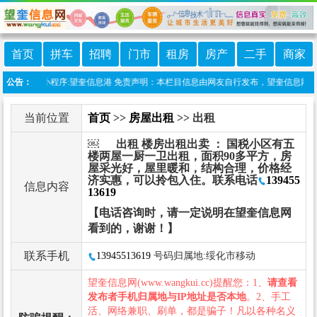
首页
拼车
招聘
门市
租房
房产
二手
商家
站上线微信小程序:望奎信息港 免责声明：本栏目信息由网友自行发布，望奎信息网不承担
公告：
当前位置
首页
>>
房屋出租
>> 出租
￼ 出租 楼房出租出卖 ： 国税小区有五
楼两屋一厨一卫出租，面积90多平方，房
屋采光好，屋里暖和，结构合理，价格经
济实惠，可以拎包入住。联系电话
139455
信息内容
13619
【电话咨询时，请一定说明在望奎信息网
看到的，谢谢！】
联系手机
13945513619
号码归属地:绥化市移动
望奎信息网(www.wangkui.cc)提醒您：1、
请查看
发布者手机归属地与IP地址是否本地
。2、手工
活、网络兼职、刷单，都是骗子！凡以各种名义