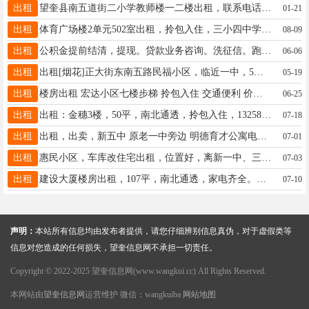
出租
望奎县南五道街二小学教师楼一二楼出租，联系电话13329458806
01-21
出租
体育广场楼2单元502室出租，拎包入住，三小四中学区房，联系电话:13555359443
08-09
出租
公积金提前结清，提现。贷款业务咨询。洗征信。跑腿 业务。联系16604550655
06-06
出租
出租[烟花]正大街东南五路民福小区，临近一中，5楼46平方，家居齐全，适合陪读，6月12号到期，有需要的家人可以提前预订15045545077[庆祝]好朋友帮忙转发一下，感谢?特
05-19
出租
楼房出租 宏达小区七楼步梯 拎包入住 交通便利 价格便宜 可短租 电话18745572371微信同步 非诚勿扰
06-25
出租
出租：金穗3楼，50平，南北通透，拎包入住，13258588091
07-18
出租
出租，出卖，新五中 原老一中旁边 明德育才公寓电梯楼 年租可月租.适合陪读或单身办公，包取暖物业费15245110626非诚勿扰
07-01
出租
惠民小区，车库改住宅出租，位置好，离新一中、三中非常近，朝阳采光好，取暖好，拎包入住，适合陪读居住，电话15004559522，另有本小区两室房屋出租18724369555
07-03
出租
建设大厦楼房出租，107平，南北通透，家电齐全。拎包入住，电话18746567193
07-10
声明：
本站所有信息均由发布者提供，请您仔细辨别信息真伪，对于虚假类等
信息对您造成的任何损失，望奎信息网不承担一切责任。
Copyright © 2022-2025 望奎信息网(www.wangkui.cc) All Rights Reserved.
本网站由
望奎信息网
运营维护 微信：wangkuiba
网站地图