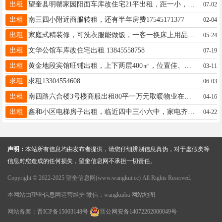
出租
望奎县明罄家园阳面车库改住宅21平出租，距一小，六中近，适合陪读和老人居住，室内后改地热，冬天温暖，后改门斗，室内有厨房，厕所，水电等，有意者电话13845549463，非诚勿扰
07-02
出租
南三四小附近商服转租，还有半年房费17545171377
02-04
出租
家庭式精装修，可洗衣服能做饭，一客一换床上用品，密码锁无接触，可 时租 日租 月租，☎️微信同步18745578835
05-24
出租
文华公馆车库改住宅出租 13845558758
07-19
出租
黄金地段宾馆旺铺出租，上下两层400㎡，位置佳、人流量大，设施齐全，接手即可营业，价格面议，有意联系！电话18249072975
03-11
求租
求租13304554608
06-03
出租
南四路六合楼3号楼商服出租80平一万元取暖物业在内15145723322
04-16
出租
鑫和小区电梯房子出租，临近四中三小六中，家电齐全拎包入住，联系电话18045512288.15776025988
04-22
声明：
本站所有信息均由发布者提供，请您仔细辨别信息真伪，对于虚假类等
信息对您造成的任何损失，望奎信息网不承担一切责任。
Copyright © 2022-2025 望奎信息网(www.wangkui.cc) All Rights Reserved.
本网站由
望奎信息网
运营维护 微信：wangkuiba
网站地图
网站备案：
晋ICP备15003148号
晋公网安备14072202000049号