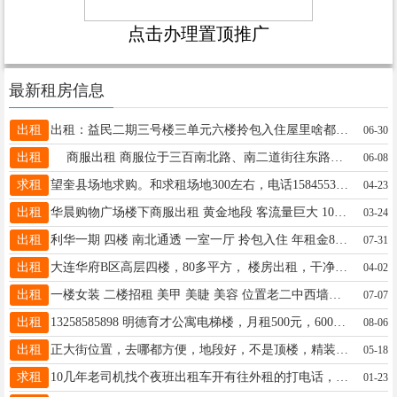
点击办理置顶推广
最新租房信息
出租
出租：益民二期三号楼三单元六楼拎包入住屋里啥都有临近一中三中有需要的打电话微信同步15845084711
06-30
出租
商服出租 商服位于三百南北路、南二道街往东路南程力集资楼（胶件厂家属楼路南），一二层楼，面积97平方米，位置佳人流旺，联系电话15146539660
06-08
求租
望奎县场地求购。和求租场地300左右，电话15845539694
04-23
出租
华晨购物广场楼下商服出租 黄金地段 客流量巨大 100平精装修 不用添装修钱 17804557700
03-24
出租
利华一期 四楼 南北通透 一室一厅 拎包入住 年租金8000元 包取暖物业
07-31
出租
大连华府B区高层四楼，80多平方， 楼房出租，干净卫生，家电齐全，拎包入住13845572061
04-02
出租
一楼女装 二楼招租 美甲 美睫 美容 位置老二中西墙对面 ☎️15146531122
07-07
出租
13258585898 明德育才公寓电梯楼，月租500元，600元 可半年租，一年租，包括取暖费物业费
08-06
出租
正大街位置，去哪都方便，地段好，不是顶楼，精装修拎包入住，小屋贼拉干净，供暖好，5500包取暖物业，15776023224
05-18
求租
10几年老司机找个夜班出租车开有往外租的打电话，15331957593
01-23