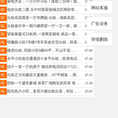
出租
家电齐全，一小六中小区！路程二分钟！联系电话17065413444
06-10
网站客服
出租
低价出租二楼 五中对面富丽城北区两卧室小平方住宅楼 冰箱洗衣机热水器烟机都有 联系电话18045503500
08-06
出租
出租高层两室一厅华腾园 出租，领航高层， 出租三小四中两室一厅15776022523 微信同号
05-23
广告业务
出租
出租嘉年华一期六楼两室一厅一卫一厨，家电齐全拎包入住！电话 15845532889
03-10
出租
望奎家庭式日租房,一室两室都有.床品一客一换,二十四小时热水.冰箱,电视,洗衣机,空调,wifi,洗漱用品齐全.优雅的环境.家的感觉.微信电话同步:15636543344
03-21
举报删除
出租
明馨园小区5号楼5号车库改住宅出租，联系电话13796573106
06-13
出租
楼房出租: 同源小区6楼66平，不山不顶，家电齐全，南北通透，拎包入住，黄金地段，☎15946152699
07-09
出租
永平小区南北通透四十多平出租，联系电话15184556823适合陪读单身
07-20
求租
找个一室一厅的房子 微信和电话同步17523347773
07-06
出租
出租正大街建设大厦楼房，107平精装 ，两室一厅一厨一卫，南北通透、家电齐全拎包入住，租金8000 年付，价格可议，房主人好事少，联系电话：13840994571
07-25
求租
想租一个盛世豪城 体育广场附近的车库 有出租的请联系我 15130238999
11-28
出租
阳光热力小区，多层六楼出租出卖，邻近，新二中，五中，一小学，县医院 电话：15184568484 13796975345 粉厂小区（南三县委对面）五楼出卖
03-02