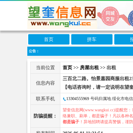
首页
拼车
公告：
当前位置
首页
>>
房屋出租
>> 出租
三百北二路。怡景嘉园商服出租23
信息内容
【电话咨询时，请一定说明在望
联系手机
13304555969
号码归属地:绥化市电信
望奎信息网(www.wangkui.cc)提醒您：
防骗提醒：
络兼职、刷单，都是骗子！凡以各种
都是骗子
！异地招聘请提高警惕，谨