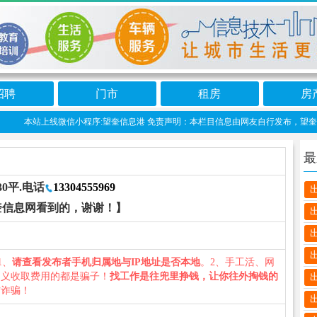
招聘
门市
租房
房
本站上线微信小程序:望奎信息港 免责声明：本栏目信息由网友自行发布，望奎信息
最
0平.电话
13304555969
奎信息网看到的，谢谢！】
1、
请查看发布者手机归属地与IP地址是否本地
。2、手工活、网
名义收取费用的都是骗子！
找工作是往兜里挣钱，让你往外掏钱的
防诈骗！