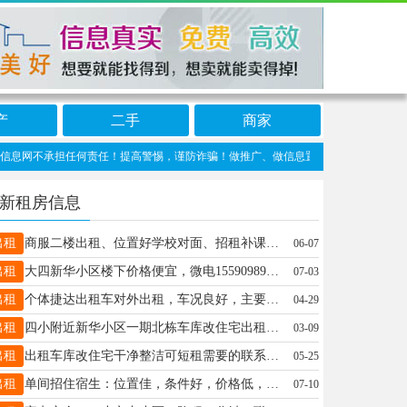
产
二手
商家
网不承担任何责任！提高警惕，谨防诈骗！做推广、做信息置顶！请加望奎信息网客服微信
新租房信息
出租
商服二楼出租、位置好学校对面、招租补课班、书法、美术等、电话：13674555028
06-07
出租
大四新华小区楼下价格便宜，微电15590989929
07-03
出租
个体捷达出租车对外出租，车况良好，主要是加汽，不怎么用汽油，有考虑又能代步又能赚钱的请电话联系13359929727
04-29
出租
四小附近新华小区一期北栋车库改住宅出租，家电齐全拎包入住，朝阳，35平，取暖物业在内年租金7500，联系电话18746561600
03-09
出租
出租车库改住宅干净整洁可短租需要的联系，还有精装一楼俩室和合兴六楼干净整洁配置齐全随时入住都可短租需要的联系，还有三楼六楼长租短租都可需要的联系加微备用13555371567
05-25
出租
单间招住宿生：位置佳，条件好，价格低，非常干净舒适，有家的感觉！电话13214550605
07-10