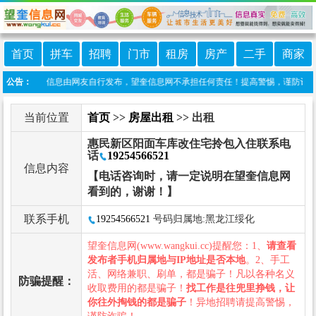
首页
拼车
招聘
门市
租房
房产
二手
商家
明：本栏目信息由网友自行发布，望奎信息网不承担任何责任！提高警惕，谨防诈骗！做推
公告：
当前位置
首页
>>
房屋出租
>> 出租
惠民新区阳面车库改住宅拎包入住联系电
话
19254566521
信息内容
【电话咨询时，请一定说明在望奎信息网
看到的，谢谢！】
联系手机
19254566521
号码归属地:黑龙江绥化
望奎信息网(www.wangkui.cc)提醒您：1、
请查看
发布者手机归属地与IP地址是否本地
。2、手工
活、网络兼职、刷单，都是骗子！凡以各种名义
防骗提醒：
收取费用的都是骗子！
找工作是往兜里挣钱，让
你往外掏钱的都是骗子
！异地招聘请提高警惕，