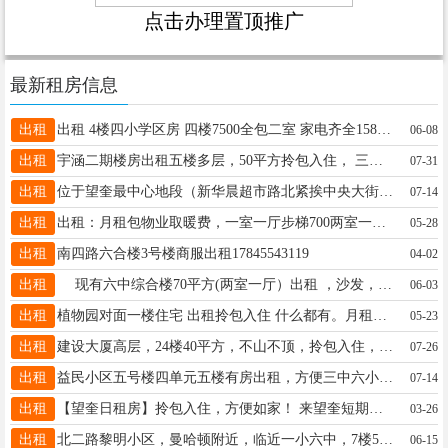
点击办理置顶推广
最新租房信息
出租
出租 4楼四小学区房 四楼7500全包二室 家电齐全15845544549
06-08
出租
宇涵二期楼房出租五楼多层，50平方拎包入住， 三小四中学区房， 电话19997561320
07-31
出租
位于望奎最中心地段（新华晨超市路北紧挨中央大街）三室一厅81平。改造后的小区干净整洁，人口少管理优，室内宽敞明亮，家具家电齐全拎包入住，价格优惠。电话15636630101
07-14
出租
出租：月租包物业取暖费，一室一厅步梯700两室一厅900，电话☎️13349354756微信1739065075
05-28
出租
南四路六合楼3号楼商服出租17845543119
04-02
出租
现有六中综合楼70平方(两室一厅）出租 ，沙发，洗衣机，冰箱，热水器，拎包入住，比邻一小六中，交通便利，陪读首选。 电话：15146532206 地址：北四道街三百路西。
06-03
出租
植物园对面一楼住宅 出租拎包入住 什么都有。月租年租季租 空调冰箱洗衣机热水器 Wi-Fi啥都有17745524142
05-23
出租
建设大厦高层，24楼40平方，不山不顶，拎包入住，空调，热水器都有，电话18746528234
07-26
出租
益民小区五号楼四单元五楼有房出租，方便三中六小陪读☎️13314550968
07-14
出租
【望奎日租房】拎包入住，方便如家！ 来望奎短期办事、探亲访友？住酒店不如选日租望奎日租房? 特价一室月租 俩室月租13604554268
03-26
出租
北二路黎明小区，曼哈顿附近，临近一小六中，7楼57平，楼梯不陡就像上5楼似的，家电齐全，拎包入住，电话13836426035
06-15