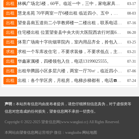
出租
林枫广场北5楼，60平。临近一中，三中，家电家具齐全拎包入住，年租金6000。联系电话13704558370，13945513177
03-17
出租
慧龙名苑 70平两室一厅6楼出租 临近四小、五中，二中。陪读优选 年租6000元（取暖+物业全包） 设施齐全，拎包入住， 电话：18945541977
08-03
出租
望奎县南五道街二小学教师楼一二楼出租，联系电话13329458806
07-16
出租
住宅楼出租 位置望奎县中央大街大医院西农行对面60平，低价出租出卖。周边离一中，五中，大医院近，周边商贸繁华，适合陪读养老人群居住，联系电话17845540909。
06-20
出租
体育广场南十字街烟草院内，室内用品齐全，拎包入住。15774550011
03-25
求租
求租一个车库改住宅，不要求装修，不要求低点，主要是放摩托，平时聚聚聊天。电话：18697076411
03-21
出租
华鑫家属楼，四楼领包入住，电话13199025555。
07-31
出租
出租华腾园小区多层六楼，两室一厅70㎡，临近四小五中，领包入住，价格便宜，价格便宜，价格便宜，有意者电话联系☎18746559922，非诚勿扰，谢谢！
07-06
出租
出租：各个学区房，月租房，电梯步梯都有，电话☎️18604550687
07-24
声明：
本站所有信息均由发布者提供，请您仔细辨别信息真伪，对于虚假类等
信息对您造成的任何损失，望奎信息网不承担一切责任。
Copyright © 2022-2025 望奎信息网(www.wangkui.cc) All Rights Reserved.
本网站由
望奎信息网
运营维护 微信：wangkuiba
网站地图