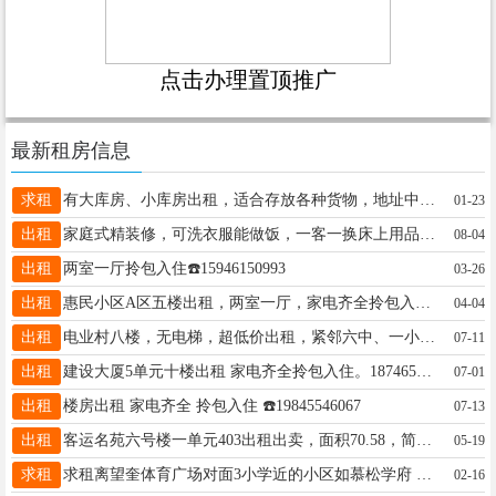
点击办理置顶推广
最新租房信息
求租
有大库房、小库房出租，适合存放各种货物，地址中央大街与西环路交汇处13904857851
01-23
出租
家庭式精装修，可洗衣服能做饭，一客一换床上用品，密码锁无接触，可 时租 日租 月租，☎️微信同步18745578835
08-04
出租
两室一厅拎包入住☎️15946150993
03-26
出租
惠民小区A区五楼出租，两室一厅，家电齐全拎包入住，临近三中，新一中13258575453
04-04
出租
电业村八楼，无电梯，超低价出租，紧邻六中、一小学、正街，室内有冰箱、电视、洗衣机，整年租，非诚勿扰！电话:18724366036
07-11
出租
建设大厦5单元十楼出租 家电齐全拎包入住。18746567193
07-01
出租
楼房出租 家电齐全 拎包入住 ☎️19845546067
07-13
出租
客运名苑六号楼一单元403出租出卖，面积70.58，简单装修，联系电话18245539898
05-19
求租
求租离望奎体育广场对面3小学近的小区如慕松学府 双龙华府 雨涵二期等三室一厅的楼房13836439669
02-16