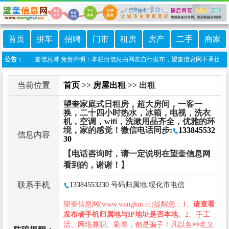
首页
拼车
招聘
门市
租房
房产
二手
商家
信小程序:望奎信息港 免责声明：本栏目信息由网友自行发布，望奎信息网不承担任何责任
公告：
当前位置
首页
>>
房屋出租
>> 出租
望奎家庭式日租房，超大房间，一客一
换，二十四小时热水，冰箱，电视，洗衣
机，空调，wifi，洗漱用品齐全，优雅的环
境，家的感觉！微信电话同步:
133845532
信息内容
30
【电话咨询时，请一定说明在望奎信息网
看到的，谢谢！】
联系手机
13384553230
号码归属地:绥化市电信
望奎信息网(www.wangkui.cc)提醒您：1、
请查看
发布者手机归属地与IP地址是否本地
。2、手工
活、网络兼职、刷单，都是骗子！凡以各种名义