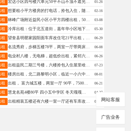
出租
宏达小区四号楼六单元50平不山不顶不遮光，小三阳。冰箱、空调、全自动洗衣机、热水器，生活用品齐全拎包入住。黄金地带生活便利。☎️15945550236 18040329326
01-26
出租
想要租小平方楼房的打电话，拎包入住，随时看房，干净整洁，地址，客运名苑小区，电话，15046648846
02-16
出租
林峰广场附近益民小区小平方四楼出租，50平米，一室一厅，室内家电齐全拎包入住，附近二小，三中，一中 联系电话:13945548339
03-08
出租
冷库出租：位于北五道街，嘉年华小区地下停车场路北，临街房，进出货方便。电话：13136929797
05-30
出租
望奎县明罄家园阳面车库改住宅21平出租，距一小，六中近，适合陪读和老人居住，室内后改地热，冬天温暖，后改门斗，室内有厨房，厕所，水电等，有意者电话13845549463，非诚勿扰
06-29
出租
名流秀府，步梯五楼78平，两室一厅带两床，沙发电视冰箱洗衣机热水器，租金9000，包括取暖物业，电话15146538745
06-08
出租
电业村八楼，无电梯，超低价出租，紧邻六中、一小学、正街，室内有冰箱、电视、洗衣机，整年租，非诚勿扰！电话:18724366036
06-26
出租
出租益民二期三号楼，六楼拎包入住屋里啥都有临近一中三中有需要的打电话微信同步价格美丽15845084711
07-23
出租
楼房出租，北二路黎明小区，临近一小六中，7楼57平方，电话13836426035
08-01
出租
出租， 富力城五楼，两室一厅 90平，7500全包在内
06-21
出租
慧龙名苑4楼80平 四小五中学区 冬天嘎嘎暖和 看房电话15214521333 小货车出租 斗长4米 长短途货运 搬家上楼 载重1--3吨用车打电话1834645678
04-27
网站客服
出租
出租精装五楼还有六楼一室一厅还有车库改住宅干净整洁配置齐全随时入住都可短租需要的联系，还有三楼五楼六楼车库改住宅长租短租都可需要的联系加微备用 13555371567
06-26
广告业务