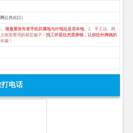
数据上网公共出口）
1、
请查看发布者手机归属地与IP地址是否本地
。2、手工活、网
名义收取费用的都是骗子！
找工作是往兜里挣钱，让你往外掏钱的
防诈骗！
拨打电话