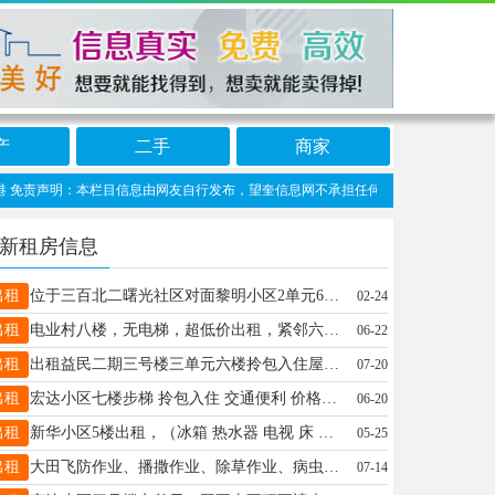
产
二手
商家
责声明：本栏目信息由网友自行发布，望奎信息网不承担任何责任！提高警惕，谨防诈骗！
新租房信息
出租
位于三百北二曙光社区对面黎明小区2单元602室，一室一厅，南北通透，采光好，不山不顶，7000元出租18745598558
02-24
出租
电业村八楼，无电梯，超低价出租，紧邻六中、一小学、正街，室内有冰箱、电视、洗衣机，整年租，非诚勿扰！电话:18724366036
06-22
出租
出租益民二期三号楼三单元六楼拎包入住屋里啥都有临近一中三中有需要的打电话微信同步15845084711
07-20
出租
宏达小区七楼步梯 拎包入住 交通便利 价格便宜 可短租 电话18745572371微信同步 非诚勿扰
06-20
出租
新华小区5楼出租，（冰箱 热水器 电视 床 空调应有尽有）拎包入住 ☎️18945518682 非诚勿扰！
05-25
出租
大田飞防作业、播撒作业、除草作业、病虫害监测、长势勘测、多架无人机作业，有需要的电话联系 13555332150
07-14