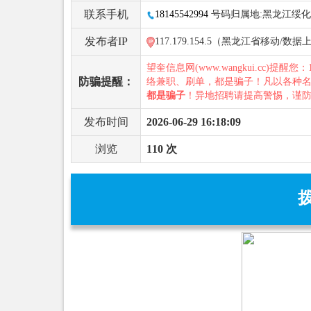
联系手机
18145542994
号码归属地:黑龙江绥化
发布者IP
117.179.154.5（黑龙江省移动/
望奎信息网(www.wangkui.cc)提醒您：
防骗提醒：
络兼职、刷单，都是骗子！凡以各种
都是骗子
！异地招聘请提高警惕，谨
发布时间
2026-06-29 16:18:09
浏览
110 次