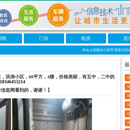
招聘
门市
租房
房
本站上线微信小程序:望奎信息港 免
最
，洪涛小区，68平方，4楼，价格美丽，有五中，二中的
18346453214
奎信息网看到的，谢谢！】