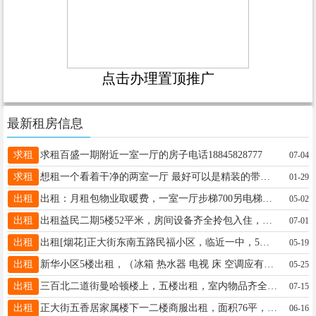
点击办理置顶推广
最新租房信息
求租
求租百盛一期附近一室一厅的房子电话18845828777
07-04
求租
想租一个看着干净的两室一厅 最好可以是精装的带家电 房间不用太大 最好离正大街不是特别特别远的 我长年租 价格最高可以给到1w2 支持半年给的联系我17545173134
01-29
出租
出租：月租包物业取暖费，一室一厅步梯700另电梯公寓1000，电话☎️13349354756微信1739065075
05-02
出租
出租益民二期5楼52平米，房间设备齐全拎包入住，小区周边设施配套齐全幼儿园、小学、菜市场、广场，适合陪读电话13555339658
07-01
出租
出租[烟花]正大街东南五路民福小区，临近一中，5楼46平方，家居齐全，适合陪读，6月12号到期，有需要的家人可以提前预订15045545077[庆祝]好朋友帮忙转发一下，感谢?特
05-19
出租
新华小区5楼出租，（冰箱 热水器 电视 床 空调应有尽有）拎包入住 ☎️18945518682 非诚勿扰！
05-25
出租
三百北二道街曼哈顿楼上，五楼出租，室内物品齐全，拎包入住，联系电话13614551196
07-15
出租
正大街五香居家属楼下一二楼商服出租，面积76平，电话15774550015
06-16