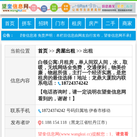
首页
拼车
招聘
门市
租房
房产
二手
商家
信小程序:望奎信息港 免责声明：本栏目信息由网友自行发布，望奎信息网不承担任何责
公告：
当前位置
首页
>>
房屋出租
>> 出租
白领公寓:月租房，单人间双人间，水，取
暖，无线网络全免费，交通便利，物美价
廉，物超所值，主打一个经济实惠，是您
租房的最佳选择！ ​地址：龙鼎大厦院内 ​联
信息内容
系电话：
18724374242
【电话咨询时，请一定说明在望奎信息网
看到的，谢谢！】
联系手机
18724374242
号码归属地:伊春市移动
发布者IP
1.188.154.118（黑龙江省牡丹江市）
望奎信息网(www.wangkui.cc)提醒您：1、
请查看