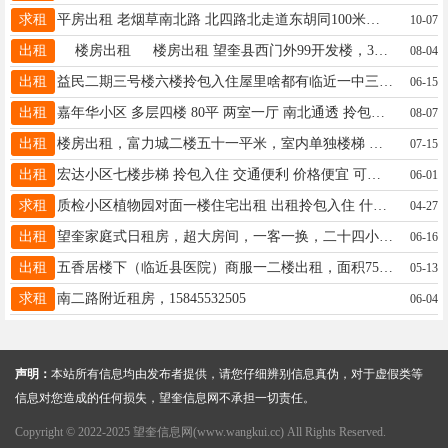
求租
平房出租 老烟草南北路 北四路北走道东胡同100米路北 50平，一客厅两个小卧室 租金1500元 电话：15145728197
10-07
出租
楼房出租 楼房出租 望奎县西门外99开发楼，3单元6楼。2室1厅，南北通透 出租价格便宜 适合西门附近工作 二中上学租住 有意者联系电话13234550683 非诚勿扰
08-04
出租
益民二期三号楼六楼拎包入住屋里啥都有临近一中三中价格合理有需要的微信同步15845084711
06-15
出租
嘉年华小区 多层四楼 80平 两室一厅 南北通透 拎包入住 一小六中学区房 距离正大街和办事大厅都近 自住房 室内干净整洁 年租一万 价格可议 看房电话13206904315
08-07
出租
楼房出租，富力城二楼五十一平米，室内单独楼梯 电话16646552333
07-15
出租
宏达小区七楼步梯 拎包入住 交通便利 价格便宜 可短租 电话18745572371微信同步 非诚勿扰
06-01
求租
质检小区植物园对面一楼住宅出租 出租拎包入住 什么都有。想怎么租就怎么租 空调冰箱洗衣机热水器 Wi-Fi啥都有。17745524142
04-27
出租
望奎家庭式日租房，超大房间，一客一换，二十四小时热水，冰箱，电视，洗衣机，空调，wifi，洗漱用品齐全，优雅的环境，家的感觉！微信电话同步:13384553230
06-16
出租
五香居楼下（临近县医院）商服一二楼出租，面积75平方，电话15774550015
05-13
求租
南二路附近租房，15845532505
06-04
声明：
本站所有信息均由发布者提供，请您仔细辨别信息真伪，对于虚假类等
信息对您造成的任何损失，望奎信息网不承担一切责任。
Copyright © 2022-2025 望奎信息网(www.wangkui.cc) All Rights Reserved.