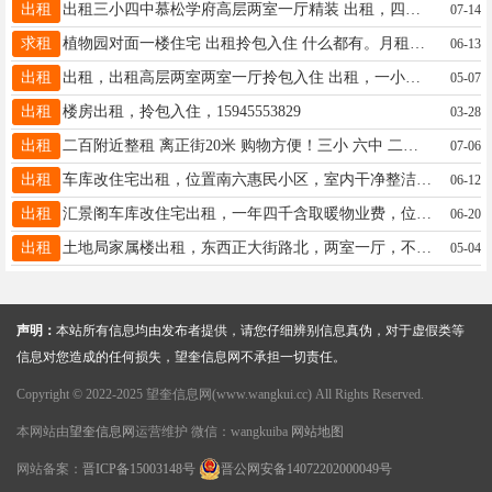
出租
出租三小四中慕松学府高层两室一厅精装 出租，四小五中两室一厅拎包入住 15776022523 出租嘉年华两室一厅拎包入住
07-14
求租
植物园对面一楼住宅 出租拎包入住 什么都有。月租年租季租 空调冰箱洗衣机热水器 Wi-Fi啥都有17745524142
06-13
出租
出租，出租高层两室两室一厅拎包入住 出租，一小六中拎包入住15776022523微信同号
05-07
出租
楼房出租，拎包入住，15945553829
03-28
出租
二百附近整租 离正街20米 购物方便！三小 六中 二中适合陪读 上班族 一室一厅65平5楼 一年起租 采光好 包取暖物业 家电家具齐全 拎包入住 电话:13840998293
07-06
出租
车库改住宅出租，位置南六惠民小区，室内干净整洁，家电齐全，拎包入住，适合老人和一中陪读居住，☎15945555828(微信同步）
06-12
出租
汇景阁车库改住宅出租，一年四千含取暖物业费，位于一小六中附近 离大医院也很近 有意者联系：18724366718（微同步）
06-20
出租
土地局家属楼出租，东西正大街路北，两室一厅，不山不顶，面积70平，临近四小，一小，六中，屋内设备齐全，拎包入住。联系电话:15145531230
05-04
声明：
本站所有信息均由发布者提供，请您仔细辨别信息真伪，对于虚假类等
信息对您造成的任何损失，望奎信息网不承担一切责任。
Copyright © 2022-2025 望奎信息网(www.wangkui.cc) All Rights Reserved.
本网站由
望奎信息网
运营维护 微信：wangkuiba
网站地图
网站备案：
晋ICP备15003148号
晋公网安备14072202000049号