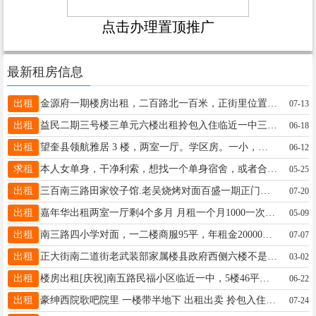
点击办理置顶推广
最新租房信息
出租
金源府一期楼房出租，二百路北一百米，正街里位置50平方，6楼有缓台不累，装修环境好，年租金6500，取暖物业费全在内，日租房，中介请绕行，18745573302
07-13
出租
益民二期三号楼三单元六楼出租拎包入住临近一中三中价格合理有需要的打电话微信同步15845084711
06-18
出租
望奎县领航雅居 3 楼，两室一厅。学区房。一小，六中，五中，四小，二中。县医院，离得都很近。有意者请与我联系。18045548713 13945548273
06-12
求租
本人女单身，干净利索，想找一个单身宿舍，或者合租的房子，要求没有不良嗜好，不往家带异性的，就是下班存个宿有合适的联系我！15636948774
05-25
出租
三百南三路田家饺子馆.老吴烧烤对面百盛一期正门南侧临主街商铺出卖出租（现在朝颜棋牌室位置）一二楼面积313平方米联系电话13846734441--13845505898
07-20
出租
嘉年华出租两室一厅剩4个多月 月租一个月1000一次性拿齐3500 想租的联系18645551434
05-09
出租
南三路四小学对面，一二楼商服95平，年租金20000元，13704558845
07-07
出租
正大街南二道街老武装部家属楼县政府西侧六楼不是顶三室一厅南北阳台，地热室内有三张床穿衣柜电脑桌梳妆台沙发茶几热水器冰箱吸油烟机全自动洗衣机橱柜餐桌餐椅联系电16622503655
03-02
出租
楼房出租[庆祝]南五路民福小区临近一中，5楼46平方，家居齐全，南北通透，电话15045545077
06-22
出租
豪绅西院歌吧院里 一楼带半地下 出租出卖 拎包入住15636559998
07-24