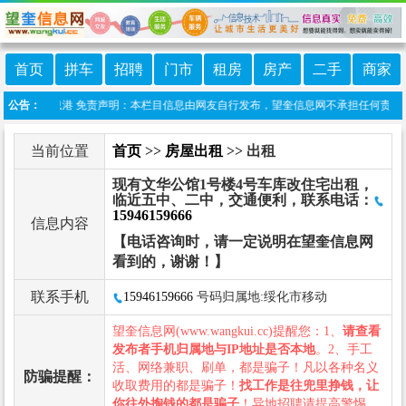
首页
拼车
招聘
门市
租房
房产
二手
商家
序:望奎信息港 免责声明：本栏目信息由网友自行发布，望奎信息网不承担任何责任！提高
公告：
当前位置
首页
>>
房屋出租
>> 出租
现有文华公馆1号楼4号车库改住宅出租，
临近五中、二中，交通便利，联系电话：
15946159666
信息内容
【电话咨询时，请一定说明在望奎信息网
看到的，谢谢！】
联系手机
15946159666
号码归属地:绥化市移动
望奎信息网(www.wangkui.cc)提醒您：1、
请查看
发布者手机归属地与IP地址是否本地
。2、手工
活、网络兼职、刷单，都是骗子！凡以各种名义
防骗提醒：
收取费用的都是骗子！
找工作是往兜里挣钱，让
你往外掏钱的都是骗子
！异地招聘请提高警惕，