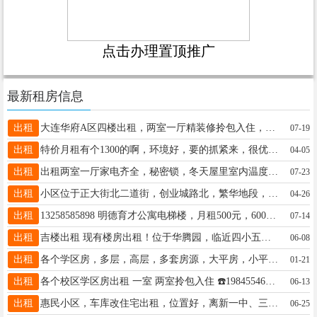
点击办理置顶推广
最新租房信息
出租
大连华府A区四楼出租，两室一厅精装修拎包入住，要求干净利索，年租一万一千五，《取暖物业在内》，联系电话13614551010非诚勿扰
07-19
出租
特价月租有个1300的啊，环境好，要的抓紧来，很优惠的15665011314
04-05
出租
出租两室一厅家电齐全，秘密锁，冬天屋里室内温度27度邻近三小四中，职高，到正街5分钟 交通便利，电话，18746527872自己家的房子，请各位好友帮忙转发[抱拳][抱拳][抱拳]
07-23
出租
小区位于正大街北二道街，创业城路北，繁华地段，毗邻鑫源商都，邻近三小、四中、六中，家具、沙发、床、热水器都有，拎包入主、手机号:15146539660，非城勿扰。
04-26
出租
13258585898 明德育才公寓电梯楼，月租500元，600元 可半年租，一年租，包括取暖费物业费
07-14
出租
吉楼出租 现有楼房出租！位于华腾园，临近四小五中！拎包入住！6月15号到期！有意者于我联系15146532247，由于提前出租价格美丽！
06-08
出租
各个学区房，多层，高层，多套房源，大平房，小平房，一室一厅，两室一厅，☎️13349354756
01-21
出租
各个校区学区房出租 一室 两室拎包入住 ☎️19845546067
06-13
出租
惠民小区，车库改住宅出租，位置好，离新一中、三中非常近，朝阳采光好，取暖好，拎包入住，适合陪读居住，电话15004559522，另有本小区两室房屋出租18724369555
06-25