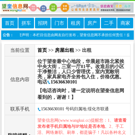
首页
拼车
招聘
门市
租房
房产
二手
商家
信息港 免责声明：本栏目信息由网友自行发布，望奎信息网不承担任何责任！提高警惕，
公告：
当前位置
首页
>>
房屋出租
>> 出租
位于望奎最中心地段，华晨超市路北紧挨
中央大街，三室一厅81平。改造后的小区
干净整洁，人口少管理优，室内宽敞明
亮，家具家电齐全拎包入住，价格优惠。
信息内容
电话
15636630101
【电话咨询时，请一定说明在望奎信息网
看到的，谢谢！】
联系手机
15636630101
号码归属地:绥化市联通
望奎信息网(www.wangkui.cc)提醒您：1、
请查看
发布者手机归属地与IP地址是否本地
。2、手工
活、网络兼职、刷单，都是骗子！凡以各种名义