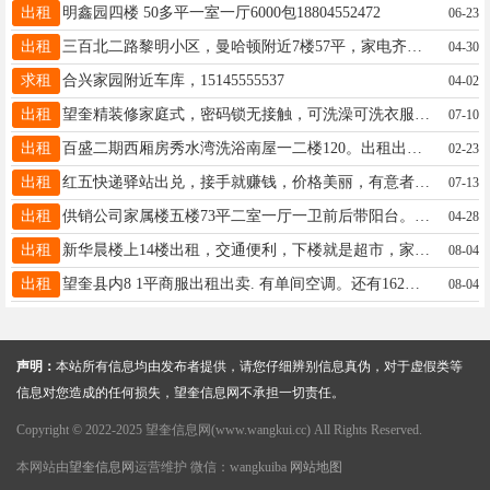
出租
明鑫园四楼 50多平一室一厅6000包18804552472
06-23
出租
三百北二路黎明小区，曼哈顿附近7楼57平，家电齐全，拎包入住☎️13836426035
04-30
求租
合兴家园附近车库，15145555537
04-02
出租
望奎精装修家庭式，密码锁无接触，可洗澡可洗衣服能做饭，床上用品一客一换，可钟点日租月租☎️18745578835
07-10
出租
百盛二期西厢房秀水湾洗浴南屋一二楼120。出租出卖，13846765642
02-23
出租
红五快递驿站出兑，接手就赚钱，价格美丽，有意者联系电话15046606555 家人们帮忙转发谢谢??????
07-13
出租
供销公司家属楼五楼73平二室一厅一卫前后带阳台。出租。老楼暖气。屋里有二张床，客厅有沙发。其余啥都没有。便宜租。联系方式16646571166.
04-28
出租
新华晨楼上14楼出租，交通便利，下楼就是超市，家电齐全，拎包入住，小平方，适合打工族居住，联系人王女士，联系电话18057182120.18057182119.非诚勿扰
08-04
出租
望奎县内8 1平商服出租出卖. 有单间空调。还有162平方纯一楼商服出卖！赠送40多平方格楼。电话13796584210
08-04
声明：
本站所有信息均由发布者提供，请您仔细辨别信息真伪，对于虚假类等
信息对您造成的任何损失，望奎信息网不承担一切责任。
Copyright © 2022-2025 望奎信息网(www.wangkui.cc) All Rights Reserved.
本网站由
望奎信息网
运营维护 微信：wangkuiba
网站地图