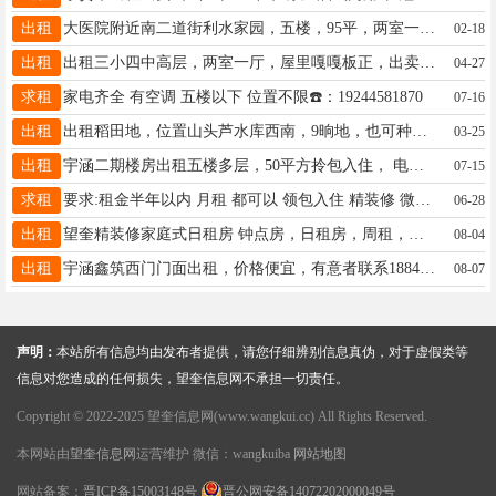
出租
大医院附近南二道街利水家园，五楼，95平，两室一厅、一厨一卫，年租。电话15765793301
02-18
出租
出租三小四中高层，两室一厅，屋里嘎嘎板正，出卖一小六中3楼一室一厅5.5万，看房电话13349459721
04-27
求租
家电齐全 有空调 五楼以下 位置不限☎️：19244581870
07-16
出租
出租稻田地，位置山头芦水库西南，9晌地，也可种稻子，玉米，黄豆，水可以放出去，有意者电话，15545510592
03-25
出租
宇涵二期楼房出租五楼多层，50平方拎包入住， 电话19997561320
07-15
求租
要求:租金半年以内 月租 都可以 领包入住 精装修 微信13304512493
06-28
出租
望奎精装修家庭式日租房 钟点房，日租房，周租，月租，婚房，24小时热水 免费纸巾 湿巾 所有房间都是密码指纹锁 绝对隐私订房电话13352557727微信同步
08-04
出租
宇涵鑫筑西门门面出租，价格便宜，有意者联系18845526506
08-07
声明：
本站所有信息均由发布者提供，请您仔细辨别信息真伪，对于虚假类等
信息对您造成的任何损失，望奎信息网不承担一切责任。
Copyright © 2022-2025 望奎信息网(www.wangkui.cc) All Rights Reserved.
本网站由
望奎信息网
运营维护 微信：wangkuiba
网站地图
网站备案：
晋ICP备15003148号
晋公网安备14072202000049号