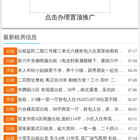
点击办理置顶推广
最新租房信息
出租
出租益民二期三号楼三单元六楼拎包入住屋里啥都有临近一中三中有需要的打电话微信同步15845084711
07-17
出租
新六中东侧商服出租（电业村家属楼楼下、紧挨六中东门），有意者联系13845573133、价格面议，随时看房，全天可约，诚意租客价格好商量。
07-04
求租
本人年轻小姑娘爱干净，养个小猫，跟男朋友一起住。自身东西比较多，例如一台显示器、一个机箱、一台饮水机、一个煤气罐、两个桌子、一把电竞椅、两个置物架、衣服等。15146531277
04-29
出租
二百附近整租 离正街20米 购物方便！三小 四中 二中适合陪读 上班族 一室一厅65平5楼 年租 采光好 包取暖物业 家电家具齐全 拎包入住 电话:13840998293
07-09
出租
华腾园小区 有现屋出租，50平，南北通透，采光好，交通方便，正街、医院、学校、市场都近，适合陪读及个人租住，屋里东西齐全，拎包入住，有意者电话：15549949444 徐女士
07-06
求租
急租，2/3楼一室一厅拎包入住18245530738位置不限，微信同步
02-07
出租
六合楼高层出租，88平两室一厅，拎包入住，床，冰箱，洗衣机，热水器，沙发，宽带，餐桌一应俱全，包物业费取暖费，13258581452
08-01
出租
双龙华府A区商服出租,面积114平，小区入住率高，消费能力强，年轻人多，周边都是学校，适合做各种买卖，有意者联系电话13329451819（微信同步）
02-11
出租
望奎家庭式日租房，超大房间，一客一换，二十四小时热水，冰箱，电视，洗衣机，空调，wifi，洗漱用品齐全，优雅的环境，家的感觉！微信电话同步:13384553230
07-12
出租
小货车出租出卖 车斗4米 21年车 原厂油气两用 长短途货运 搬家上楼 载重1-4吨 随叫随到 价格合理 买车 用车打电话18346456782 13319852444
07-14