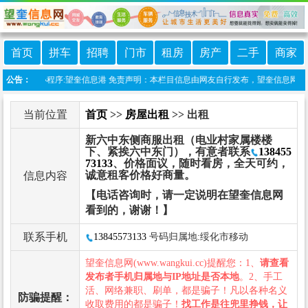
首页
拼车
招聘
门市
租房
房产
二手
商家
上线微信小程序:望奎信息港 免责声明：本栏目信息由网友自行发布，望奎信息网不承担
公告：
当前位置
首页
>>
房屋出租
>> 出租
新六中东侧商服出租（电业村家属楼楼
下、紧挨六中东门），有意者联系
138455
73133
、价格面议，随时看房，全天可约，
诚意租客价格好商量。
信息内容
【电话咨询时，请一定说明在望奎信息网
看到的，谢谢！】
联系手机
13845573133
号码归属地:绥化市移动
望奎信息网(www.wangkui.cc)提醒您：1、
请查看
发布者手机归属地与IP地址是否本地
。2、手工
活、网络兼职、刷单，都是骗子！凡以各种名义
防骗提醒：
收取费用的都是骗子！
找工作是往兜里挣钱，让