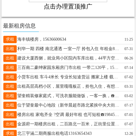
点击办理置顶推广
最新租房信息
求租
海丰镇楼房，15636600634
11-25
出租
利华一期 四楼 南北通透 一室一厅 拎包入住 年租金8000元 包取暖物业
07-31
出租
建设大厦西侧，就业局小区院内车库出租，44平方空间大，停车方便，车库有装修，电话：18645565959
06-26
出租
三百南二豪绅家园东厢房门市出租 一带二120平，15045548611
07-14
出租
小货车出租 车斗4米长 专业长短途货运 搬家上楼 载重1--4吨 随叫随到 价格合理 用车打电话18346456782 13319852444 包天包月都可以
07-02
出租
出租高层高档小区，屋里嘎嘎板正，拎包入住，有想看房的联系13349459721微信同步
03-31
出租
望奎精装修家庭式，可洗衣服能做饭，一客一换，☎️18745578835
03-02
出租
位于望奎最中心地段（新华晨超市路北紧挨中央大街）三室一厅81平。改造后的小区干净整洁，人口少管理优，室内宽敞明亮，家具家电齐全拎包入住，价格优惠。电话15636630101
07-17
出租
楼房出租 家电齐全 ?空调 最好年租 也可短租☎️19845546067
07-01
出租
金源府一期楼房出租，二百路北一百米，正街里位置50平方，6楼有缓台不累，装修环境好，年租金6500，取暖物业费全在内，日租房，中介请绕行，18745573302
07-07
求租
北三宇涵二期商服出租电话13163654343
12-26