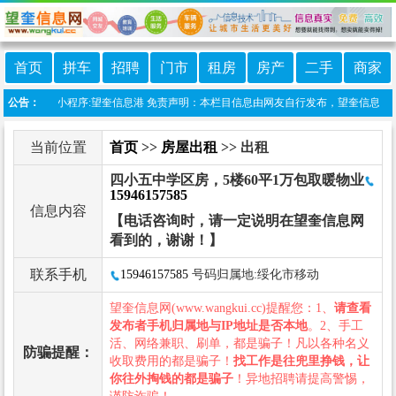
首页
拼车
招聘
门市
租房
房产
二手
商家
站上线微信小程序:望奎信息港 免责声明：本栏目信息由网友自行发布，望奎信息网不承
公告：
当前位置
首页
>>
房屋出租
>> 出租
四小五中学区房，5楼60平1万包取暖物业
15946157585
信息内容
【电话咨询时，请一定说明在望奎信息网
看到的，谢谢！】
联系手机
15946157585
号码归属地:绥化市移动
望奎信息网(www.wangkui.cc)提醒您：1、
请查看
发布者手机归属地与IP地址是否本地
。2、手工
活、网络兼职、刷单，都是骗子！凡以各种名义
防骗提醒：
收取费用的都是骗子！
找工作是往兜里挣钱，让
你往外掏钱的都是骗子
！异地招聘请提高警惕，