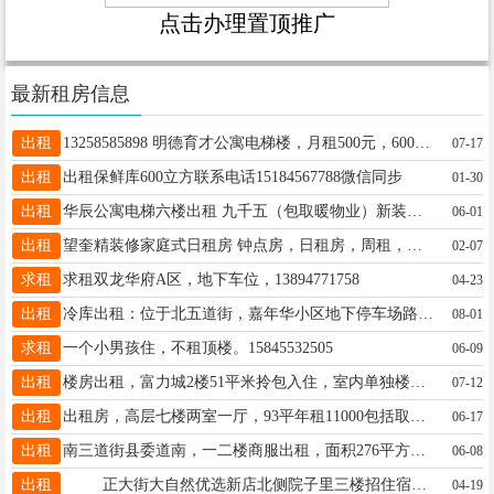
点击办理置顶推广
最新租房信息
出租
13258585898 明德育才公寓电梯楼，月租500元，600元 可半年租，一年租，包括取暖费物业费
07-17
出租
出租保鲜库600立方联系电话15184567788微信同步
01-30
出租
华辰公寓电梯六楼出租 九千五（包取暖物业）新装空调热水器拎包入住15636630808
06-01
出租
望奎精装修家庭式日租房 钟点房，日租房，周租，月租，婚房，24小时热水 免费纸巾 湿巾 所有房间都是密码指纹锁 绝对隐私订房电话18088759262微信同步
02-07
求租
求租双龙华府A区，地下车位，13894771758
04-23
出租
冷库出租：位于北五道街，嘉年华小区地下停车场路北，临街房，进出货方便。电话：13136929797
08-01
求租
一个小男孩住，不租顶楼。15845532505
06-09
出租
楼房出租，富力城2楼51平米拎包入住，室内单独楼梯 电话16646552333
07-12
出租
出租房，高层七楼两室一厅，93平年租11000包括取暖费物业费 水电费租户自己处理18804552472
06-17
出租
南三道街县委道南，一二楼商服出租，面积276平方。联系电话15046586667。
06-08
出租
正大街大自然优选新店北侧院子里三楼招住宿女生，两人一个屋子，床铺的价格，单间的环境。电话.13845558157，13763789388
04-19