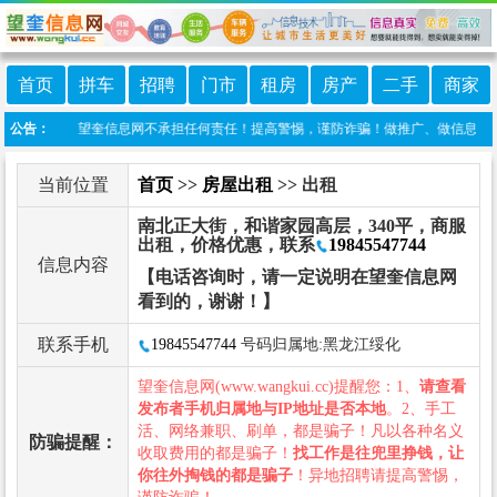
首页
拼车
招聘
门市
租房
房产
二手
商家
自行发布，望奎信息网不承担任何责任！提高警惕，谨防诈骗！做推广、做信息置顶！请加
公告：
当前位置
首页
>>
房屋出租
>> 出租
南北正大街，和谐家园高层，340平，商服
出租，价格优惠，联系
19845547744
信息内容
【电话咨询时，请一定说明在望奎信息网
看到的，谢谢！】
联系手机
19845547744
号码归属地:黑龙江绥化
望奎信息网(www.wangkui.cc)提醒您：1、
请查看
发布者手机归属地与IP地址是否本地
。2、手工
活、网络兼职、刷单，都是骗子！凡以各种名义
防骗提醒：
收取费用的都是骗子！
找工作是往兜里挣钱，让
你往外掏钱的都是骗子
！异地招聘请提高警惕，