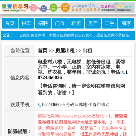
首页
拼车
招聘
门市
租房
房产
二手
商家
程序:望奎信息港 免责声明：本栏目信息由网友自行发布，望奎信息网不承担任何责任！
公告：
当前位置
首页
>>
房屋出租
>> 出租
电业村八楼，无电梯，超低价出租，紧邻
六中、一小学、正街，室内有冰箱、电
视、洗衣机，整年租，非诚勿扰！电话:
1
8724366036
信息内容
【电话咨询时，请一定说明在望奎信息网
看到的，谢谢！】
联系手机
18724366036
号码归属地:伊春市移动
望奎信息网(www.wangkui.cc)提醒您：1、
请查看
发布者手机归属地与IP地址是否本地
。2、手工
活、网络兼职、刷单，都是骗子！凡以各种名义
防骗提醒：
收取费用的都是骗子！
找工作是往兜里挣钱，让