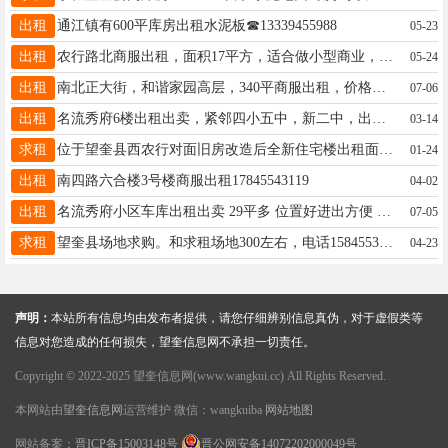
出租
通江镇有600平库房出租水泥板☎13339455988
05-23
出租
农行路北商服出租，面积17平方，适合做小型商业，价格优惠。 地址：中央大街716号，电信家属楼，百斯特洗衣店西侧 电话：15945552272
05-24
出租
南北正大街，和谐家园高层，340平商服出租，价格优惠，联系19845547744
07-06
出租
名流秀府6楼出租出卖，紧邻四小五中，新二中，出门就是医院和早市，家电齐全，拎包入住，看房热线15846683056
03-14
求租
位于望奎县西农行对面旧房改造后全新住宅楼出租面积60平，可按月，按季，按年出租。微信电话15004556655。含取暖费物业费。
01-24
出租
南四路六合楼3号楼商服出租17845543119
04-02
出租
名流秀府小区车库出租出卖 29平多 位置好进出方便 联系电话：13624552333
07-05
求租
望奎县场地求购。和求租场地300左右，电话15845539694
04-23
声明：
本站所有信息均由发布者提供，请您仔细辨别信息真伪，对于虚假类等
信息对您造成的任何损失，望奎信息网不承担一切责任。
Copyright © 2022-2025 望奎信息网(www.wangkui.cc) All Rights Reserved.
本网站由
望奎信息网
运营维护 微信：wangkuiba
网站地图
网站备案：
晋ICP备15003148号
晋公网安备14072202000049号