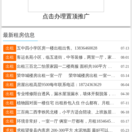
点击办理置顶推广
最新租房信息
出租
五中四小学区房一楼出租出售。13836460028
07-13
出租
客运名苑小区，临五道街，中等装修，两室一厅，家电齐全，包取暖物业，拎包入住！15045912525
08-01
出租
出租三百北二怡景家园一二楼商服 面积共160平方 电话: 16646595517
07-21
出租
荣华城楼房出租一室一厅 荣华城楼房出租 一室一厅 六楼 不靠大山 不是小三阳.干净卫生. 拎包入住.家电齐全.联系电话 13111505556价格便宜
03-14
出租
房屋出租高层9500每年联系电话：18724363629
06-04
出租
专业维修阳台透风，漏水屋顶漏水，墙体开裂脱落，高空安装拆除，涂料真石漆18745579811
04-30
出租
植物园对面一楼住宅 出租拎包入住 什么都有。月租年租季租 空调冰箱洗衣机热水器 Wi-Fi啥都有17745524142
07-11
出租
三百南二西李铁民北楼，小平方适合陪读、上班族居住，交通便利，室内干净整洁，家电齐全。年租4000元，不月租7层阁楼。招租干净不吸烟的住户，看好说明在联系我：19060655567
06-18
出租
环境非常好，一室一厅 俩室一厅都有，月租18346452648
03-17
求租
求租望奎县内库房 200-300平方 水泥地面 最好可以能开进去箱货 联系☎️13845558222
05-23