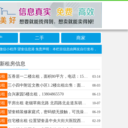
产
二手
商家
小程序:望奎信息港 免责声明：本栏目信息由网友自行发布，望奎信息网不承担任何责任
新租房信息
出租
五香居一二楼出租，面积80平方，电话：15774550015
03-14
出租
三小四中附近文教小区1.2楼出租出售：面积，187平，室内设施齐全， 电话：15636643999
08-03
出租
合兴家园5楼出租，13804865570
06-13
求租
平房出租 老烟草南北路 北四路北走道东胡同100米路北 50平，一客厅两个小卧室 租金1500元 电话：15145728197
10-07
出租
望奎精装修家庭式，密码锁无接触，可洗澡可洗衣服能做饭，床上用品一客一换，可钟点日租月租☎️18745578835
06-19
出租
住宅楼出租 位置望奎县中央大街大医院西农行对面60平，低价出租出卖。周边离一中，五中，大医院近，周边商贸繁华，适合陪读养老人群居住，联系电话17845540909。
02-19