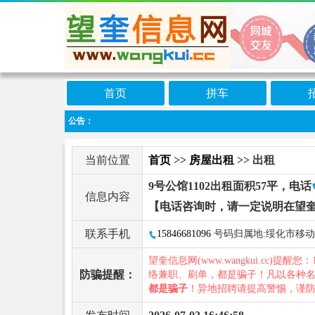
首页
拼车
公告：
当前位置
首页
>>
房屋出租
>> 出租
9号公馆1102出租面积57平，电话
信息内容
【电话咨询时，请一定说明在望
联系手机
15846681096
号码归属地:绥化市移动
望奎信息网(www.wangkui.cc)提醒您：
防骗提醒：
络兼职、刷单，都是骗子！凡以各种
都是骗子
！异地招聘请提高警惕，谨