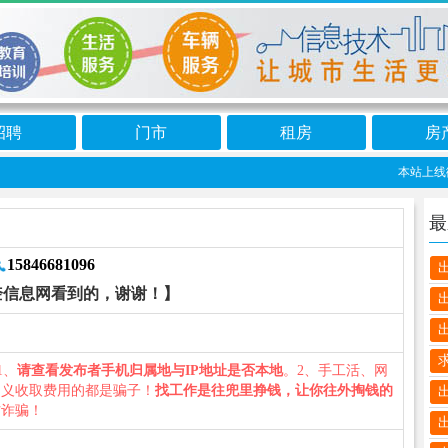
招聘
门市
租房
房
本站上线微信
最
15846681096
奎信息网看到的，谢谢！】
1、
请查看发布者手机归属地与IP地址是否本地
。2、手工活、网
名义收取费用的都是骗子！
找工作是往兜里挣钱，让你往外掏钱的
防诈骗！