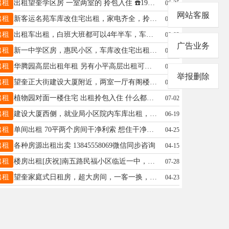
出租
出租望奎学区房 一室两室的 拎包入住 ☎️19845546067
06-25
网站客服
出租
新客运名苑车库改住宅出租，家电齐全，拎包入住，交通便利，出门就是客运站，干净卫生，，联系人潘先生，联系号码18945504389
07-12
出租
出租车出租，白班大班都可以4年半车，车况好价格低，15645535399
08-02
广告业务
出租
新一中学区房，惠民小区，车库改住宅出租，位置好，离新一中、三中非常近，朝阳，采光好，取暖好，室内干净整洁，拎包入住，适合陪读居住，联系电话15004559522
06-16
出租
华腾园高层出租年租 另有小平高层出租可年租 可月租 ☎️19845546067
05-30
举报删除
出租
望奎正大街建设大厦附近，两室一厅有阁楼，简装家电齐全，能做饭。找一个爱干净的女生合租（不能带异性），可以接受养宠物！月租550左右押一付一，微信电话同步18645529939
02-23
出租
植物园对面一楼住宅 出租拎包入住 什么都有。月租年租季租 空调冰箱洗衣机热水器 Wi-Fi啥都有17745524142
07-02
出租
建设大厦西侧，就业局小区院内车库出租，44平方空间大，停车方便，车库有装修，电话：18645565959
06-19
出租
单间出租 70平两个房间干净利索 想住干净的房子联系 ☎15184568333
04-25
出租
各种房源出租出卖 13845558069微信同步咨询
04-15
出租
楼房出租[庆祝]南五路民福小区临近一中，5楼46平方，家居齐全，南北通透，电话15045545077
07-28
出租
望奎家庭式日租房，超大房间，一客一换，二十四小时热水，冰箱，电视，洗衣机，空调，wifi，洗漱用品齐全，优雅的环境，家的感觉！微信电话同步:13384553230
04-23